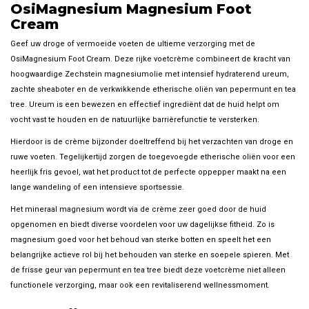
OsiMagnesium Magnesium Foot
Cream
Geef uw droge of vermoeide voeten de ultieme verzorging met de
OsiMagnesium Foot Cream. Deze rijke voetcrème combineert de kracht van
hoogwaardige Zechstein magnesiumolie met intensief hydraterend ureum,
zachte sheaboter en de verkwikkende etherische oliën van pepermunt en tea
tree. Ureum is een bewezen en effectief ingrediënt dat de huid helpt om
vocht vast te houden en de natuurlijke barrièrefunctie te versterken.
Hierdoor is de crème bijzonder doeltreffend bij het verzachten van droge en
ruwe voeten. Tegelijkertijd zorgen de toegevoegde etherische oliën voor een
heerlijk fris gevoel, wat het product tot de perfecte oppepper maakt na een
lange wandeling of een intensieve sportsessie.
Het mineraal magnesium wordt via de crème zeer goed door de huid
opgenomen en biedt diverse voordelen voor uw dagelijkse fitheid. Zo is
magnesium goed voor het behoud van sterke botten en speelt het een
belangrijke actieve rol bij het behouden van sterke en soepele spieren. Met
de frisse geur van pepermunt en tea tree biedt deze voetcrème niet alleen
functionele verzorging, maar ook een revitaliserend wellnessmoment.