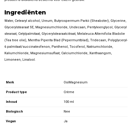
Ingrediënten
Water, Cetearyl alcohol, Ureum, Butyrospermum Parkii (Sheaboter), Glycerine,
Glycerylstearaat SE, Magnesiumchloride, Undecaan, Pentyleenglycol, Glyceryl
stearaat, Cetylpalmitaat, Glycerylstearaatcitraat, Melaleuca Alternifolia Bladolie
(Tea tree olie), Mentha Piperita Blad (Pepermuntblad), Tridecaan, Polyglyceryl-
6 palmitaat/succinateofenon, Panthenol, Tocoferol, Natriumchloride,
Kaliumchloride, Magnesiumsulfaat, Calciumchloride, Xanthaangom,
Limoneen, Linalool.
Merk
OsiMagnesium
Product type
Crème
Inhoud
100 ml
Biologisch
Nee
Vegan
Ja