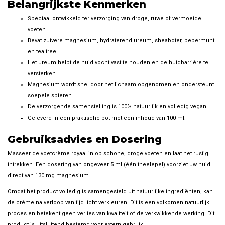
Belangrijkste Kenmerken
Speciaal ontwikkeld ter verzorging van droge, ruwe of vermoeide
voeten.
Bevat zuivere magnesium, hydraterend ureum, sheaboter, pepermunt
en tea tree.
Het ureum helpt de huid vocht vast te houden en de huidbarrière te
versterken.
Magnesium wordt snel door het lichaam opgenomen en ondersteunt
soepele spieren.
De verzorgende samenstelling is 100% natuurlijk en volledig vegan.
Geleverd in een praktische pot met een inhoud van 100 ml.
Gebruiksadvies en Dosering
Masseer de voetcrème royaal in op schone, droge voeten en laat het rustig
intrekken. Een dosering van ongeveer 5 ml (één theelepel) voorziet uw huid
direct van 130 mg magnesium.
Omdat het product volledig is samengesteld uit natuurlijke ingrediënten, kan
de crème na verloop van tijd licht verkleuren. Dit is een volkomen natuurlijk
proces en betekent geen verlies van kwaliteit of de verkwikkende werking. Dit
product is uitsluitend bestemd voor extern gebruik.