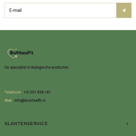
De specialist in biologische producten
Telefoon
+31251 838 181
Mail
Info@biovitaalfit.nl
KLANTENSERVICE