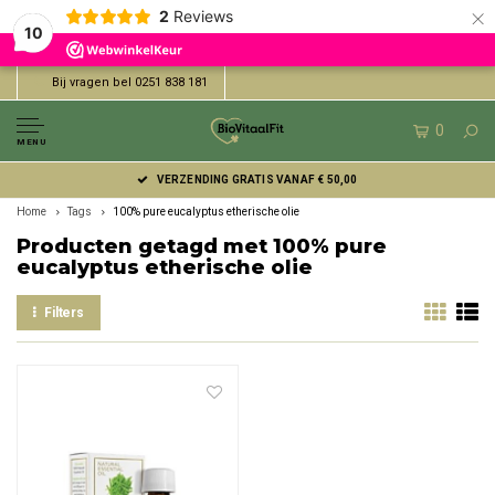
×
2
Reviews
10
Bij vragen bel 0251 838 181
0
MENU
VERZENDING GRATIS VANAF € 50,00
Home
Tags
100% pure eucalyptus etherische olie
Producten getagd met 100% pure
eucalyptus etherische olie
Filters