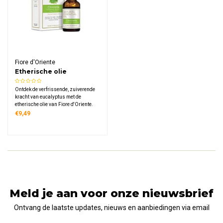
Fiore d'Oriente
Etherische olie
Eucalyptus Biologisch
Ontdek de verfrissende, zuiverende
kracht van eucalyptus met de
etherische olie van Fiore d'Oriente.
100% puur, gecertificeerd biologisch
€9,49
en gewonnen via stoomdistillatie.
Ideaal voor vrij ademen,
luchtzuivering en een frisse sfeer in
elke ruimte.
Meld je aan voor onze nieuwsbrief
Ontvang de laatste updates, nieuws en aanbiedingen via email