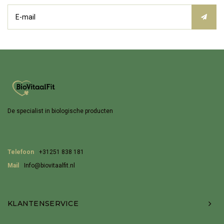
De specialist in biologische producten
Telefoon
+31251 838 181
Mail
Info@biovitaalfit.nl
KLANTENSERVICE