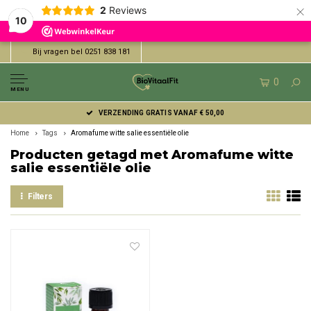
×
2
Reviews
10
Bij vragen bel 0251 838 181
0
MENU
VERZENDING GRATIS VANAF € 50,00
Home
Tags
Aromafume witte salie essentiële olie
Producten getagd met Aromafume witte
salie essentiële olie
Filters