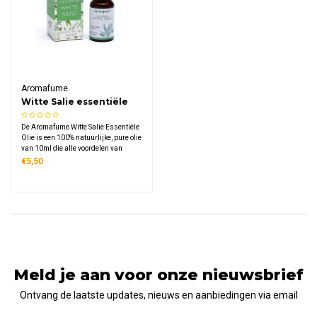
Aromafume
Witte Salie essentiële
olie
De Aromafume Witte Salie Essentiële
Olie is een 100% natuurlijke, pure olie
van 10ml die alle voordelen van
traditioneel smudgen biedt zonder
€5,50
rook of as. Zuiver je ruimte,
neutraliseer negativiteit en creëer een
heldere, beschermde sfeer.
Meld je aan voor onze nieuwsbrief
Ontvang de laatste updates, nieuws en aanbiedingen via email