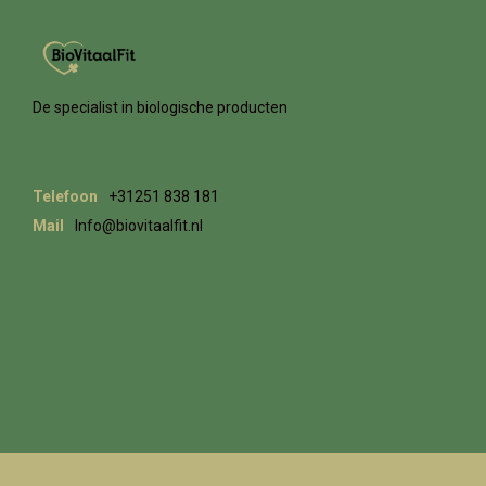
De specialist in biologische producten
Telefoon
+31251 838 181
Mail
Info@biovitaalfit.nl