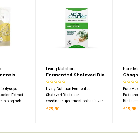
ms
Living Nutrition
Pure M
nensis
Fermented Shatavari Bio
Chaga
n Extract
Extrac
Cordyceps
Living Nutrition Fermented
Pure Mu
oelen Extract
Shatavari Bio is een
Paddenst
en biologisch
voedingssupplement op basis van
Bio is e
ent met 320 mg
gefermenteerde shatavari, verpakt
voeding
€29,90
€19,95
tract per
in 60 biologische capsules voor
geconcen
gd uit
dagelijks gebruik
capsule,
ekweekt op
vruchtl
duurzaa