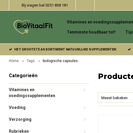
Bij vragen bel 0251 838 181
Vitamines en voedingssupplemen
Tenminste houdbaar tot!
Tip
HET GROOTSTE ASSORTIMENT NATUURLIJKE SUPPLEMENTEN
Home
Tags
biologische capsules
Product
Categorieën
Vitamines en
voedingssupplementen
Meest bekeken
Voeding
Verzorging
Rubrieken