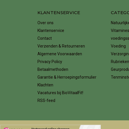
KLANTENSERVICE
CATEG
Over ons
Natuurlij
Klantenservice
Vitamines
Contact
voedings
Verzenden & Retourneren
Voeding
Algemene Voorwaarden
Verzorgin
Privacy Policy
Rubrieke
Betaalmethoden
Geurprod
Garantie & Herroepingsformulier
Tenminste
Klachten
Vacatures bij BioVitaalFit!
RSS-feed