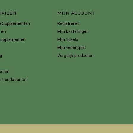
ORIEËN
MIJN ACCOUNT
ke Supplementen
Registreren
 en
Mijn bestellingen
supplementen
Mijn tickets
Mijn verlanglijst
g
Vergelijk producten
n
ucten
 houdbaar tot!