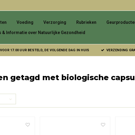
ten
Voeding
Verzorging
Rubrieken
Geurproducte
s & Informatie over Natuurlijke Gezondheid
VOOR 17.00 UUR BESTELD, DE VOLGENDE DAG IN HUIS
VERZENDING GRAT
en getagd met biologische capsu