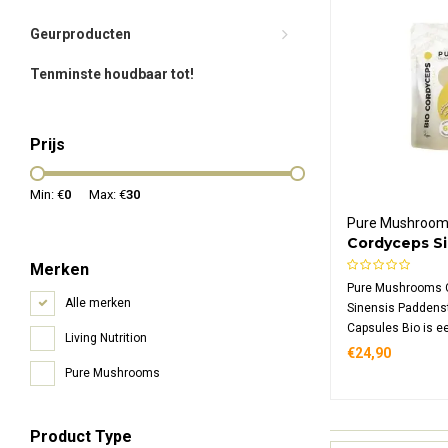
Geurproducten
Tenminste houdbaar tot!
Prijs
Min: €
0
Max: €
30
Pure Mushroo
Cordyceps Si
Paddenstoele
Merken
Capsules Bio
Pure Mushrooms 
Alle merken
Sinensis Paddenst
Capsules Bio is e
Living Nutrition
voedingssupplem
€24,90
geconcentreerd ex
Pure Mushrooms
capsule, vervaardi
vruchtlichamen g
natuurlijke rijst.
Product Type