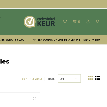
n
0
IS VANAF € 50,00
EENVOUDIG ONLINE BETALEN MET IDEAL | WERO
les
24
Toon 1 - 3 van 3
Toon: