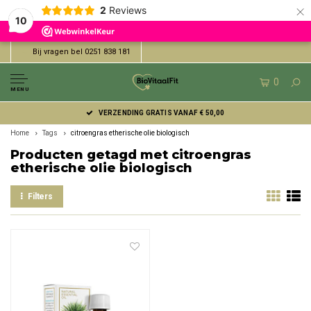
×
2
Reviews
10
Bij vragen bel 0251 838 181
0
MENU
VERZENDING GRATIS VANAF € 50,00
Home
Tags
citroengras etherische olie biologisch
Producten getagd met citroengras
etherische olie biologisch
Filters