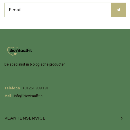
De specialist in biologische producten
Telefoon
+31251 838 181
Mail
Info@biovitaalfit.nl
KLANTENSERVICE