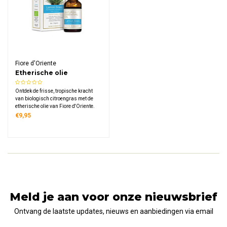
Fiore d'Oriente
Etherische olie
Citroengras Biologisch
Ontdek de frisse, tropische kracht
van biologisch citroengras met de
etherische olie van Fiore d'Oriente.
100% puur, gecertificeerd biologisch
€9,95
en gewonnen uit de Cymbopogon
flexuosus. Ideaal voor frisheid,
energie en een zuiverende sfeer in
elke ruimte.
Meld je aan voor onze nieuwsbrief
Ontvang de laatste updates, nieuws en aanbiedingen via email