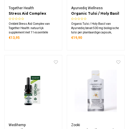
Together Health
Ayurvediq Wellness
Stress Aid Complex
Organic Tulsi / Holy Basil
Capsules
Ontdek Stress Aid Complex van
Organic Tulsi / Holy Basil van
Together Health: natuurlijk
Ayurvediq bevat 500 mg biologische
supplement met 11 essentiële
tulsi per plantaardige capsule,
vitamines en mineralen, versterkt
volledig vegan, glutenvrij en
€13,95
€19,90
met adaptogene kruiden
GMO‑vrij, zonder vulstoffen
ashwagandha, rhodiola en
schisandra, veganistisch en verpakt
in composteerbaar materiaal.
Wedihemp
Zooki