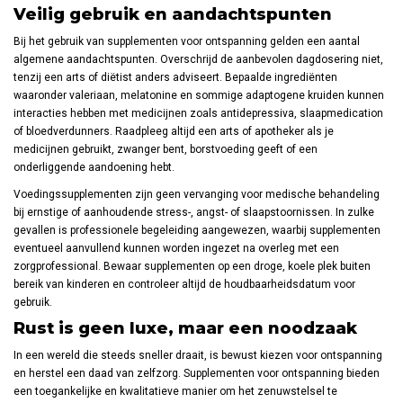
Veilig gebruik en aandachtspunten
Bij het gebruik van supplementen voor ontspanning gelden een aantal
algemene aandachtspunten. Overschrijd de aanbevolen dagdosering niet,
tenzij een arts of diëtist anders adviseert. Bepaalde ingrediënten
waaronder valeriaan, melatonine en sommige adaptogene kruiden kunnen
interacties hebben met medicijnen zoals antidepressiva, slaapmedication
of bloedverdunners. Raadpleeg altijd een arts of apotheker als je
medicijnen gebruikt, zwanger bent, borstvoeding geeft of een
onderliggende aandoening hebt.
Voedingssupplementen zijn geen vervanging voor medische behandeling
bij ernstige of aanhoudende stress-, angst- of slaapstoornissen. In zulke
gevallen is professionele begeleiding aangewezen, waarbij supplementen
eventueel aanvullend kunnen worden ingezet na overleg met een
zorgprofessional. Bewaar supplementen op een droge, koele plek buiten
bereik van kinderen en controleer altijd de houdbaarheidsdatum voor
gebruik.
Rust is geen luxe, maar een noodzaak
In een wereld die steeds sneller draait, is bewust kiezen voor ontspanning
en herstel een daad van zelfzorg. Supplementen voor ontspanning bieden
een toegankelijke en kwalitatieve manier om het zenuwstelsel te