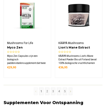
Mushrooms For Life
KÄÄPÄ Mushrooms
Myco Zen
Lion’s Mane Extract
Paddenstoelen
Poeder Bio
Myco Zen Capsules zijn een
KÄÄPÄ Mushrooms Lion's Mane
Capsules Bio
biologisch
Extract Poeder Bio uit Finland bevat
paddenstoelensupplement dat twee
100% biologische vruchtlichamen
gewaardeerde paddenstoelsoorten
van Hericium erinaceus met
€29,90
€36,95
combineert: Reishi en Lion's Mane.
minimaal 10% bèta-glucanen
Deze traditionele formule bevat pure
gestandaardiseerd, geëxtraheerd
extracten in vegetarische capsules,
met moderne UAE-technologie in de
geschikt voor veganisten.
schoonste natuur van Finland.
1
2
3
4
5
Supplementen Voor Ontspanning