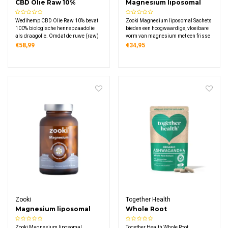
CBD Olie Raw 10%
Magnesium liposomal
Sachets
Wedihemp CBD Olie Raw 10% bevat
Zooki Magnesium liposomal Sachets
100% biologische hennepzaadolie
bieden een hoogwaardige, vloeibare
als draagolie. Omdat de ruwe (raw)
vorm van magnesium met een frisse
bestanddelen koud worden verwerkt
ananas-guave smaak. Elk handig
€58,99
€34,95
door middel van CO2-extractie,
sachet (15 ml) bevat 1500 mg
blijven alle belangrijke
liposomale magnesiumbisglycinaat,
plantenstoffen optimaal bewaard.
wat goed is voor 200 mg elementair
magnesium
Zooki
Together Health
Magnesium liposomal
Whole Root
Capsules
Ashwagandha Bio
Zooki Magnesium liposomal
Together Health Whole Root