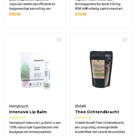
Capsules bieden een efficiënte en
Ashwagandha Bio bevat 500 mg
hoogwaardige aanvulling van
KSM-66® volledig spectrumextract
magnesium in handige
per capsule met 5% withanoliden.
€39,95
€15,95
capsulevorm. Elke dagdosering
Deze biologische ashwagandha uit
(twee capsules) bevat 840 mg
Rajasthan is vegan, vrij van
liposomale magnesiumbisglycinaat,
toevoegingen en geleverd in
wat overeenkomt met 100 mg
plasticvrije composteerbare
elementair magnesium.
verpakking.
Hemptouch
Shilafit
Intensive Lip Balm
Thee Ochtendkracht
Hemptouch Intensive Lip Balm is een
Ontdek Shilafit Thee Ochtendkracht,
100% natuurlijke lippenbalsem met
een zorgvuldig samengestelde
koudgeperste hennepzaadolie,
kruidenthee met zwarte bessenblad,