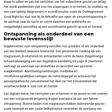
slaap te vallen en aan het verlichten van het subjectieve gevoel van jetlag.
Het wordt aanbevolen vlak voor het slapengaan in te nemen, bij voorkeur op
een vast tijdstip. Magnesium in avondformules zoals de OsiMagnesium
Good Night-lijn sluit aan bij de behoefte aan spier- en zenuwontspanning in
de aanloop naar de nacht en vormt daarmee een praktische en
toegankelijke aanvulling op een avondroutine gericht op rust en herstel.
Ontspanning als onderdeel van een
bewuste levensstijl
Supplementen voor ontspanning vervullen hun grootste rol als onderdeel
van een bredere, bewuste levensstijl. Een gevarieerde voeding rijk aan
magnesium, B-vitamines en antioxidanten vormt de basis. Regelmatige
lichaamsbeweging van een dagelijkse wandeling tot yoga of zwemmen
verhoogt de aanmaak van endorfines en bevordert een gezonde
slaapkwaliteit. Ademhalingsoefeningen, meditatie en
mindfulnesspraktijken verlagen de cortisolspiegel en activeren het
parasympathische zenuwstelsel het deel van het zenuwstelsel dat
verantwoordelijk is voor rust en herstel.
Een digitale detox, het vermijden van schermen in de avond en het creëren
van een rustgevende omgeving dragen eveneens bij aan een betere
ontspanning. Warme baden met magnesiumvlokken, kalmerende geuren
zoals lavendel en een vaste bedtijdroutine versterken de overgang van