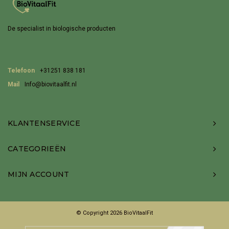
De specialist in biologische producten
Telefoon
+31251 838 181
Mail
Info@biovitaalfit.nl
KLANTENSERVICE
CATEGORIEËN
MIJN ACCOUNT
© Copyright 2026 BioVitaalFit