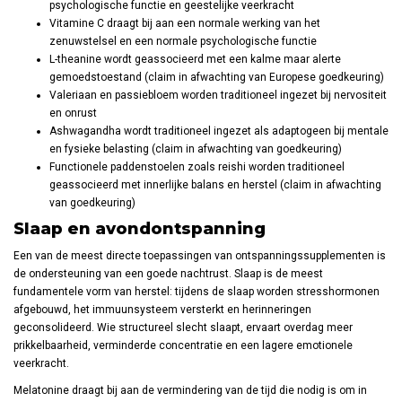
psychologische functie en geestelijke veerkracht
Vitamine C draagt bij aan een normale werking van het
zenuwstelsel en een normale psychologische functie
L-theanine wordt geassocieerd met een kalme maar alerte
gemoedstoestand (claim in afwachting van Europese goedkeuring)
Valeriaan en passiebloem worden traditioneel ingezet bij nervositeit
en onrust
Ashwagandha wordt traditioneel ingezet als adaptogeen bij mentale
en fysieke belasting (claim in afwachting van goedkeuring)
Functionele paddenstoelen zoals reishi worden traditioneel
geassocieerd met innerlijke balans en herstel (claim in afwachting
van goedkeuring)
Slaap en avondontspanning
Een van de meest directe toepassingen van ontspanningssupplementen is
de ondersteuning van een goede nachtrust. Slaap is de meest
fundamentele vorm van herstel: tijdens de slaap worden stresshormonen
afgebouwd, het immuunsysteem versterkt en herinneringen
geconsolideerd. Wie structureel slecht slaapt, ervaart overdag meer
prikkelbaarheid, verminderde concentratie en een lagere emotionele
veerkracht.
Melatonine draagt bij aan de vermindering van de tijd die nodig is om in