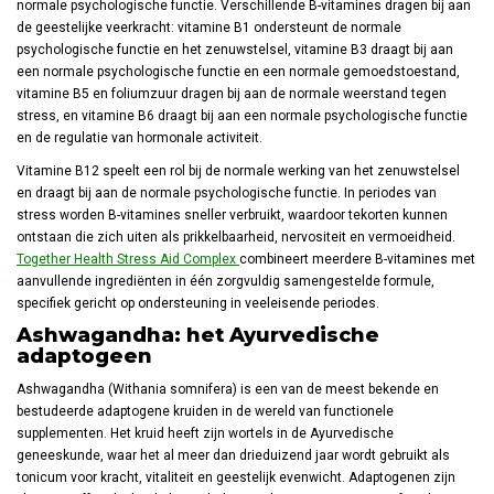
normale psychologische functie. Verschillende B-vitamines dragen bij aan
de geestelijke veerkracht: vitamine B1 ondersteunt de normale
psychologische functie en het zenuwstelsel, vitamine B3 draagt bij aan
een normale psychologische functie en een normale gemoedstoestand,
vitamine B5 en foliumzuur dragen bij aan de normale weerstand tegen
stress, en vitamine B6 draagt bij aan een normale psychologische functie
en de regulatie van hormonale activiteit.
Vitamine B12 speelt een rol bij de normale werking van het zenuwstelsel
en draagt bij aan de normale psychologische functie. In periodes van
stress worden B-vitamines sneller verbruikt, waardoor tekorten kunnen
ontstaan die zich uiten als prikkelbaarheid, nervositeit en vermoeidheid.
Together Health Stress Aid Complex
combineert meerdere B-vitamines met
aanvullende ingrediënten in één zorgvuldig samengestelde formule,
specifiek gericht op ondersteuning in veeleisende periodes.
Ashwagandha: het Ayurvedische
adaptogeen
Ashwagandha (Withania somnifera) is een van de meest bekende en
bestudeerde adaptogene kruiden in de wereld van functionele
supplementen. Het kruid heeft zijn wortels in de Ayurvedische
geneeskunde, waar het al meer dan drieduizend jaar wordt gebruikt als
tonicum voor kracht, vitaliteit en geestelijk evenwicht. Adaptogenen zijn