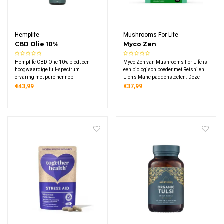
Hemplife
Mushrooms For Life
CBD Olie 10%
Myco Zen
Paddenstoelen Poeder
Hemplife CBD Olie 10% biedt een
Myco Zen van Mushrooms For Life is
Bio
hoogwaardige full-spectrum
een biologisch poeder met Reishi en
ervaring met pure hennep
Lion's Mane paddenstoelen. Deze
ingrediënten. Deze Nederlandse
traditionele mix levert 1000 mg
€43,99
€37,99
kwaliteitsolie combineert CBD en
extract per gram. Vrij van
CBDA in een basis van koudgeperste
kunstmatige toevoegingen en
hennepzaadolie voor optimale
geschikt voor veganisten.
natuurlijke ondersteuning.