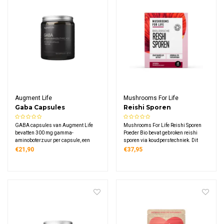
Augment Life
Mushrooms For Life
Gaba Capsules
Reishi Sporen
Paddenstoelen Poeder
GABA capsules van Augment Life
Mushrooms For Life Reishi Sporen
Bio
bevatten 300 mg gamma-
Poeder Bio bevat gebroken reishi
aminoboterzuur per capsule, een
sporen via koudperstechniek. Dit
neurotransmitter die van nature in de
biologische supplement levert 1000
€21,90
€37,95
hersenen wordt aangemaakt. Deze
mg reishi sporen per dagdosering,
vegan capsules zijn glutenvrij en
rijk aan triterpenen en
verpakt in een duurzaam glazen
polysacchariden. Vegan, glutenvrij,
potje voor optimale kwaliteit.
in glazen potje.