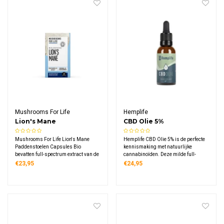
Mushrooms For Life
Hemplife
Lion's Mane
CBD Olie 5%
Paddenstoelen
Mushrooms For Life Lion's Mane
Hemplife CBD Olie 5% is de perfecte
Capsules Bio
Paddenstoelen Capsules Bio
kennismaking met natuurlijke
bevatten full-spectrum extract van de
cannabinoïden. Deze milde full-
bijzondere Hericium erinaceus
spectrum olie combineert
€23,95
€24,95
paddenstoel in 60 vegetarische
hoogwaardig hennepextract met
capsules, elk met 400 mg puur
koudgeperste hennepzaadolie,
biologisch vruchtlichaamextract
ideaal voor beginners en voor
verkregen via dubbele extractie.
dagelijks gebruik.