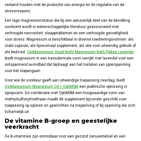
verband houden met de productie van energie en de regulatie van de
stressrespons.
Een lage magnesiumstatus die bij een aanzienlijk deel van de bevolking
voorkomt wordt in wetenschappelijke literatuur geassocieerd met
verhoogde nervositeit, slaapproblemen en een verhoogde gevoeligheid
voor stress. Magnesium is beschikbaar in diverse toedieningsvormen: als
orale capsule, als liposomaal supplement, als olie voor uitwendig gebruik of
als badzout.
OsiMagnesium Good Night Magnesium Bath Flakes Lavender
biedt magnesium in een transdermale vorm verrijkt met lavendel voor een
ontspannend avondbad dat bijdraagt aan het loslaten van spierspanning
voor het slapengaan.
Voor wie de voorkeur geeft aan uitwendige toepassing overdag, biedt
OsiMagnesium Magnesium Oil + OptiMSM
een praktische oplossing in
sprayvorm. De combinatie met OptiMSM een hoogwaardige vorm van
methylsulfonylmethaan maakt dit supplement bijzonder geschikt voor
toepassing op spieren en gewrichten na inspanning of bij spanning die zich
lichamelijk uit.
De vitamine B-groep en geestelijke
veerkracht
De B-vitamines zijn onmisbaar voor een gezond zenuwstelsel en een