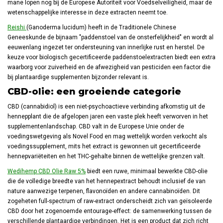
mane lopen nog bij de Europese Autoriteit voor Voedselveiligheid, maar de
wetenschappelijke interesse in deze extracten neemt toe.
Reishi
(Ganoderma lucidum) heeft in de Traditionele Chinese
Geneeskunde de bijnaam "paddenstoel van de onsterfelijkheid" en wordt al
eeuwenlang ingezet ter ondersteuning van innerlijke rust en herstel. De
keuze voor biologisch gecertificeerde paddenstoelextracten biedt een extra
waarborg voor zuiverheid en de afwezigheid van pesticiden een factor die
bij plantaardige supplementen bijzonder relevant is.
CBD-olie: een groeiende categorie
CBD (cannabidiol) is een niet-psychoactieve verbinding afkomstig uit de
hennepplant die de afgelopen jaren een vaste plek heeft verworven in het
supplementenlandschap. CBD valt in de Europese Unie onder de
voedingswetgeving als Novel Food en mag wettelijk worden verkocht als
voedingssupplement, mits het extract is gewonnen uit gecertificeerde
hennepvariëteiten en het THC-gehalte binnen de wettelijke grenzen valt.
Wedihemp CBD Olie Raw 5%
biedt een ruwe, minimaal bewerkte CBD-olie
die de volledige breedte van het hennepextract behoudt inclusief de van
nature aanwezige terpenen, flavonoïden en andere cannabinoïden. Dit
zogeheten full-spectrum of raw-extract onderscheidt zich van geïsoleerde
CBD door het zogenoemde entourage-effect: de samenwerking tussen de
verschillende plantaardige verbindingen. Het is een product dat zich richt