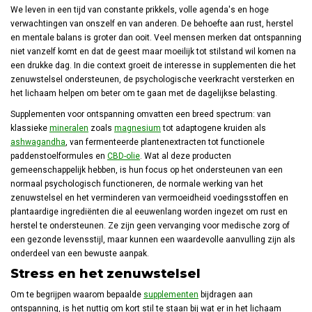
We leven in een tijd van constante prikkels, volle agenda's en hoge
verwachtingen van onszelf en van anderen. De behoefte aan rust, herstel
en mentale balans is groter dan ooit. Veel mensen merken dat ontspanning
niet vanzelf komt en dat de geest maar moeilijk tot stilstand wil komen na
een drukke dag. In die context groeit de interesse in supplementen die het
zenuwstelsel ondersteunen, de psychologische veerkracht versterken en
het lichaam helpen om beter om te gaan met de dagelijkse belasting.
Supplementen voor ontspanning omvatten een breed spectrum: van
klassieke
mineralen
zoals
magnesium
tot adaptogene kruiden als
ashwagandha
, van fermenteerde plantenextracten tot functionele
paddenstoelformules en
CBD-olie
. Wat al deze producten
gemeenschappelijk hebben, is hun focus op het ondersteunen van een
normaal psychologisch functioneren, de normale werking van het
zenuwstelsel en het verminderen van vermoeidheid voedingsstoffen en
plantaardige ingrediënten die al eeuwenlang worden ingezet om rust en
herstel te ondersteunen. Ze zijn geen vervanging voor medische zorg of
een gezonde levensstijl, maar kunnen een waardevolle aanvulling zijn als
onderdeel van een bewuste aanpak.
Stress en het zenuwstelsel
Om te begrijpen waarom bepaalde
supplementen
bijdragen aan
ontspanning, is het nuttig om kort stil te staan bij wat er in het lichaam