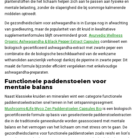
plantenstoffen die het lichaam helpen zich aan te passen aan fysieke en
mentale belasting, zonder de slaperigheid die bij sommige kalmerende
middelen optreedt.
De gezondheidsclaim voor ashwagandha is in Europa nog in afwachting
van goedkeuring, maar de populariteit van dit kruid in kwalitatieve
supplementenformules blijft onverminderd groot.
Ayurvediq Wellness
Organic Ashwagandha & Black Pepper Extract Capsules
combineert een
biologisch gecertificeerd ashwagandha-extract met zwarte peper een
combinatie die de biologische beschikbaarheid van de werkzame
withanoliden aanzienlijk verhoogt dankzij de piperine in zwarte peper. Dit
maakt de formule bijzonder efficiënt vergeleken met enkelvoudige
ashwagandha-preparaten.
Functionele paddenstoelen voor
mentale balans
Naast klassieke kruiden en mineralen wint een categorie functionele
paddenstoelextracten snel terrein in het ontspanningssegment.
Mushrooms4Life Myco Zen Paddenstoelen Capsules Bio
is een biologisch
gecertificeerde formule op basis van geselecteerde paddenstoelextracten
die in de traditionele geneeskunde worden geassocieerd met mentale
balans en het vermogen van het lichaam om met stress om te gaan. De
gezondheidsclaims voor functionele paddenstoelen zoals reishi en lion's