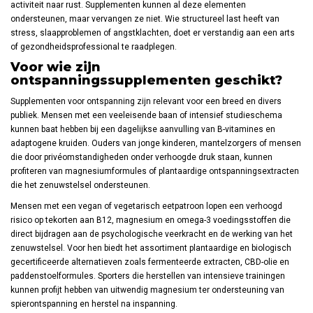
activiteit naar rust. Supplementen kunnen al deze elementen
ondersteunen, maar vervangen ze niet. Wie structureel last heeft van
stress, slaapproblemen of angstklachten, doet er verstandig aan een arts
of gezondheidsprofessional te raadplegen.
Voor wie zijn
ontspanningssupplementen geschikt?
Supplementen voor ontspanning zijn relevant voor een breed en divers
publiek. Mensen met een veeleisende baan of intensief studieschema
kunnen baat hebben bij een dagelijkse aanvulling van B-vitamines en
adaptogene kruiden. Ouders van jonge kinderen, mantelzorgers of mensen
die door privéomstandigheden onder verhoogde druk staan, kunnen
profiteren van magnesiumformules of plantaardige ontspanningsextracten
die het zenuwstelsel ondersteunen.
Mensen met een vegan of vegetarisch eetpatroon lopen een verhoogd
risico op tekorten aan B12, magnesium en omega-3 voedingsstoffen die
direct bijdragen aan de psychologische veerkracht en de werking van het
zenuwstelsel. Voor hen biedt het assortiment plantaardige en biologisch
gecertificeerde alternatieven zoals fermenteerde extracten, CBD-olie en
paddenstoelformules. Sporters die herstellen van intensieve trainingen
kunnen profijt hebben van uitwendig magnesium ter ondersteuning van
spierontspanning en herstel na inspanning.