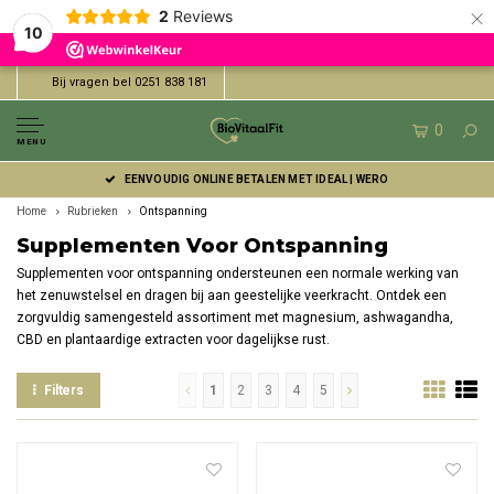
×
2
Reviews
10
Bij vragen bel 0251 838 181
0
MENU
EENVOUDIG ONLINE BETALEN MET IDEAL | WERO
Home
Rubrieken
Ontspanning
Supplementen Voor Ontspanning
Supplementen voor ontspanning ondersteunen een normale werking van
het zenuwstelsel en dragen bij aan geestelijke veerkracht. Ontdek een
zorgvuldig samengesteld assortiment met magnesium, ashwagandha,
CBD en plantaardige extracten voor dagelijkse rust.
Filters
1
2
3
4
5