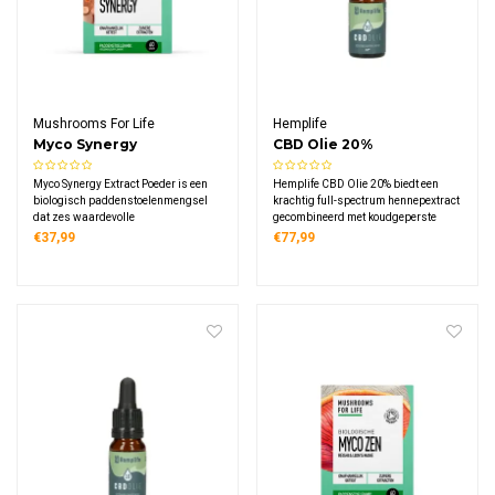
Mushrooms For Life
Hemplife
Myco Synergy
CBD Olie 20%
Paddenstoelen Poeder
Myco Synergy Extract Poeder is een
Hemplife CBD Olie 20% biedt een
Bio
biologisch paddenstoelenmengsel
krachtig full-spectrum hennepextract
dat zes waardevolle
gecombineerd met koudgeperste
paddenstoelsoorten combineert in
hennepzaadolie, geproduceerd
€37,99
€77,99
één krachtige formule. Dit poeder
volgens strenge kwaliteitsnormen en
bevat pure extracten van Lion's Mane,
met respect voor milieu en
Reishi, Maitake, Shiitake en Tremella.
duurzaamheid.