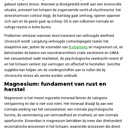
gebeurt tijdens stress. Wanneer je blootgesteld wordt aan een stressvolle
situatie, activeert het lichaam de zogenoemde vecht-of-vluchtreactie: het
stresshormoon cortisol stijgt, de hartslag gaat omhoog, spieren spannen
zich aan en de geest gaat op scherp. Dit is een volkomen normale en
nuttige reactie in korte bursts.
Problemen ontstaan wanneer deze toestand van verhoogde alertheid
chronisch wordt. Langdurig verhoogde cortisolspiegels tasten het
slaapritme aan, putten de voorraden van
B-vitamines
en magnesium uit, en
beïnvloeden de balans van neurotransmitters zoals serotonine en GABA.
Het zenuwstelsel raakt overbelast, de psychologische veerkracht neemt af
en het lichaam verliest zijn vermogen om effectief te herstellen. Gerichte
suppletie kan helpen om de voedingsstoffen aan te vullen die bij
chronische stress als eerste worden verbruikt.
Magnesium: fundament van rust en
herstel
Magnesium is het meest ingezette mineraal binnen de categorie
ontspanning en dat is niet voor niets. Het mineraal draagt bij aan een
normale werking van het zenuwstelsel, een normale psychologische
functie, de vermindering van vermoeidheid en moeheid, en een normale
spierfunctie. Bovendien is magnesium betrokken bij meer dan driehonderd
enzymatische processen in het lichaam, waaronder processen die direct