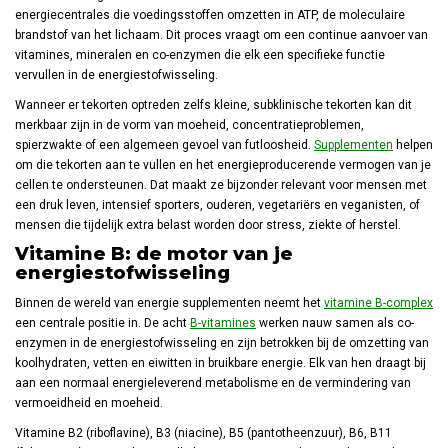
energiecentrales die voedingsstoffen omzetten in ATP, de moleculaire
brandstof van het lichaam. Dit proces vraagt om een continue aanvoer van
vitamines, mineralen en co-enzymen die elk een specifieke functie
vervullen in de energiestofwisseling.
Wanneer er tekorten optreden zelfs kleine, subklinische tekorten kan dit
merkbaar zijn in de vorm van moeheid, concentratieproblemen,
spierzwakte of een algemeen gevoel van futloosheid.
Supplementen
helpen
om die tekorten aan te vullen en het energieproducerende vermogen van je
cellen te ondersteunen. Dat maakt ze bijzonder relevant voor mensen met
een druk leven, intensief sporters, ouderen, vegetariërs en veganisten, of
mensen die tijdelijk extra belast worden door stress, ziekte of herstel.
Vitamine B: de motor van je
energiestofwisseling
Binnen de wereld van energie supplementen neemt het
vitamine B-complex
een centrale positie in. De acht
B-vitamines
werken nauw samen als co-
enzymen in de energiestofwisseling en zijn betrokken bij de omzetting van
koolhydraten, vetten en eiwitten in bruikbare energie. Elk van hen draagt bij
aan een normaal energieleverend metabolisme en de vermindering van
vermoeidheid en moeheid.
Vitamine B2 (riboflavine), B3 (niacine), B5 (pantotheenzuur), B6, B11