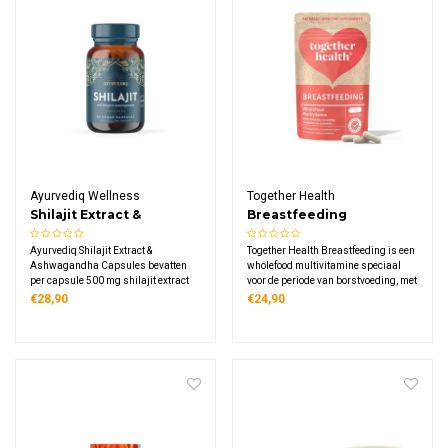
Ayurvediq Wellness
Together Health
Shilajit Extract &
Breastfeeding
Ashwagandha Capsules
Ayurvediq Shilajit Extract &
Together Health Breastfeeding is een
Ashwagandha Capsules bevatten
wholefood multivitamine speciaal
per capsule 500 mg shilajit extract
voor de periode van borstvoeding, met
en 50 mg biologische ashwagandha
ijzer, B12, magnesium, jodium en
€28,90
€24,90
vitamine D3 uit natuurlijke bronnen
zoals algen en spinazie. Vegan,
plasticvrij verpakt en zacht voor de
maag.