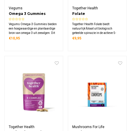
Vegums
Together Health
Omega 3 Gummies
Folate
Vegums Omega-3 Gummies bieden
Together Health Folate biedt
een hoogwaardige en plantaardige
natuurlijk folaat uit biologisch
bron van omega-3 uit zeealgen. Dit
geteelde spinazie in de actieve 5-
maakt het de perfecte oplossing voor
MTHF vorm die direct door het
€10,95
€9,95
mensen die vegan of vegetarisch
lichaam kan worden gebruikt. Elke
eten, of liever geen visolie gebruiken.
capsule levert 400 mcg folaat voor
dagelijkse ondersteuning zonder
synthetische toevoegingen.
Together Health
Mushrooms For Life