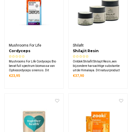
Mushrooms For Life
Shilafit
Cordyceps
Shilajit Resin
Paddenstoelen
Mushrooms For Life Cordyceps Bio
Ontdek Shilafit Shilajit Resin, een
Capsules Bio
bevat full spectrum biomassa van
bijzondere harsachtige substantie
Ophiocordyceps sinensis. Dit
uit de Himalaya. Dit natuurproduct
biologische supplement levert 1000
bevat meer dan 84 mineralen,
€23,95
€37,90
mg cordyceps biomassa per 2
fulvinezuur en antioxidanten, getest
capsules via heet water extractie,
op zuiverheid en veiligheid voor
gekweekt op biologische sorghum.
optimale kwaliteit.
Vegan, glutenvrij.