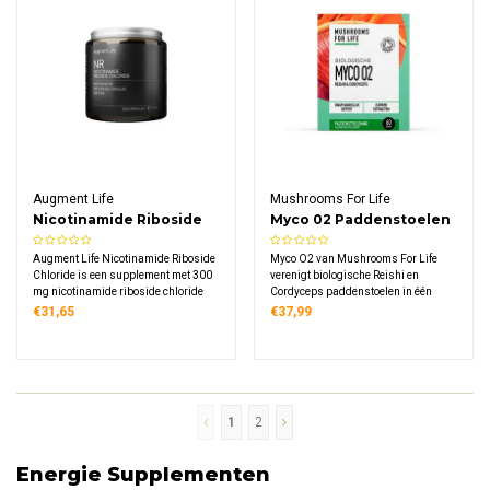
Augment Life
Mushrooms For Life
Nicotinamide Riboside
Myco 02 Paddenstoelen
Chloride Capsules
Poeder Bio
Augment Life Nicotinamide Riboside
Myco O2 van Mushrooms For Life
Chloride is een supplement met 300
verenigt biologische Reishi en
mg nicotinamide riboside chloride
Cordyceps paddenstoelen in één
per capsule, verkrijgbaar in een
poeder. Deze traditionele mix levert
€31,65
€37,99
duurzame, plasticvrije verpakking
1000 mg extract per gram. Vrij van
van gerecycled papier.
kunstmatige toevoegingen en
geschikt voor veganisten.
1
2
Energie Supplementen