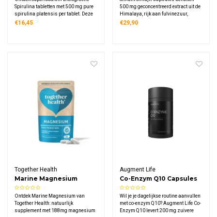
Spirulina tabletten met 500 mg pure
500 mg geconcentreerd extract uit de
spirulina platensis per tablet. Deze
Himalaya, rijk aan fulvinezuur,
100% biologische microalg bevat
antioxidanten en meer dan 84
€16,45
€29,90
natuurlijke eiwitten, vitamines,
essentiële mineralen.
mineralen en antioxidanten, geschikt
Laboratoriumgetest op zuiverheid en
voor veganisten met 500 tabletten.
veiligheid, in handige plantaardige
capsules.
Together Health
Augment Life
Marine Magnesium
Co-Enzym Q10 Capsules
Ontdek Marine Magnesium van
Wil je je dagelijkse routine aanvullen
Together Health: natuurlijk
met co-enzym Q10? Augment Life Co-
supplement met 188mg magnesium
Enzym Q10 levert 200 mg zuivere