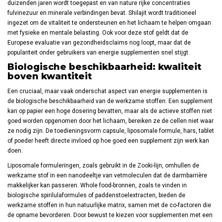
duizenden jaren wordt toegepast en van nature rijke concentraties
fulvinezuur en minerale verbindingen bevat. Shilajit wordt traditioneel
ingezet om de vitaliteit te ondersteunen en het lichaam te helpen omgaan
met fysieke en mentale belasting. Ook voor deze stof geldt dat de
Europese evaluatie van gezondheidsclaims nog loopt, maar dat de
populariteit onder gebruikers van energie supplementen snel stijgt.
Biologische beschikbaarheid: kwaliteit
boven kwantiteit
Een cruciaal, maar vaak onderschat aspect van energie supplementen is
de biologische beschikbaarheid van de werkzame stoffen. Een supplement
kan op papier een hoge dosering bevatten, maar als de actieve stoffen niet
goed worden opgenomen door het lichaam, bereiken ze de cellen niet waar
ze nodig zijn. De toedieningsvorm capsule, liposomale formule, hars, tablet
of poeder heeft directe invloed op hoe goed een supplement zijn werk kan
doen.
Liposomale formuleringen, zoals gebruikt in de Zooki-lijn, omhullen de
werkzame stof in een nanodeeltje van vetmoleculen dat de darmbarrière
makkelijker kan passeren. Whole food-bronnen, zoals te vinden in
biologische spirilulaformules of paddenstoelextracten, bieden de
werkzame stoffen in hun natuurlijke matrix, samen met de co-factoren die
de opname bevorderen. Door bewust te kiezen voor supplementen met een