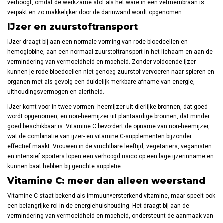
verhoogt, omdat de werkzame stof als het ware in een vetmembraan is
verpakt en zo makkelijker door de darmwand wordt opgenomen.
IJzer en zuurstoftransport
IJzer draagt bij aan een normale vorming van rode bloedcellen en
hemoglobine, aan een normaal zuurstoftransport in het lichaam en aan de
vermindering van vermoeidheid en moeheid. Zonder voldoende ijzer
kunnen je rode bloedcellen niet genoeg zuurstof vervoeren naar spieren en
organen met als gevolg een duidelijk merkbare afname van energie,
uithoudingsvermogen en alertheid.
IJzer komt voor in twee vormen: heemijzer uit dierlijke bronnen, dat goed
wordt opgenomen, en non-heemijzer uit plantaardige bronnen, dat minder
goed beschikbaar is. Vitamine C bevordert de opname van non-heemijzer,
wat de combinatie van ijzer- en vitamine C-supplementen bijzonder
effectief maakt. Vrouwen in de vruchtbare leeftijd, vegetariërs, veganisten
en intensief sporters lopen een verhoogd risico op een lage ijzerinname en
kunnen baat hebben bij gerichte suppletie.
Vitamine C: meer dan alleen weerstand
Vitamine C staat bekend als immuunversterkend vitamine, maar speelt ook
een belangrijke rol in de energiehuishouding. Het draagt bij aan de
vermindering van vermoeidheid en moeheid, ondersteunt de aanmaak van