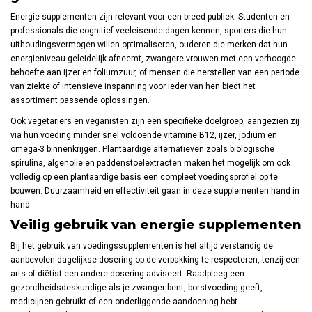
Energie supplementen zijn relevant voor een breed publiek. Studenten en
professionals die cognitief veeleisende dagen kennen, sporters die hun
uithoudingsvermogen willen optimaliseren, ouderen die merken dat hun
energieniveau geleidelijk afneemt, zwangere vrouwen met een verhoogde
behoefte aan ijzer en foliumzuur, of mensen die herstellen van een periode
van ziekte of intensieve inspanning voor ieder van hen biedt het
assortiment passende oplossingen.
Ook vegetariërs en veganisten zijn een specifieke doelgroep, aangezien zij
via hun voeding minder snel voldoende vitamine B12, ijzer, jodium en
omega-3 binnenkrijgen. Plantaardige alternatieven zoals biologische
spirulina, algenolie en paddenstoelextracten maken het mogelijk om ook
volledig op een plantaardige basis een compleet voedingsprofiel op te
bouwen. Duurzaamheid en effectiviteit gaan in deze supplementen hand in
hand.
Veilig gebruik van energie supplementen
Bij het gebruik van voedingssupplementen is het altijd verstandig de
aanbevolen dagelijkse dosering op de verpakking te respecteren, tenzij een
arts of diëtist een andere dosering adviseert. Raadpleeg een
gezondheidsdeskundige als je zwanger bent, borstvoeding geeft,
medicijnen gebruikt of een onderliggende aandoening hebt.