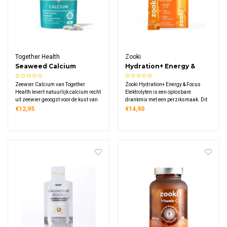
Together Health
Zooki
Seaweed Calcium
Hydration+ Energy &
Focus Elektrolyten
Zeewier Calcium van Together
Zooki Hydration+ Energy & Focus
Health levert natuurlijk calcium recht
Elektrolyten is een oplosbare
uit zeewier geoogst voor de kust van
drankmix met een perziksmaak. Dit
IJsland. Dit specifieke supplement
supplement is ideaal om op een
€12,95
€14,90
bevat 72 sporenelementen en
praktische manier elektrolyten,
ondersteunt normale botvorming en
cafeïne, L-theanine en essentiële
gezonde tanden.
vitamines (C, B12 en zink) in één
keer binnen te krijgen.