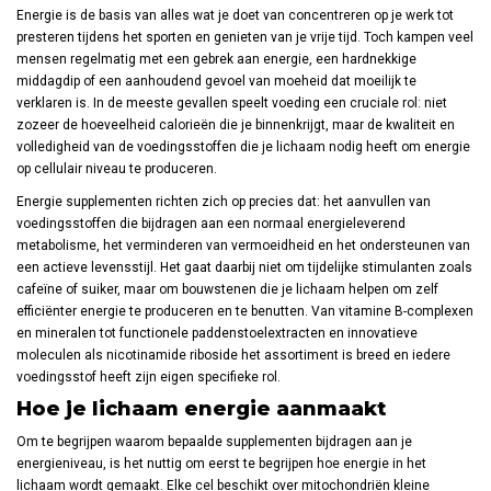
Energie is de basis van alles wat je doet van concentreren op je werk tot
presteren tijdens het sporten en genieten van je vrije tijd. Toch kampen veel
mensen regelmatig met een gebrek aan energie, een hardnekkige
middagdip of een aanhoudend gevoel van moeheid dat moeilijk te
verklaren is. In de meeste gevallen speelt voeding een cruciale rol: niet
zozeer de hoeveelheid calorieën die je binnenkrijgt, maar de kwaliteit en
volledigheid van de voedingsstoffen die je lichaam nodig heeft om energie
op cellulair niveau te produceren.
Energie supplementen richten zich op precies dat: het aanvullen van
voedingsstoffen die bijdragen aan een normaal energieleverend
metabolisme, het verminderen van vermoeidheid en het ondersteunen van
een actieve levensstijl. Het gaat daarbij niet om tijdelijke stimulanten zoals
cafeïne of suiker, maar om bouwstenen die je lichaam helpen om zelf
efficiënter energie te produceren en te benutten. Van vitamine B-complexen
en mineralen tot functionele paddenstoelextracten en innovatieve
moleculen als nicotinamide riboside het assortiment is breed en iedere
voedingsstof heeft zijn eigen specifieke rol.
Hoe je lichaam energie aanmaakt
Om te begrijpen waarom bepaalde supplementen bijdragen aan je
energieniveau, is het nuttig om eerst te begrijpen hoe energie in het
lichaam wordt gemaakt. Elke cel beschikt over mitochondriën kleine