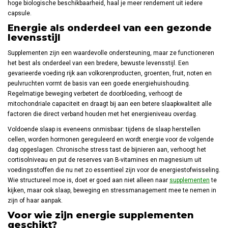
hoge biologische beschikbaarheid, haal je meer rendement uit iedere
capsule.
Energie als onderdeel van een gezonde
levensstijl
Supplementen zijn een waardevolle ondersteuning, maar ze functioneren
het best als onderdeel van een bredere, bewuste levensstijl. Een
gevarieerde voeding rijk aan volkorenproducten, groenten, fruit, noten en
peulvruchten vormt de basis van een goede energiehuishouding.
Regelmatige beweging verbetert de doorbloeding, verhoogt de
mitochondriale capaciteit en draagt bij aan een betere slaapkwaliteit alle
factoren die direct verband houden met het energieniveau overdag.
Voldoende slaap is eveneens onmisbaar: tijdens de slaap herstellen
cellen, worden hormonen gereguleerd en wordt energie voor de volgende
dag opgeslagen. Chronische stress tast de bijnieren aan, verhoogt het
cortisolniveau en put de reserves van B-vitamines en magnesium uit
voedingsstoffen die nu net zo essentieel zijn voor de energiestofwisseling.
Wie structureel moe is, doet er goed aan niet alleen naar
supplementen
te
kijken, maar ook slaap, beweging en stressmanagement mee te nemen in
zijn of haar aanpak.
Voor wie zijn energie supplementen
geschikt?