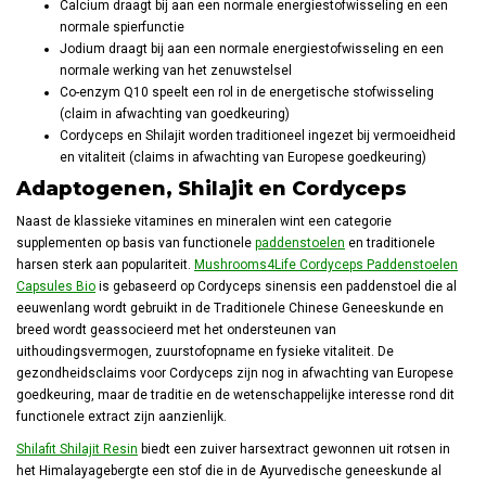
Calcium draagt bij aan een normale energiestofwisseling en een
normale spierfunctie
Jodium draagt bij aan een normale energiestofwisseling en een
normale werking van het zenuwstelsel
Co-enzym Q10 speelt een rol in de energetische stofwisseling
(claim in afwachting van goedkeuring)
Cordyceps en Shilajit worden traditioneel ingezet bij vermoeidheid
en vitaliteit (claims in afwachting van Europese goedkeuring)
Adaptogenen, Shilajit en Cordyceps
Naast de klassieke vitamines en mineralen wint een categorie
supplementen op basis van functionele
paddenstoelen
en traditionele
harsen sterk aan populariteit.
Mushrooms4Life Cordyceps Paddenstoelen
Capsules Bio
is gebaseerd op Cordyceps sinensis een paddenstoel die al
eeuwenlang wordt gebruikt in de Traditionele Chinese Geneeskunde en
breed wordt geassocieerd met het ondersteunen van
uithoudingsvermogen, zuurstofopname en fysieke vitaliteit. De
gezondheidsclaims voor Cordyceps zijn nog in afwachting van Europese
goedkeuring, maar de traditie en de wetenschappelijke interesse rond dit
functionele extract zijn aanzienlijk.
Shilafit Shilajit Resin
biedt een zuiver harsextract gewonnen uit rotsen in
het Himalayagebergte een stof die in de Ayurvedische geneeskunde al