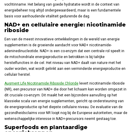
vochtinname. Het belang van goede hydratatie wordt in de context van
energiebeheer nog altijd ondergewaardeerd, maar is een fundamentele
basis voor aanhoudende vitaliteit gedurende de dag.
NAD+ en cellulaire energie: nicotinamide
riboside
Een van de meest innovatieve ontwikkelingen in de wereld van energie
supplementen is de groeiende aandacht voor NAD+ nicotinamide-
adeninedinucleotide. NAD+ is een co-enzym dat een centrale rol speelt in
de mitochondriale energieproductie en betrokken is bij talrijke
herstelfuncties in de cel. Het niveau van NAD+ daalt van nature met het
ouder worden, wat wordt gelinkt aan een verminderde energieproductie en
cellulair herstel.
Augment Life Nicotinamide Riboside Chloride
levert nicotinamide riboside
(NR), een precursor van NAD+ die door het lichaam kan worden omgezet in
dit cruciale co-enzym. Dit maakt het een bijzondere aanvulling op het
klassieke scala van energie supplementen, gericht op ondersteuning van
de energieproductie op het diepste cellulaire niveau. De evaluatie van de
gezondheidsclaims voor NR loopt nog bij de Europese autoriteiten, maar de
wetenschappelijke interesse in NAD+-precursors neemt gestaag toe.
Superfoods en plantaardige