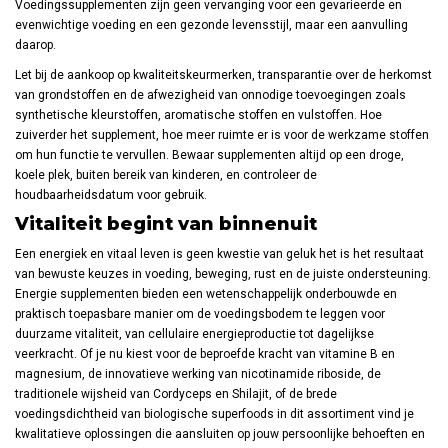
Voedingssupplementen zijn geen vervanging voor een gevarieerde en
evenwichtige voeding en een gezonde levensstijl, maar een aanvulling
daarop.
Let bij de aankoop op kwaliteitskeurmerken, transparantie over de herkomst
van grondstoffen en de afwezigheid van onnodige toevoegingen zoals
synthetische kleurstoffen, aromatische stoffen en vulstoffen. Hoe
zuiverder het supplement, hoe meer ruimte er is voor de werkzame stoffen
om hun functie te vervullen. Bewaar supplementen altijd op een droge,
koele plek, buiten bereik van kinderen, en controleer de
houdbaarheidsdatum voor gebruik.
Vitaliteit begint van binnenuit
Een energiek en vitaal leven is geen kwestie van geluk het is het resultaat
van bewuste keuzes in voeding, beweging, rust en de juiste ondersteuning.
Energie supplementen bieden een wetenschappelijk onderbouwde en
praktisch toepasbare manier om de voedingsbodem te leggen voor
duurzame vitaliteit, van cellulaire energieproductie tot dagelijkse
veerkracht. Of je nu kiest voor de beproefde kracht van vitamine B en
magnesium, de innovatieve werking van nicotinamide riboside, de
traditionele wijsheid van Cordyceps en Shilajit, of de brede
voedingsdichtheid van biologische superfoods in dit assortiment vind je
kwalitatieve oplossingen die aansluiten op jouw persoonlijke behoeften en