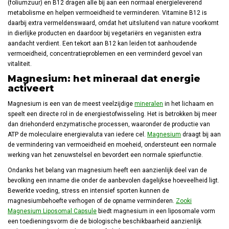
(foliumzuur) en B12 dragen alle bij aan een normaal energieleverend
metabolisme en helpen vermoeidheid te verminderen. Vitamine B12 is
daarbij extra vermeldenswaard, omdat het uitsluitend van nature voorkomt
in dierlijke producten en daardoor bij vegetariërs en veganisten extra
aandacht verdient. Een tekort aan B12 kan leiden tot aanhoudende
vermoeidheid, concentratieproblemen en een verminderd gevoel van
vitaliteit.
Magnesium: het mineraal dat energie
activeert
Magnesium is een van de meest veelzijdige
mineralen
in het lichaam en
speelt een directe rol in de energiestofwisseling. Het is betrokken bij meer
dan driehonderd enzymatische processen, waaronder de productie van
ATP de moleculaire energievaluta van iedere cel.
Magnesium
draagt bij aan
de vermindering van vermoeidheid en moeheid, ondersteunt een normale
werking van het zenuwstelsel en bevordert een normale spierfunctie.
Ondanks het belang van magnesium heeft een aanzienlijk deel van de
bevolking een inname die onder de aanbevolen dagelijkse hoeveelheid ligt.
Bewerkte voeding, stress en intensief sporten kunnen de
magnesiumbehoefte verhogen of de opname verminderen.
Zooki
Magnesium Liposomal Capsule
biedt magnesium in een liposomale vorm
een toedieningsvorm die de biologische beschikbaarheid aanzienlijk