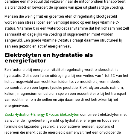
carnitine een molecuul dat vetzuren naar de mitochondriën transporteert
als brandstof en bevordert de opname van ijzer uit plantaardige voeding.
Mensen die weinig fruit en groenten eten of regelmatig blootgesteld
worden aan stress lopen een verhoogd risico op een lage vitamine C-
status. Vitamine C is een wateroplosbaar vitamine dat het lichaam niet zelf
aanmaakt en dagelijks via voeding of supplementen moet worden
aangevuld. Een goede vitamine C-status draagt daarmee structureel bij
aan een gezond en actief energieniveau.
Elektrolyten en hydratatie als
energiefactor
Een factor die bij energie en vitaliteit regelmatig wordt onderschat, is
hydratatie. Zelfs een lichte uitdroging al bij een verlies van 1 tot 2% van het
lichaamsgewicht aan vocht kan leiden tot vermoeidheid, verminderde
concentratie en een lagere fysieke prestatie. Elektrolyten zoals natrium,
kalium, magnesium en calcium spelen een essentiële rol bij het transport
van vocht in en om de cellen en zijn daarmee direct betrokken bij het
energieniveau.
Zooki Hydration+ Energy & Focus Elektrolyten
combineert elektrolyten met
aanvullende ingrediënten gericht op hydratatie, energie en focus een
formule die bijzonder geschikt is voor actieve mensen, sporters of
iedereen die merkt dat de energiedip samenvalt met een onvoldoende