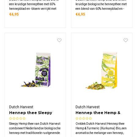
een kruidige hennepthee met 65%
kruidige biologische hennepthee met
hennepblad en -bloem verrijkt met
een blend van 60% hennepblad en -
kamille, pepermunt, gember,
bloem verrijkt met authentieke chai
€4,95
€4,95
lindebloesem en goudsbloem, een
specerijen zoals kaneel, kardemom
zachte en kruidige blend van 100%
en gember, cafeïnevrij en van
biologische Nederlandse oorsprong.
Nederlandse oorsprong.
Dutch Harvest
Dutch Harvest
Hennep thee Sleepy
Hennep thee Hemp &
Hemp Bio
Turmeric (Kurkuma) Bio
Sleepy Hemp thee van Dutch Harvest
Ontdek Dutch Harvest Hennep thee
combineert Nederlandse biologische
Hemp & Turmeric (Kurkuma) Bio, een
hennep met traditionele rustgevende
aromatische melange van hennep,