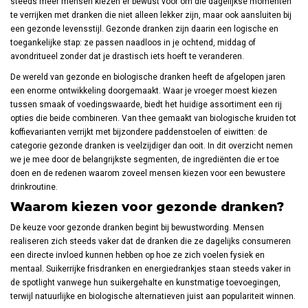
steeds meer mensen kiezen er bewust voor om die dagelijkse momenten
te verrijken met dranken die niet alleen lekker zijn, maar ook aansluiten bij
een gezonde levensstijl. Gezonde dranken zijn daarin een logische en
toegankelijke stap: ze passen naadloos in je ochtend, middag of
avondritueel zonder dat je drastisch iets hoeft te veranderen.
De wereld van gezonde en biologische dranken heeft de afgelopen jaren
een enorme ontwikkeling doorgemaakt. Waar je vroeger moest kiezen
tussen smaak of voedingswaarde, biedt het huidige assortiment een rij
opties die beide combineren. Van thee gemaakt van biologische kruiden tot
koffievarianten verrijkt met bijzondere paddenstoelen of eiwitten: de
categorie gezonde dranken is veelzijdiger dan ooit. In dit overzicht nemen
we je mee door de belangrijkste segmenten, de ingrediënten die er toe
doen en de redenen waarom zoveel mensen kiezen voor een bewustere
drinkroutine.
Waarom kiezen voor gezonde dranken?
De keuze voor gezonde dranken begint bij bewustwording. Mensen
realiseren zich steeds vaker dat de dranken die ze dagelijks consumeren
een directe invloed kunnen hebben op hoe ze zich voelen fysiek en
mentaal. Suikerrijke frisdranken en energiedrankjes staan steeds vaker in
de spotlight vanwege hun suikergehalte en kunstmatige toevoegingen,
terwijl natuurlijke en biologische alternatieven juist aan populariteit winnen.