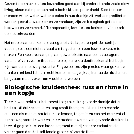
Gezonde dranken sluiten bovendien goed aan bij bredere trends zoals slow
living, clean eating en een holistische kijk op gezondheid. Steeds meer
mensen willen weten wat er precies in hun drankje zit: welke ingrediënten
worden gebruikt, waar komen ze vandaan, zijn ze biologisch geteeld en
hoe worden ze verwerkt? Transparantie, kwaliteit en herkomst zijn daarbij
de sleutelwoorden.
Het mooie van dranken als categorie is de lage drempel. Je hoeft je
voedingspatroon niet radicaal om te gooien om een bewuste keuze te
maken. Eén kopje vervanging van gewone koffie naar een adaptogene
variant, of van zwarte thee naar biologische kruidenthee kan al het begin
zijn van een nieuwe gewoonte. En gewoontes zijn precies waar gezonde
dranken het best tot hun recht komen: in dagelijkse, herhaalde rituelen die
langzaam maar zeker hun vruchten afwerpen.
Biologische kruidenthee: rust en ritme in
een kopje
Thee is waarschijnlijk het meest toegankelijke gezonde drankje dat er
bestaat. Al duizenden jaren lang wordt thee gebruikt in uiteenlopende
culturen als manier om tot rust te komen, te genieten van het moment of
simpelweg warm te worden. In de moderne wereld van gezonde dranken is
thee uitgegroeid tot een breed segment met bijzondere varianten die
verder gaan dan de traditionele groene of zwarte thee.