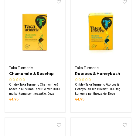
Taka Turmeric
Taka Turmeric
Chamomile & Rosehip
Rooibos & Honeybush
Kurkuma Thee Bio
Tea Bio
Ontdek Taka Turmeric Chamomile &
Ontdek Taka Turmeric Rooibos &
Rosehip Kurkuma Thee Bio met 1000
Honeybush Tea Bio met 1000 mg
mg kurkuma per theezakje. Deze
kurkuma per theezakje. Deze
cafeïnevrije biologische thee
cafeïnevrije biologische thee
€4,95
€4,95
combineert zachte kamille met frisse
combineert Zuid-Afrikaanse rooibos
rozenbottel, honeybush en
met natuurlijk zoete honeybush,
sinaasappelschil in 15
Ceylon kaneel en kokos in 15
composteerbare zakjes.
composteerbare zakjes.