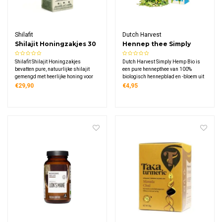
Shilafit
Dutch Harvest
Shilajit Honingzakjes 30
Hennep thee Simply
stuks
Hemp Bio
Shilafit Shilajit Honingzakjes
Dutch Harvest Simply Hemp Bio is
bevatten pure, natuurlijke shilajit
een pure hennepthee van 100%
gemengd met heerlijke honing voor
biologisch hennepblad en -bloem uit
optimale opname. Deze 30 handige
Nederland, met een milde smaak en
€29,90
€4,95
zakjes zijn ideaal onderweg en
een verrassend prikkelende afdronk,
eenvoudig te doseren. Puur, krachtig
volledig cafeïnevrij en geschikt voor
en praktisch verpakt.
elk moment van de dag.