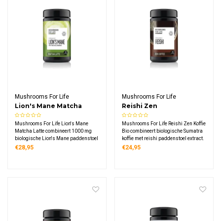
Mushrooms For Life
Mushrooms For Life
Lion's Mane Matcha
Reishi Zen
Latte Bio
Paddenstoelen Koffie
Mushrooms For Life Lion's Mane
Mushrooms For Life Reishi Zen Koffie
Matcha Latte combineert 1000 mg
Bio combineert biologische Sumatra
biologische Lion's Mane paddenstoel
koffie met reishi paddenstoel extract.
met Japanse matcha thee. Deze
Deze functionele koffie levert 1000
€28,95
€24,95
romige latte bevat kokosnoot, matcha
mg reishi per portie, verrijkt met
en kaneel in een luxe pot van 110
vanille en kardemom. Biologisch,
gram, rijk aan L-theanine.
vegan, glutenvrij.