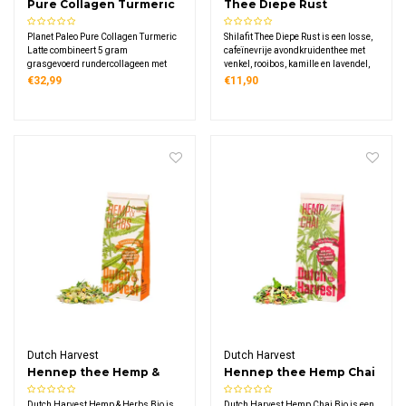
Pure Collagen Turmeric
Thee Diepe Rust
Latte
Planet Paleo Pure Collagen Turmeric
Shilafit Thee Diepe Rust is een losse,
Latte combineert 5 gram
cafeïnevrije avondkruidenthee met
grasgevoerd rundercollageen met
venkel, rooibos, kamille en lavendel,
biologische kurkuma en
ontwikkeld voor wie zijn dag graag
€32,99
€11,90
verwarmende kruiden. Met gember,
rustig en bewust afrondt met een
kaneel, sinaasappel en zwarte peper.
warm kopje thee.
Warm of koud te bereiden, rijk aan
eiwitten.
Dutch Harvest
Dutch Harvest
Hennep thee Hemp &
Hennep thee Hemp Chai
Herbs Bio
Bio
Dutch Harvest Hemp & Herbs Bio is
Dutch Harvest Hemp Chai Bio is een