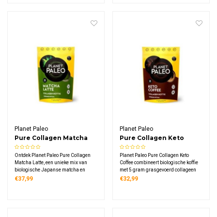
exotische specerijen in 15
fenegriek in 15 composteerbare
composteerbare zakjes.
zakjes.
Planet Paleo
Planet Paleo
Pure Collagen Matcha
Pure Collagen Keto
Latte
Coffee
Ontdek Planet Paleo Pure Collagen
Planet Paleo Pure Collagen Keto
Matcha Latte, een unieke mix van
Coffee combineert biologische koffie
biologische Japanse matcha en
met 5 gram grasgevoerd collageen
premium rundercollageen van
en MCT-poeder. 4,9 gram eiwit per
€37,99
€32,99
grasetende koeien. Deze eiwitrijke
portie voor een romige, energierijke
poeder biedt een smaakvolle manier
koffie. Winnaar Janey Loves
om collageen in je dagelijkse routine
Platinum Awards 2019.
op te nemen.