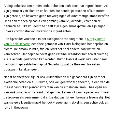
Biologische kruidentheeën onderscheiden zich door hun ingrediënten: ze
zijn gemaakt van planten en kruiden die zonder pesticiden of kunstmest
zijn geteeld, en bevatten geen toevoegingen of kunstmatige smaakstoffen.
Denk aan theeën op basis van gember, kamille, lavendel, valeriaan of
hennepblad. Elke kruidenthee heeft zijn eigen smaakprofiel en zijn eigen
unieke combinatie van botanische ingrediënten.
Een bijzonder voorbeeld in het biologische theesegment is
Simply Hemp
van Dutch Harvest
, een thee gemaakt van 100% biologisch hennepblad en
bloem. De smaak is mild, fris en lichtzoet heel anders dan wat velen
verwachten. Hennepthee bevat geen cafeïne, waardoor het zowel overdag
als 's avonds gedronken kan worden. Dutch Harvest werkt uitsluitend met
biologisch geteelde hennep uit Nederland, wat de thee een lokaal en
duurzaam karakter geeft.
Naast hennepthee zijn er ook kruidentheeën die gebaseerd zijn op meer
exotische botanicals. Kurkuma, ook wel geelwortel genoemd, is een van de
meest besproken plantenextracten van de afgelopen jaren. Thee op basis
van kurkuma gecombineerd met gember, kaneel of zwarte peper wordt veel
gedronken als verwarmend drankje dat past bij een bewuste levensstijl. Het
warme gele kleurtje maakt het ook visueel aantrekkelijk: een echte golden
latte in theevorm.