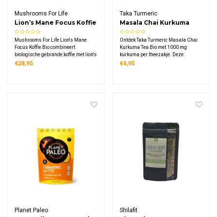
Mushrooms For Life
Taka Turmeric
Lion’s Mane Focus Koffie
Masala Chai Kurkuma
Bio
Tea Bio
Mushrooms For Life Lion's Mane
Ontdek Taka Turmeric Masala Chai
Focus Koffie Bio combineert
Kurkuma Tea Bio met 1000 mg
biologische gebrande koffie met lion's
kurkuma per theezakje. Deze
mane paddenstoel extract. Deze
biologische chai combineert zwarte
€28,95
€4,95
functionele koffie levert 1000 mg
Nam Lanh thee met Ceylon kaneel,
lion's mane per portie, verrijkt met
kardemom, venkel en kokos in 15
vanille en kardemom. Vegan,
composteerbare zakjes, ook geschikt
glutenvrij.
voor Golden Latte.
Planet Paleo
Shilafit