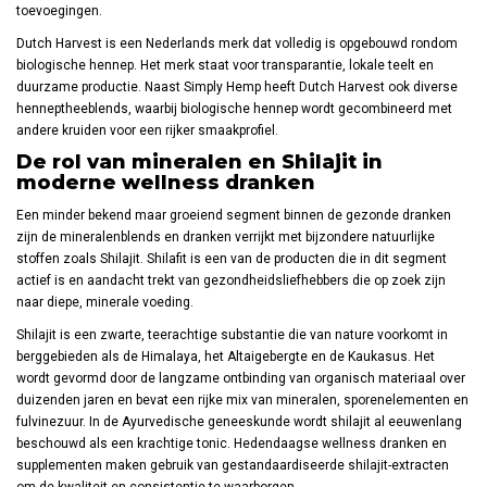
toevoegingen.
Dutch Harvest is een Nederlands merk dat volledig is opgebouwd rondom
biologische hennep. Het merk staat voor transparantie, lokale teelt en
duurzame productie. Naast Simply Hemp heeft Dutch Harvest ook diverse
henneptheeblends, waarbij biologische hennep wordt gecombineerd met
andere kruiden voor een rijker smaakprofiel.
De rol van mineralen en Shilajit in
moderne wellness dranken
Een minder bekend maar groeiend segment binnen de gezonde dranken
zijn de mineralenblends en dranken verrijkt met bijzondere natuurlijke
stoffen zoals Shilajit. Shilafit is een van de producten die in dit segment
actief is en aandacht trekt van gezondheidsliefhebbers die op zoek zijn
naar diepe, minerale voeding.
Shilajit is een zwarte, teerachtige substantie die van nature voorkomt in
berggebieden als de Himalaya, het Altaigebergte en de Kaukasus. Het
wordt gevormd door de langzame ontbinding van organisch materiaal over
duizenden jaren en bevat een rijke mix van mineralen, sporenelementen en
fulvinezuur. In de Ayurvedische geneeskunde wordt shilajit al eeuwenlang
beschouwd als een krachtige tonic. Hedendaagse wellness dranken en
supplementen maken gebruik van gestandaardiseerde shilajit-extracten
om de kwaliteit en consistentie te waarborgen.