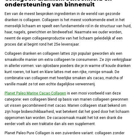
ondersteuning van binnenuit
Een van de meest besproken ingrediënten in de wereld van gezonde
dranken is collageen. Collageen is het meest voorkomende eiwit in het
menselijk lichaam en speelt een fundamentele rol in de structuur van huid,
haar, nagels, gewrichten en bindweefsel. Naarmate we ouder worden,
neemt de eigen collageenproductie van het lichaam geleidelijk af een
proces dat al begint rond het 25e levensjaar.
Collageen dranken en collageen lattes zijn populair geworden als een
smaakvolle manier om extra collageen te consumeren. Ze zijn verkrijgbaar
in allerlei vormen: van oplosbare poeders die je in warme of koude dranken
kunt roeren, tot kant en klare lattes met een rijke, romige smaak. De
combinatie van collageen met heerlijke smaken als cacao, matcha of
vanille maakt ze tot een echte dagelijkse verwennerij.
Planet Paleo Marine Cacao Collagen
is een mooi voorbeeld van deze
categorie: een collageen blend op basis van marien collageen gewonnen
uit vissen gecombineerd met cacao. Marien collageen staat bekend om
zijn hoge biobeschikbaarheid, wat betekent dat het goed door het lichaam
opgenomen kan worden. De cacaosmaak maakt het tot een drank die
eerder voelt als een traktatie dan als een supplement.
Planet Paleo Pure Collagen is een zuiverdere variant: collageen zonder