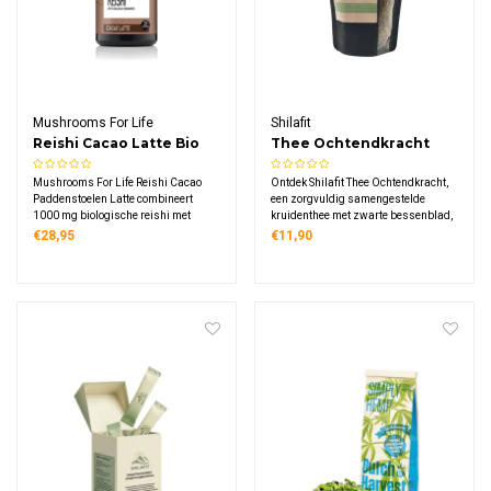
Mushrooms For Life
Shilafit
Reishi Cacao Latte Bio
Thee Ochtendkracht
Mushrooms For Life Reishi Cacao
Ontdek Shilafit Thee Ochtendkracht,
Paddenstoelen Latte combineert
een zorgvuldig samengestelde
1000 mg biologische reishi met
kruidenthee met zwarte bessenblad,
rauwe cacao. Deze romige
citroenverbena, lavendel en venkel.
€28,95
€11,90
chocoladelatte bevat kokosnoot,
Deze natuurlijke melange biedt een
kaneel en vanille in een luxe pot van
zachte, verkwikkende smaak zonder
140 gram, perfect voor ontspanning.
cafeïne.