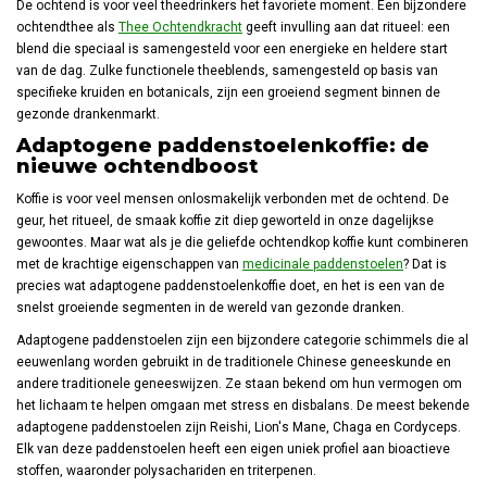
De ochtend is voor veel theedrinkers het favoriete moment. Een bijzondere
ochtendthee als
Thee Ochtendkracht
geeft invulling aan dat ritueel: een
blend die speciaal is samengesteld voor een energieke en heldere start
van de dag. Zulke functionele theeblends, samengesteld op basis van
specifieke kruiden en botanicals, zijn een groeiend segment binnen de
gezonde drankenmarkt.
Adaptogene paddenstoelenkoffie: de
nieuwe ochtendboost
Koffie is voor veel mensen onlosmakelijk verbonden met de ochtend. De
geur, het ritueel, de smaak koffie zit diep geworteld in onze dagelijkse
gewoontes. Maar wat als je die geliefde ochtendkop koffie kunt combineren
met de krachtige eigenschappen van
medicinale paddenstoelen
? Dat is
precies wat adaptogene paddenstoelenkoffie doet, en het is een van de
snelst groeiende segmenten in de wereld van gezonde dranken.
Adaptogene paddenstoelen zijn een bijzondere categorie schimmels die al
eeuwenlang worden gebruikt in de traditionele Chinese geneeskunde en
andere traditionele geneeswijzen. Ze staan bekend om hun vermogen om
het lichaam te helpen omgaan met stress en disbalans. De meest bekende
adaptogene paddenstoelen zijn Reishi, Lion's Mane, Chaga en Cordyceps.
Elk van deze paddenstoelen heeft een eigen uniek profiel aan bioactieve
stoffen, waaronder polysachariden en triterpenen.