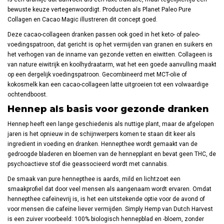
bewuste keuze vertegenwoordigt. Producten als Planet Paleo Pure
Collagen en Cacao Magic illustreren dit concept goed.
Deze cacao-collageen dranken passen ook goed in het keto- of paleo-
voedingspatroon, dat gericht is op het vermijden van granen en suikers en
het verhogen van de inname van gezonde vetten en eiwitten. Collageen is
van nature eiwitrijk en koolhydraatarm, wat het een goede aanvulling maakt
op een dergelijk voedingspatroon. Gecombineerd met MCT-olie of
kokosmelk kan een cacao-collageen latte uitgroeien tot een volwaardige
ochtendboost.
Hennep als basis voor gezonde dranken
Hennep heeft een lange geschiedenis als nuttige plant, maar de afgelopen
jaren is het opnieuw in de schijnwerpers komen te staan dit keer als
ingredient in voeding en dranken. Hennepthee wordt gemaakt van de
gedroogde bladeren en bloemen van de hennepplant en bevat geen THC, de
psychoactieve stof die geassocieerd wordt met cannabis.
De smaak van pure hennepthee is aards, mild en lichtzoet een
smaakprofiel dat door veel mensen als aangenaam wordt ervaren. Omdat
hennepthee cafeïnevrij is, is het een uitstekende optie voor de avond of
voor mensen die cafeïne liever vermijden. Simply Hemp van Dutch Harvest
is een zuiver voorbeeld: 100% biologisch hennepblad en -bloem, zonder