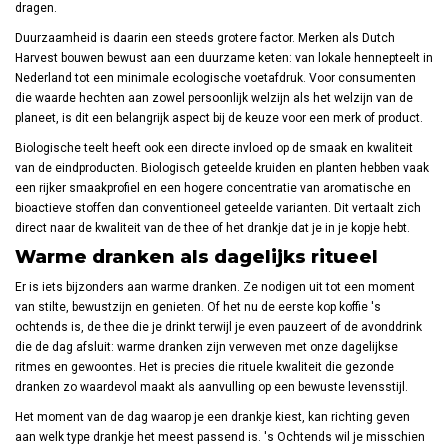
dragen.
Duurzaamheid is daarin een steeds grotere factor. Merken als Dutch
Harvest bouwen bewust aan een duurzame keten: van lokale hennepteelt in
Nederland tot een minimale ecologische voetafdruk. Voor consumenten
die waarde hechten aan zowel persoonlijk welzijn als het welzijn van de
planeet, is dit een belangrijk aspect bij de keuze voor een merk of product.
Biologische teelt heeft ook een directe invloed op de smaak en kwaliteit
van de eindproducten. Biologisch geteelde kruiden en planten hebben vaak
een rijker smaakprofiel en een hogere concentratie van aromatische en
bioactieve stoffen dan conventioneel geteelde varianten. Dit vertaalt zich
direct naar de kwaliteit van de thee of het drankje dat je in je kopje hebt.
Warme dranken als dagelijks ritueel
Er is iets bijzonders aan warme dranken. Ze nodigen uit tot een moment
van stilte, bewustzijn en genieten. Of het nu de eerste kop koffie 's
ochtends is, de thee die je drinkt terwijl je even pauzeert of de avonddrink
die de dag afsluit: warme dranken zijn verweven met onze dagelijkse
ritmes en gewoontes. Het is precies die rituele kwaliteit die gezonde
dranken zo waardevol maakt als aanvulling op een bewuste levensstijl.
Het moment van de dag waarop je een drankje kiest, kan richting geven
aan welk type drankje het meest passend is. 's Ochtends wil je misschien