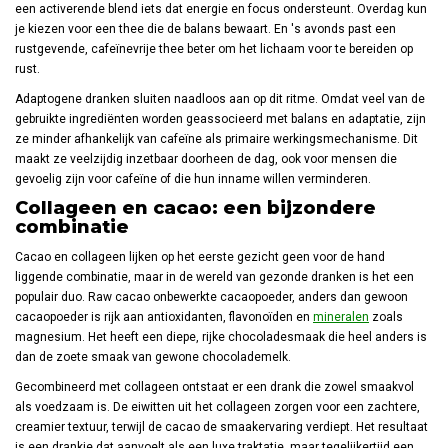
een activerende blend iets dat energie en focus ondersteunt. Overdag kun
je kiezen voor een thee die de balans bewaart. En 's avonds past een
rustgevende, cafeïnevrije thee beter om het lichaam voor te bereiden op
rust.
Adaptogene dranken sluiten naadloos aan op dit ritme. Omdat veel van de
gebruikte ingrediënten worden geassocieerd met balans en adaptatie, zijn
ze minder afhankelijk van cafeïne als primaire werkingsmechanisme. Dit
maakt ze veelzijdig inzetbaar doorheen de dag, ook voor mensen die
gevoelig zijn voor cafeïne of die hun inname willen verminderen.
Collageen en cacao: een bijzondere
combinatie
Cacao en collageen lijken op het eerste gezicht geen voor de hand
liggende combinatie, maar in de wereld van gezonde dranken is het een
populair duo. Raw cacao onbewerkte cacaopoeder, anders dan gewoon
cacaopoeder is rijk aan antioxidanten, flavonoïden en
mineralen
zoals
magnesium. Het heeft een diepe, rijke chocoladesmaak die heel anders is
dan de zoete smaak van gewone chocolademelk.
Gecombineerd met collageen ontstaat er een drank die zowel smaakvol
als voedzaam is. De eiwitten uit het collageen zorgen voor een zachtere,
creamier textuur, terwijl de cacao de smaakervaring verdiept. Het resultaat
is een drankje dat aanvoelt als een luxe traktatie, maar tegelijkertijd een