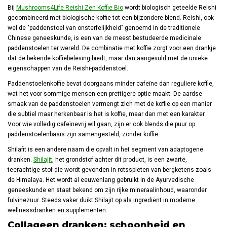
Bij
Mushrooms4Life Reishi Zen Koffie Bio
wordt biologisch geteelde Reishi
gecombineerd met biologische koffie tot een bijzondere blend. Reishi, ook
wel de "paddenstoel van onsterfelijkheid" genoemd in de traditionele
Chinese geneeskunde, is een van de meest bestudeerde medicinale
paddenstoelen ter wereld. De combinatie met koffie zorgt voor een drankje
dat de bekende koffiebeleving biedt, maar dan aangevuld met de unieke
eigenschappen van de Reishi-paddenstoel.
Paddenstoelenkoffie bevat doorgaans minder cafeïne dan reguliere koffie,
wat het voor sommige mensen een prettigere optie maakt. De aardse
smaak van de paddenstoelen vermengt zich met de koffie op een manier
die subtiel maar herkenbaar is het is koffie, maar dan met een karakter.
Voor wie volledig cafeïnevrij wil gaan, zijn er ook blends die puur op
paddenstoelenbasis zijn samengesteld, zonder koffie.
Shilafit is een andere naam die opvalt in het segment van adaptogene
dranken.
Shilajit
, het grondstof achter dit product, is een zwarte,
teerachtige stof die wordt gevonden in rotsspleten van bergketens zoals
de Himalaya. Het wordt al eeuwenlang gebruikt in de Ayurvedische
geneeskunde en staat bekend om zijn rijke mineraalinhoud, waaronder
fulvinezuur. Steeds vaker duikt Shilajit op als ingrediënt in moderne
wellnessdranken en supplementen.
Collageen dranken: schoonheid en