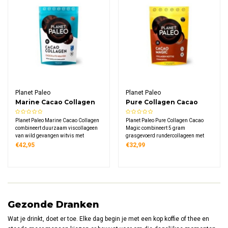
Planet Paleo
Planet Paleo
Marine Cacao Collagen
Pure Collagen Cacao
Magic
Planet Paleo Marine Cacao Collagen
Planet Paleo Pure Collagen Cacao
combineert duurzaam viscollageen
Magic combineert 5 gram
van wild gevangen witvis met
grasgevoerd rundercollageen met
biologische cacaopoeder voor een
biologische rauwe cacao en
€42,95
€32,99
rijke chocoladesmaak. Een eiwitrijk
kokosmelk. Een romig cacaodrankje
poeder met 5 gram collageen per
met 6,4 gram eiwit per portie. Warm
portie, perfect voor warme of koude
of koud te bereiden, binnen seconden
dranken.
klaar.
Gezonde Dranken
Wat je drinkt, doet er toe. Elke dag begin je met een kop koffie of thee en