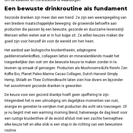
Een bewuste drinkroutine als fundament
Gezonde dranken zijn meer dan een trend. Ze zijn een weerspiegeling van
een bredere maatschappelijke beweging: de groeiende behoefte aan
producten die passen bij een bewuste, gezonde en duurzame levensstijl.
Mensen willen weten wat er in hun kopje zit. Ze willen keuzes maken die
goed zijn voor henzelf én voor de wereld om hen heen.
Het aanbod aan biologische kruidentheeën, adaptogene
paddenstoelenkoffies, collageen lattes en mineralenblends maakt het
toegankelijker dan ooit om die bewuste keuze te maken zonder in te
leveren op smaak of genoegen. Producten als Mushrooms4Life Reishi Zen
Koffie Bio, Planet Paleo Marine Cacao Collagen, Dutch Harvest Simply
Hemp, Shilafit en Thee Ochtendkracht laten zien hoe divers en bijzonder
het assortiment gezonde dranken is geworden.
De keuze voor een gezond drankje hoeft geen opoffering te zijn.
Integendeel het is een uitnodiging om dagelijkse momenten van rust,
energie en genieten te verrijken met producten die echt iets toevoegen. Of
je nu begint met een warming morning blend, halverwege de dag kiest voor
een rustige kruidenthee of de avond afsluit met een zachte hennepthee:
elke keuze telt en elke slok is een stap in de richting van een bewustere
routine.