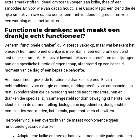
extra smaakstoffen, ideaal om toe te voegen aan koffie, thee of een
smoothie. En voor wie van cacao houdt, is er Cacao Magic een blend die de
rijke smaak van raw cacao combineert met voedende ingrediënten voor
een warming drink met karakter.
Functionele dranken: wat maakt een
drankje echt functioneel?
De term "functionele dranken" duikt steeds vaker op, maar wat betekent het
precies? Een functioneel drankje is meer dan alleen een drank die dorst
lest of lekker smaakt. Het bevat bewust gekozen ingrediënten die bijdragen
aan een specifieke functie of eigenschap, afgestemd op een bepaald
moment van de dag of een bepaalde behoefte.
Het assortiment gezonde functionele dranken is breed. Er zijn
ochtendblends voor energie en focus, middagtheeën voor ontspanning en
rust, avonddranken die de overgang naar de nacht ondersteunen en
dranken die speciaal zijn samengesteld rondom beweging of herstel. De
sleutel zit in de samenstelling: biologische ingrediënten, doelgerichte
combinaties van kruiden, botanicals, paddenstoelen of eiwitten.
Hieronder vind je een overzicht van de meest voorkomende typen
functionele gezonde dranken:
Adaptogene koffie en thee op basis van medicinale paddenstoelen