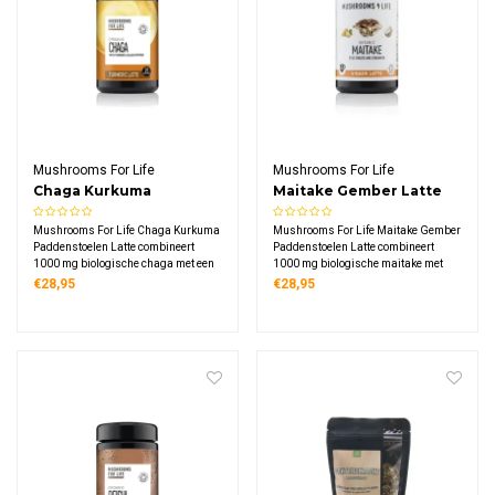
Mushrooms For Life
Mushrooms For Life
Chaga Kurkuma
Maitake Gember Latte
Paddenstoelen Latte
Bio
Mushrooms For Life Chaga Kurkuma
Mushrooms For Life Maitake Gember
1000mg Bio
Paddenstoelen Latte combineert
Paddenstoelen Latte combineert
1000 mg biologische chaga met een
1000 mg biologische maitake met
Ayurvedische kruidentmix. Deze
een verwarmende gembermix. Deze
€28,95
€28,95
romige latte bevat kokosnoot,
romige latte bevat kokosnoot, gember,
kurkuma, gember en zwarte peper in
kaneel en vanille in een luxe pot van
een pot van 120 gram.
110 gram.