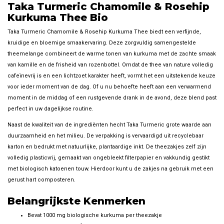
Taka Turmeric Chamomile & Rosehip
Kurkuma Thee Bio
Taka Turmeric Chamomile & Rosehip Kurkuma Thee biedt een verfijnde,
kruidige en bloemige smaakervaring. Deze zorgvuldig samengestelde
theemelange combineert de warme tonen van kurkuma met de zachte smaak
van kamille en de frisheid van rozenbottel. Omdat de thee van nature volledig
cafeïnevrij is en een lichtzoet karakter heeft, vormt het een uitstekende keuze
voor ieder moment van de dag. Of u nu behoefte heeft aan een verwarmend
moment in de middag of een rustgevende drank in de avond, deze blend past
perfect in uw dagelijkse routine.
Naast de kwaliteit van de ingrediënten hecht Taka Turmeric grote waarde aan
duurzaamheid en het milieu. De verpakking is vervaardigd uit recyclebaar
karton en bedrukt met natuurlijke, plantaardige inkt. De theezakjes zelf zijn
volledig plasticvrij, gemaakt van ongebleekt filterpapier en vakkundig gestikt
met biologisch katoenen touw. Hierdoor kunt u de zakjes na gebruik met een
gerust hart composteren.
Belangrijkste Kenmerken
Bevat 1000 mg biologische kurkuma per theezakje