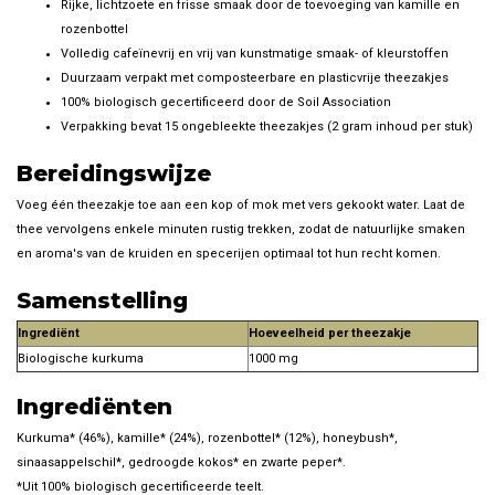
Rijke, lichtzoete en frisse smaak door de toevoeging van kamille en
rozenbottel
Volledig cafeïnevrij en vrij van kunstmatige smaak- of kleurstoffen
Duurzaam verpakt met composteerbare en plasticvrije theezakjes
100% biologisch gecertificeerd door de Soil Association
Verpakking bevat 15 ongebleekte theezakjes (2 gram inhoud per stuk)
Bereidingswijze
Voeg één theezakje toe aan een kop of mok met vers gekookt water. Laat de
thee vervolgens enkele minuten rustig trekken, zodat de natuurlijke smaken
en aroma's van de kruiden en specerijen optimaal tot hun recht komen.
Samenstelling
Ingrediënt
Hoeveelheid per theezakje
Biologische kurkuma
1000 mg
Ingrediënten
Kurkuma* (46%), kamille* (24%), rozenbottel* (12%), honeybush*,
sinaasappelschil*, gedroogde kokos* en zwarte peper*.
*Uit 100% biologisch gecertificeerde teelt.