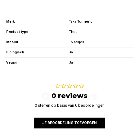
Merk
Taka Turmeric
Product type
Thee
Inhoud
15 zakjes
Biologisch
Ja
Vegan
Ja
0 reviews
0 reviews
0 sterren op basis van 0 beoordelingen
JE BEOORDELING TOEVOEGEN