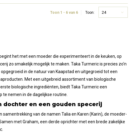
24
Toon 1 - 6 van 6
Toon:
begint het met een moeder die experimenteert in de keuken, op
rij zo smakelijk mogelijk te maken. Taka Turmeric is precies zo'n
 opgegroeid in de natuur van Kaapstad en uitgegroeid tot een
aproducten. Met een uitgebreid assortiment van biologische
erste biologische ingrediënten, biedt Taka Turmeric een
 te nemen in de dagelijkse routine.
 dochter en een gouden specerij
een samentrekking van de namen Talia en Karen (Karin), de moeder-
. Samen met Graham, een derde oprichter met een brede zakelijke
c.