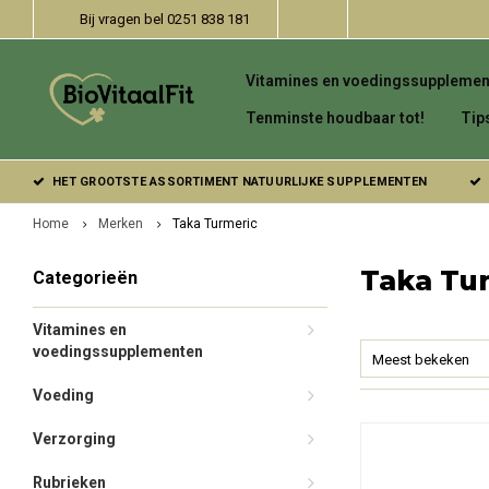
Bij vragen bel 0251 838 181
Vitamines en voedingssupplemen
Tenminste houdbaar tot!
Tip
HET GROOTSTE ASSORTIMENT NATUURLIJKE SUPPLEMENTEN
Home
Merken
Taka Turmeric
Taka Tu
Categorieën
Vitamines en
voedingssupplementen
Meest bekeken
Voeding
Verzorging
Rubrieken