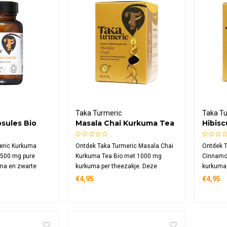
Taka Turmeric
Taka T
sules Bio
Masala Chai Kurkuma Tea
Hibis
Bio
Bio
eric Kurkuma
Ontdek Taka Turmeric Masala Chai
Ontdek T
 500 mg pure
Kurkuma Tea Bio met 1000 mg
Cinnamo
uma en zwarte
kurkuma per theezakje. Deze
kurkuma 
capsule. Deze
biologische chai combineert zwarte
cafeïnev
€4,95
€4,95
edingssupplement
Nam Lanh thee met Ceylon kaneel,
combinee
egetariërs en
kardemom, venkel en kokos in 15
warme Ce
jgbaar in 60 of
composteerbare zakjes, ook
exotisch
geschikt voor Golden Latte.
compost