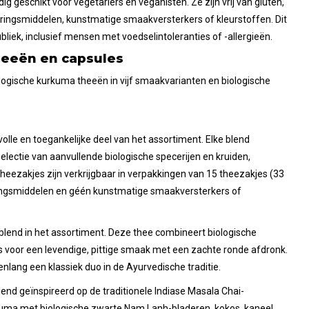
g geschikt voor vegetariërs en veganisten. Ze zijn vrij van gluten,
eringsmiddelen, kunstmatige smaakversterkers of kleurstoffen. Dit
liek, inclusief mensen met voedselintoleranties of -allergieën.
heeën en capsules
logische kurkuma theeën in vijf smaakvarianten en biologische
olle en toegankelijke deel van het assortiment. Elke blend
lectie van aanvullende biologische specerijen en kruiden,
theezakjes zijn verkrijgbaar in verpakkingen van 15 theezakjes (33
ingsmiddelen en géén kunstmatige smaakversterkers of
blend in het assortiment. Deze thee combineert biologische
 voor een levendige, pittige smaak met een zachte ronde afdronk.
lang een klassiek duo in de Ayurvedische traditie.
nd geïnspireerd op de traditionele Indiase Masala Chai-
kuma met biologische zwarte Nam Lanh-bladeren, kokos, kaneel,