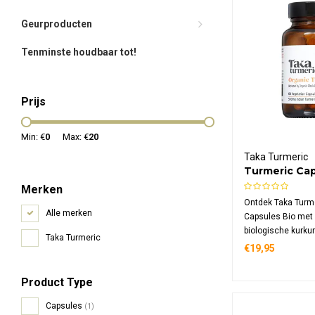
Geurproducten
Tenminste houdbaar tot!
Prijs
Min: €
0
Max: €
20
Taka Turmeric
Turmeric Cap
Merken
Ontdek Taka Turm
Alle merken
Capsules Bio met
biologische kurk
Taka Turmeric
peperextract per 
€19,95
hoogwaardige vo
is geschikt voor v
Product Type
veganisten, verkri
120 capsules.
Capsules
(1)