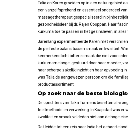
Talia en Karen groeiden op in een natuurgebied aa
een vanzelfsprekend en essentieel onderdeel van 
massagetherapeut gespecialiseerd in pijnbestrijd
gezondheidsleer bij dr. Rajen Cooppan. Haar fasci
kurkuma toe te passen in het gezinsleven, in alles
Jarenlang experimenteerde Karen met verschillen
de perfecte balans tussen smaak en kwaliteit. Wa
kenmerkend licht bittere smaak die niet voor ieder
kurkumamelange, gestuurd door haar moeder, vorm
haar scherpe zakelijk inzicht en haar opvoeding 
was Talia de aangewezen persoon om die familiepa
productassortiment.
Op zoek naar de beste biologi
De oprichters van Taka Turmeric beseften al vroeg
teeltmethode en verwerking. In Kaapstad was er 
kwaliteit en smaak voldeden niet aan de hoge eise
Dat leidde tot een reis naar India het geboortelan