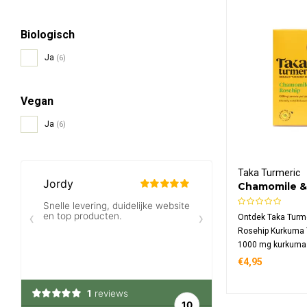
Biologisch
Ja
(6)
Vegan
Ja
(6)
Taka Turmeric
Chamomile &
Kurkuma The
Ontdek Taka Turm
Rosehip Kurkuma 
1000 mg kurkuma 
Deze cafeïnevrije
€4,95
combineert zacht
frisse rozenbotte
sinaasappelschil 