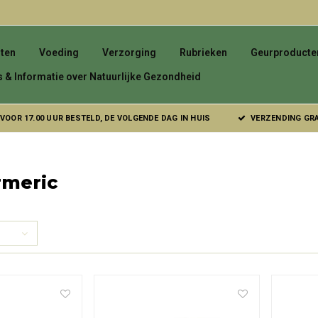
ten
Voeding
Verzorging
Rubrieken
Geurproducte
s & Informatie over Natuurlijke Gezondheid
VOOR 17.00 UUR BESTELD, DE VOLGENDE DAG IN HUIS
VERZENDING GRAT
rmeric