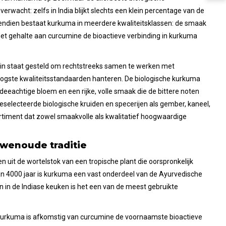
rwacht: zelfs in India blijkt slechts een klein percentage van de
ovendien bestaat kurkuma in meerdere kwaliteitsklassen: de smaak
en het gehalte aan curcumine de bioactieve verbinding in kurkuma
 in staat gesteld om rechtstreeks samen te werken met
 hoogste kwaliteitsstandaarden hanteren. De biologische kurkuma
deeachtige bloem en een rijke, volle smaak die de bittere noten
selecteerde biologische kruiden en specerijen als gember, kaneel,
sortiment dat zowel smaakvolle als kwalitatief hoogwaardige
wenoude traditie
uit de wortelstok van een tropische plant die oorspronkelijk
dan 4000 jaar is kurkuma een vast onderdeel van de Ayurvedische
n in de Indiase keuken is het een van de meest gebruikte
 kurkuma is afkomstig van curcumine de voornaamste bioactieve