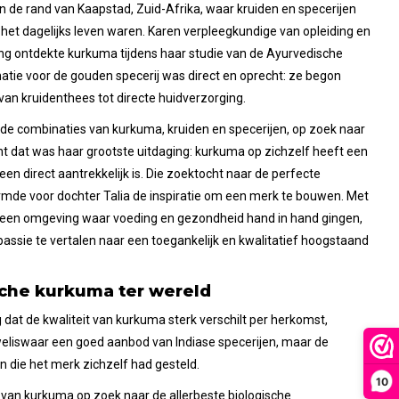
n de rand van Kaapstad, Zuid-Afrika, waar kruiden en specerijen
het dagelijks leven waren. Karen verpleegkundige van opleiding en
ing ontdekte kurkuma tijdens haar studie van de Ayurvedische
natie voor de gouden specerij was direct en oprecht: ze begon
 van kruidenthees tot directe huidverzorging.
de combinaties van kurkuma, kruiden en specerijen, op zoek naar
nt dat was haar grootste uitdaging: kurkuma op zichzelf heeft een
een direct aantrekkelijk is. Die zoektocht naar de perfecte
de voor dochter Talia de inspiratie om een merk te bouwen. Met
in een omgeving waar voeding en gezondheid hand in hand gingen,
ssie te vertalen naar een toegankelijk en kwalitatief hoogstaand
sche kurkuma ter wereld
 dat de kwaliteit van kurkuma sterk verschilt per herkomst,
weliswaar een goed aanbod van Indiase specerijen, maar de
n die het merk zichzelf had gesteld.
10
d van kurkuma op zoek naar de allerbeste biologische