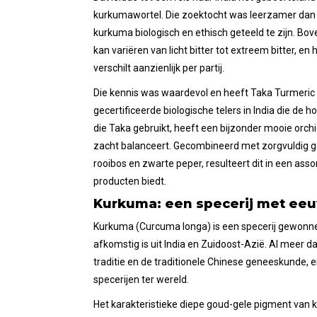
kurkumawortel. Die zoektocht was leerzamer dan ve
kurkuma biologisch en ethisch geteeld te zijn. B
kan variëren van licht bitter tot extreem bitter, 
verschilt aanzienlijk per partij.
Die kennis was waardevol en heeft Taka Turmeric
gecertificeerde biologische telers in India die de
die Taka gebruikt, heeft een bijzonder mooie orchi
zacht balanceert. Gecombineerd met zorgvuldig ge
rooibos en zwarte peper, resulteert dit in een as
producten biedt.
Kurkuma: een specerij met eeu
Kurkuma (Curcuma longa) is een specerij gewonnen 
afkomstig is uit India en Zuidoost-Azië. Al meer 
traditie en de traditionele Chinese geneeskunde, e
specerijen ter wereld.
Het karakteristieke diepe goud-gele pigment van