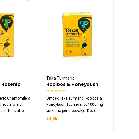
Taka Turmeric
 Rosehip
Rooibos & Honeybush
e Bio
Tea Bio
eric Chamomile &
Ontdek Taka Turmeric Rooibos &
Thee Bio met
Honeybush Tea Bio met 1000 mg
per theezakje.
kurkuma per theezakje. Deze
 biologische thee
cafeïnevrije biologische thee
€4,95
e kamille met
combineert Zuid-Afrikaanse rooibos
l, honeybush en
met natuurlijk zoete honeybush,
in 15
Ceylon kaneel en kokos in 15