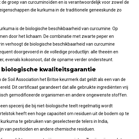
t de groep van curcuminoïden en is verantwoordelijk voor zowel de
e eigenschappen die kurkuma in de traditionele geneeskunde zo
kurkuma is de biologische beschikbaarheid van curcumine. Op
men door het lichaam. De combinatie met zwarte peper en
rin verhoogt de biologische beschikbaarheid van curcumine
quent doorgevoerd in de volledige productlijn: alle theeën en
r, evenals kokosnoot, dat de opname verder ondersteunt.
: biologische kwaliteitsgarantie
n de Soil Association het Britse keurmerk dat geldt als een van de
ereld. Dit certificaat garandeert dat alle gebruikte ingrediënten vrij
netisch gemodificeerde organismen en andere ongewenste stoffen.
een specerij die bij niet-biologische teelt regelmatig wordt
rtelstok heeft een hoge capaciteit om residuen uit de bodem op te
 kurkuma te gebruiken van geselecteerde telers in India,
zijn van pesticiden en andere chemische residuen.