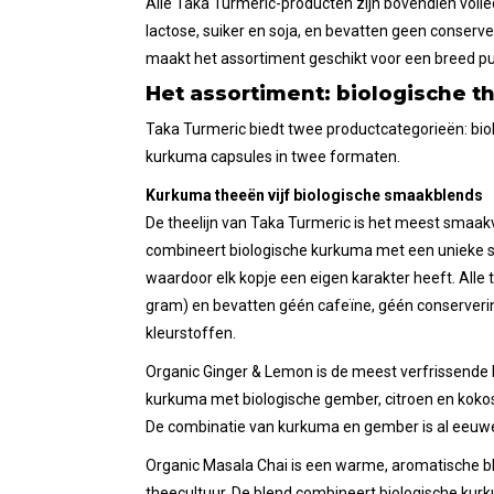
Alle Taka Turmeric-producten zijn bovendien volledi
lactose, suiker en soja, en bevatten geen conserv
maakt het assortiment geschikt voor een breed pub
Het assortiment: biologische t
Taka Turmeric biedt twee productcategorieën: bio
kurkuma capsules in twee formaten.
Kurkuma theeën vijf biologische smaakblends
De theelijn van Taka Turmeric is het meest smaakv
combineert biologische kurkuma met een unieke se
waardoor elk kopje een eigen karakter heeft. Alle 
gram) en bevatten géén cafeïne, géén conserver
kleurstoffen.
Organic Ginger & Lemon is de meest verfrissende 
kurkuma met biologische gember, citroen en kokos
De combinatie van kurkuma en gember is al eeuwen
Organic Masala Chai is een warme, aromatische ble
theecultuur. De blend combineert biologische kur