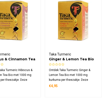
urmeric
Taka Turmeric
cus & Cinnamon Tea
Ginger & Lemon Tea Bio
aka Turmeric Hibiscus &
Ontdek Taka Turmeric Ginger &
n Tea Bio met 1000 mg
Lemon Tea Bio met 1000 mg
per theezakje. Deze
kurkuma per theezakje. Deze
rije biologische thee
cafeïnevrije biologische thee
€4,95
rt fruitige hibiscus met
combineert pittige gember met
ylon kaneel, kokos en
frisse citroenschil, rozenbottel,
e specerijen in 15
kokos en fenegriek in 15
eerbare zakjes.
composteerbare zakjes.