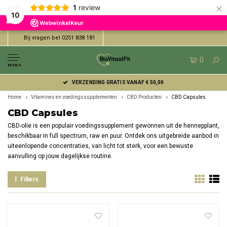
×
1
review
10
Bij vragen bel 0251 838 181
0
MENU
EENVOUDIG ONLINE BETALEN MET IDEAL | WERO
Home
Vitamines en voedingssupplementen
CBD Producten
CBD Capsules
CBD Capsules
CBD-olie is een populair voedingssupplement gewonnen uit de hennepplant,
beschikbaar in full spectrum, raw en puur. Ontdek ons uitgebreide aanbod in
uiteenlopende concentraties, van licht tot sterk, voor een bewuste
aanvulling op jouw dagelijkse routine.
Filters