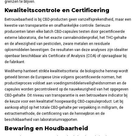
grenzen te blijven.
Kwaliteitscontrole en Certificering
Betrouwbaarheid is bij CBD-producten geen vanzelfsprekendheid, maar een
kwestie van transparantie en onafhankelijke controle. Serieuze
producenten laten elke batch CBD-capsules testen door gecertificeerde
externe laboratoria, die het exacte cannabinoïdenprofiel, het THC-gehalte
en de afwezigheid van pesticiden, zware metalen en residuele
oplosmiddelen bevestigen. De resultaten van deze analyses zijn idealiter
openbaar beschikbaar als Certificate of Analysis (COA) of opvraagbaar bij
de fabrikant.
Wedihemp hanteert strikte kwaliteitscriteria: de biologische hennep wordt
geteeld binnen de Europese Unie volgens gecertificeerde normen, het
productieproces voldoet aan voedingsmiddelenveiligheidsnormen en de
capsules worden gecontroleerd op de nauwkeurigheid van het opgegeven
CBD-gehalte. Dit niveau van transparantie is een betrouwbare indicator bij
de keuze voor een kwalitatief hoogwaardig CBD-capsuleproduct. Let bij
aankoop altijd op het totale CBD-gehalte per verpakking in milligram, de
extractiemethode, de certificering van de hennepbron en de
beschikbaarheid van laboratoriumrapporten.
Bewaring en Houdbaarheid