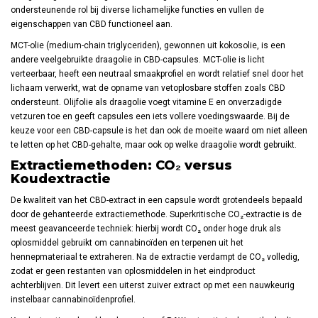
ondersteunende rol bij diverse lichamelijke functies en vullen de
eigenschappen van CBD functioneel aan.
MCT-olie (medium-chain triglyceriden), gewonnen uit kokosolie, is een
andere veelgebruikte draagolie in CBD-capsules. MCT-olie is licht
verteerbaar, heeft een neutraal smaakprofiel en wordt relatief snel door het
lichaam verwerkt, wat de opname van vetoplosbare stoffen zoals CBD
ondersteunt. Olijfolie als draagolie voegt vitamine E en onverzadigde
vetzuren toe en geeft capsules een iets vollere voedingswaarde. Bij de
keuze voor een CBD-capsule is het dan ook de moeite waard om niet alleen
te letten op het CBD-gehalte, maar ook op welke draagolie wordt gebruikt.
Extractiemethoden: CO₂ versus
Koudextractie
De kwaliteit van het CBD-extract in een capsule wordt grotendeels bepaald
door de gehanteerde extractiemethode. Superkritische CO₂-extractie is de
meest geavanceerde techniek: hierbij wordt CO₂ onder hoge druk als
oplosmiddel gebruikt om cannabinoïden en terpenen uit het
hennepmateriaal te extraheren. Na de extractie verdampt de CO₂ volledig,
zodat er geen restanten van oplosmiddelen in het eindproduct
achterblijven. Dit levert een uiterst zuiver extract op met een nauwkeurig
instelbaar cannabinoïdenprofiel.