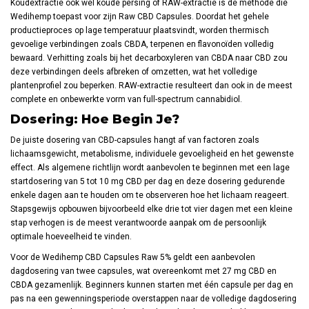
Koudextractie ook wel koude persing of RAW-extractie is de methode die
Wedihemp toepast voor zijn Raw CBD Capsules. Doordat het gehele
productieproces op lage temperatuur plaatsvindt, worden thermisch
gevoelige verbindingen zoals CBDA, terpenen en flavonoïden volledig
bewaard. Verhitting zoals bij het decarboxyleren van CBDA naar CBD zou
deze verbindingen deels afbreken of omzetten, wat het volledige
plantenprofiel zou beperken. RAW-extractie resulteert dan ook in de meest
complete en onbewerkte vorm van full-spectrum cannabidiol.
Dosering: Hoe Begin Je?
De juiste dosering van CBD-capsules hangt af van factoren zoals
lichaamsgewicht, metabolisme, individuele gevoeligheid en het gewenste
effect. Als algemene richtlijn wordt aanbevolen te beginnen met een lage
startdosering van 5 tot 10 mg CBD per dag en deze dosering gedurende
enkele dagen aan te houden om te observeren hoe het lichaam reageert.
Stapsgewijs opbouwen bijvoorbeeld elke drie tot vier dagen met een kleine
stap verhogen is de meest verantwoorde aanpak om de persoonlijk
optimale hoeveelheid te vinden.
Voor de Wedihemp CBD Capsules Raw 5% geldt een aanbevolen
dagdosering van twee capsules, wat overeenkomt met 27 mg CBD en
CBDA gezamenlijk. Beginners kunnen starten met één capsule per dag en
pas na een gewenningsperiode overstappen naar de volledige dagdosering