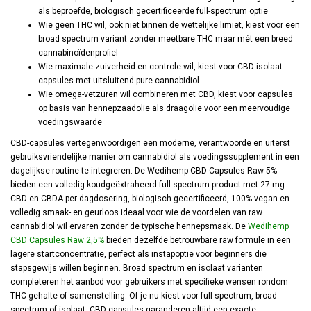
als beproefde, biologisch gecertificeerde full-spectrum optie
Wie geen THC wil, ook niet binnen de wettelijke limiet, kiest voor een
broad spectrum variant zonder meetbare THC maar mét een breed
cannabinoïdenprofiel
Wie maximale zuiverheid en controle wil, kiest voor CBD isolaat
capsules met uitsluitend pure cannabidiol
Wie omega-vetzuren wil combineren met CBD, kiest voor capsules
op basis van hennepzaadolie als draagolie voor een meervoudige
voedingswaarde
CBD-capsules vertegenwoordigen een moderne, verantwoorde en uiterst
gebruiksvriendelijke manier om cannabidiol als voedingssupplement in een
dagelijkse routine te integreren. De Wedihemp CBD Capsules Raw 5%
bieden een volledig koudgeëxtraheerd full-spectrum product met 27 mg
CBD en CBDA per dagdosering, biologisch gecertificeerd, 100% vegan en
volledig smaak- en geurloos ideaal voor wie de voordelen van raw
cannabidiol wil ervaren zonder de typische hennepsmaak. De
Wedihemp
CBD Capsules Raw 2,5%
bieden dezelfde betrouwbare raw formule in een
lagere startconcentratie, perfect als instapoptie voor beginners die
stapsgewijs willen beginnen. Broad spectrum en isolaat varianten
completeren het aanbod voor gebruikers met specifieke wensen rondom
THC-gehalte of samenstelling. Of je nu kiest voor full spectrum, broad
spectrum of isolaat: CBD-capsules garanderen altijd een exacte,