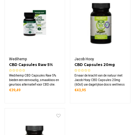
Wedihemp
Jacob Hooy
CBD Capsules Raw 5%
CBD Capsules 20mg
(60st)
(60st)
Wedihemp CBD Capsules Raw 5%
Ervaar de kracht van de natuur met
bieden een eenvoudig, smaakloos en
Jacob Hooy CBD Capsules 20mg
geurloos alternatief voor CBD olie.
(60st) uw dagelijkse dosis wellness
Deze full-spectrum capsules zijn
in een handige capsule.
€39,49
€43,95
gevuld met een hoogwaardig
onbewerkt extract en bevatten precies
27 mg CBD per stuk (te vergelijken
met een 5% olie).