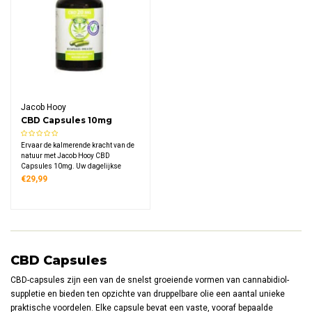
Jacob Hooy
CBD Capsules 10mg
(60st)
Ervaar de kalmerende kracht van de
natuur met Jacob Hooy CBD
Capsules 10mg. Uw dagelijkse
dosis welzijn in een handige
€29,99
capsule.
CBD Capsules
CBD-capsules zijn een van de snelst groeiende vormen van cannabidiol-
suppletie en bieden ten opzichte van druppelbare olie een aantal unieke
praktische voordelen. Elke capsule bevat een vaste, vooraf bepaalde