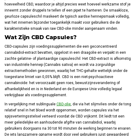
hoeveelheid CBD, waardoor je altijd precies weet hoeveel werkzame stof je
inneemt zonder druppels te tellen of een pipet te hanteren. De smaakloze,
geurloze capsuleschil maskeert de typisch aardse hennepsmaak volledig,
wat het innemen bijzonder toegankelijk maakt voor gebruikers die de
karakteristieke smaak van raw CBD-olie minder aangenaam vinden.
Wat Zijn CBD Capsules?
CBD-capsules zijn voedingssupplementen die een geconcentreerd
cannabidiol-extract bevatten, opgelost in een draagolie en verpakt in een
zachte gelatine- of plantaardige capsuleschil. Het CBD-extract is afkomstig
van industriële hennep (Cannabis sativa) en wordt via zorgvuldige
extractiemethoden gewonnen, waarbij het THC-gehalte wettelijk onder de
toegestane limiet van 0,05% blijft. CBD is een niet-psychoactieve
cannabinoïde: het veroorzaakt geen roes, bewustzijnsverandering of
afhankelijkheid en is in Nederland en de Europese Unie volledig legaal
verkrijgbaar als voedingssupplement.
In vergelijking met sublinguale
CBD-olie
, die via het slijmvlies onder de tong
relatief snel in het bloed wordt opgenomen, worden capsules via het
spijsverteringsstelsel verteerd voordat de CBD vrijkomt. Dit leidt tot een
meer geleidelijke en aanhoudende afgifte van cannabidiol, waarbij
gebruikers doorgaans na 30 tot 90 minuten de werking beginnen te ervaren.
De iets langzamere opname wordt door veel gebruikers juist gewaardeerd