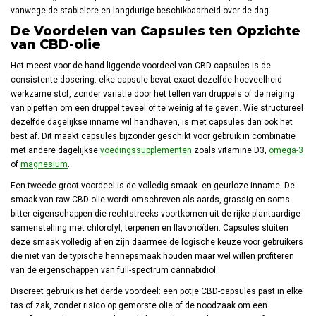
vanwege de stabielere en langdurige beschikbaarheid over de dag.
De Voordelen van Capsules ten Opzichte
van CBD-olie
Het meest voor de hand liggende voordeel van CBD-capsules is de
consistente dosering: elke capsule bevat exact dezelfde hoeveelheid
werkzame stof, zonder variatie door het tellen van druppels of de neiging
van pipetten om een druppel teveel of te weinig af te geven. Wie structureel
dezelfde dagelijkse inname wil handhaven, is met capsules dan ook het
best af. Dit maakt capsules bijzonder geschikt voor gebruik in combinatie
met andere dagelijkse
voedingssupplementen
zoals vitamine D3,
omega-3
of
magnesium
.
Een tweede groot voordeel is de volledig smaak- en geurloze inname. De
smaak van raw CBD-olie wordt omschreven als aards, grassig en soms
bitter eigenschappen die rechtstreeks voortkomen uit de rijke plantaardige
samenstelling met chlorofyl, terpenen en flavonoïden. Capsules sluiten
deze smaak volledig af en zijn daarmee de logische keuze voor gebruikers
die niet van de typische hennepsmaak houden maar wel willen profiteren
van de eigenschappen van full-spectrum cannabidiol.
Discreet gebruik is het derde voordeel: een potje CBD-capsules past in elke
tas of zak, zonder risico op gemorste olie of de noodzaak om een