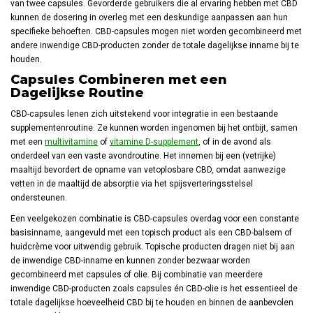
van twee capsules. Gevorderde gebruikers die al ervaring hebben met CBD
kunnen de dosering in overleg met een deskundige aanpassen aan hun
specifieke behoeften. CBD-capsules mogen niet worden gecombineerd met
andere inwendige CBD-producten zonder de totale dagelijkse inname bij te
houden.
Capsules Combineren met een
Dagelijkse Routine
CBD-capsules lenen zich uitstekend voor integratie in een bestaande
supplementenroutine. Ze kunnen worden ingenomen bij het ontbijt, samen
met een
multivitamine
of
vitamine D-supplement
, of in de avond als
onderdeel van een vaste avondroutine. Het innemen bij een (vetrijke)
maaltijd bevordert de opname van vetoplosbare CBD, omdat aanwezige
vetten in de maaltijd de absorptie via het spijsverteringsstelsel
ondersteunen.
Een veelgekozen combinatie is CBD-capsules overdag voor een constante
basisinname, aangevuld met een topisch product als een CBD-balsem of
huidcrème voor uitwendig gebruik. Topische producten dragen niet bij aan
de inwendige CBD-inname en kunnen zonder bezwaar worden
gecombineerd met capsules of olie. Bij combinatie van meerdere
inwendige CBD-producten zoals capsules én CBD-olie is het essentieel de
totale dagelijkse hoeveelheid CBD bij te houden en binnen de aanbevolen