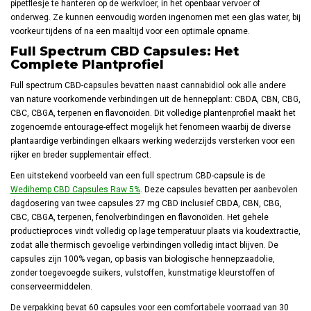
pipetflesje te hanteren op de werkvloer, in het openbaar vervoer of
onderweg. Ze kunnen eenvoudig worden ingenomen met een glas water, bij
voorkeur tijdens of na een maaltijd voor een optimale opname.
Full Spectrum CBD Capsules: Het
Complete Plantprofiel
Full spectrum CBD-capsules bevatten naast cannabidiol ook alle andere
van nature voorkomende verbindingen uit de hennepplant: CBDA, CBN, CBG,
CBC, CBGA, terpenen en flavonoïden. Dit volledige plantenprofiel maakt het
zogenoemde entourage-effect mogelijk het fenomeen waarbij de diverse
plantaardige verbindingen elkaars werking wederzijds versterken voor een
rijker en breder supplementair effect.
Een uitstekend voorbeeld van een full spectrum CBD-capsule is de
Wedihemp CBD Capsules Raw 5%
. Deze capsules bevatten per aanbevolen
dagdosering van twee capsules 27 mg CBD inclusief CBDA, CBN, CBG,
CBC, CBGA, terpenen, fenolverbindingen en flavonoïden. Het gehele
productieproces vindt volledig op lage temperatuur plaats via koudextractie,
zodat alle thermisch gevoelige verbindingen volledig intact blijven. De
capsules zijn 100% vegan, op basis van biologische hennepzaadolie,
zonder toegevoegde suikers, vulstoffen, kunstmatige kleurstoffen of
conserveermiddelen.
De verpakking bevat 60 capsules voor een comfortabele voorraad van 30