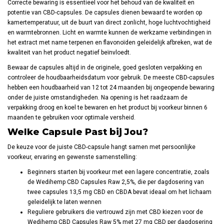
Correcte bewaring is essentieel voor het behoud van de kwaliteit en
potentie van CBD-capsules. De capsules dienen bewaard te worden op
kamertemperatuur, uit de buurt van direct zonlicht, hoge luchtvochtigheid
en warmtebronnen. Licht en warmte kunnen de werkzame verbindingen in
het extract met name terpenen en flavonoïden geleidelijk afbreken, wat de
kwaliteit van het product negatief beïnvloedt.
Bewaar de capsules altijd in de originele, goed gesloten verpakking en
controleer de houdbaarheidsdatum voor gebruik. De meeste CBD-capsules
hebben een houdbaarheid van 12 tot 24 maanden bij ongeopende bewaring
onder de juiste omstandigheden. Na opening is het raadzaam de
verpakking droog en koel te bewaren en het product bij voorkeur binnen 6
maanden te gebruiken voor optimale versheid.
Welke Capsule Past bij Jou?
De keuze voor de juiste CBD-capsule hangt samen met persoonlijke
voorkeur, ervaring en gewenste samenstelling:
Beginners starten bij voorkeur met een lagere concentratie, zoals
de Wedihemp CBD Capsules Raw 2,5%, die per dagdosering van
twee capsules 13,5 mg CBD en CBDA bevat ideaal om het lichaam
geleidelijk te laten wennen
Reguliere gebruikers die vertrouwd zijn met CBD kiezen voor de
Wedihemp CBD Capsules Raw 5% met 27 mg CBD per dagdosering