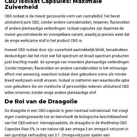
CBD Isolaat Capsules: Maximale
Zuiverheid
CBD isolaat is de meest gezuiverde vorm van cannabidiol: het bevat
uitsluitend pure CBD, zonder andere cannabinoïden, terpenen, flavonoïden
of andere plantaardige verbindingen. Isolaat-capsules zijn daarmee de
meest gecontroleerde en voorspelbare variant, waarbij je precies weet dat
de enige werkzame stof in het product CBD is.
Hoewel CBD isolaat door zijn zuiverheid aantrekkelijk klinkt, benadrukken
deskundigen dat het mist wat full spectrum en broad spectrum producten
juist krachtig maakt: de synergie van meerdere plantaardige verbindingen.
Zonder terpenen, flavonoïden en andere cannabinoïden is het entourage-
effect niet aanwezig, waardoor isolaat door gebruikers soms als minder
breed werkzaam wordt ervaren. Isolaat is niettemin een waardevolle optie
voor gebruikers die om medische of persoonlijke redenen uitsluitend CBD
willen innemen zonder enige andere plantaardige stof.
De Rol van de Draagolie
De draagolie in een CBD-capsule is geen neutraal vulmateriaal: het voegt
eigen voedingswaarde toe en beïnvloedt de biologische beschikbaarheid
van het CBD-extract. Hennepzaadolie, de draagolie in de Wedihemp CBD
Capsules Raw 5%, is van nature rijk aan omega-3 en omega-6 vetzuren in
een gunstige verhouding van 3:1. Omega-vetzuren spelen een