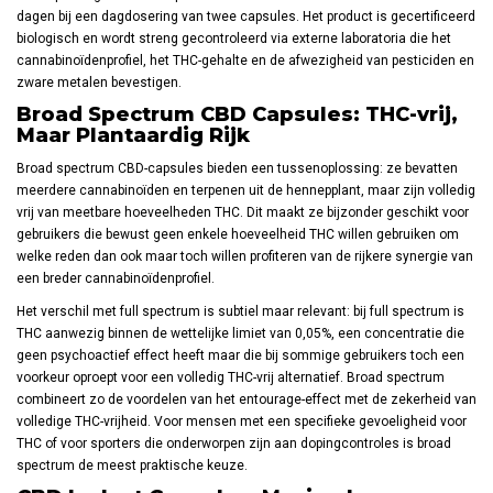
dagen bij een dagdosering van twee capsules. Het product is gecertificeerd
biologisch en wordt streng gecontroleerd via externe laboratoria die het
cannabinoïdenprofiel, het THC-gehalte en de afwezigheid van pesticiden en
zware metalen bevestigen.
Broad Spectrum CBD Capsules: THC-vrij,
Maar Plantaardig Rijk
Broad spectrum CBD-capsules bieden een tussenoplossing: ze bevatten
meerdere cannabinoïden en terpenen uit de hennepplant, maar zijn volledig
vrij van meetbare hoeveelheden THC. Dit maakt ze bijzonder geschikt voor
gebruikers die bewust geen enkele hoeveelheid THC willen gebruiken om
welke reden dan ook maar toch willen profiteren van de rijkere synergie van
een breder cannabinoïdenprofiel.
Het verschil met full spectrum is subtiel maar relevant: bij full spectrum is
THC aanwezig binnen de wettelijke limiet van 0,05%, een concentratie die
geen psychoactief effect heeft maar die bij sommige gebruikers toch een
voorkeur oproept voor een volledig THC-vrij alternatief. Broad spectrum
combineert zo de voordelen van het entourage-effect met de zekerheid van
volledige THC-vrijheid. Voor mensen met een specifieke gevoeligheid voor
THC of voor sporters die onderworpen zijn aan dopingcontroles is broad
spectrum de meest praktische keuze.