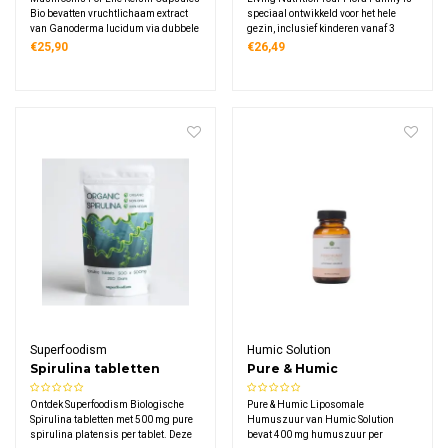
Baobab Banaan Bio
Bio bevatten vruchtlichaam extract
speciaal ontwikkeld voor het hele
van Ganoderma lucidum via dubbele
gezin, inclusief kinderen vanaf 3
extractie. Dit biologische supplement
jaar. Deze formule combineert
€25,90
€26,49
levert 800 mg reishi extract per
natuurlijk zoete banaan en baobab
dagdosering, gekweekt op duanhout.
met meer dan 100
Rijk aan triterpenen, vegan,
microbenstammen uit Kefi-soya™
glutenvrij.
gefermenteerde gekiemde sojabonen.
Superfoodism
Humic Solution
Spirulina tabletten
Pure & Humic
500mg Bio
Liposomale Humuszuur
Ontdek Superfoodism Biologische
Pure & Humic Liposomale
Spirulina tabletten met 500 mg pure
Humuszuur van Humic Solution
spirulina platensis per tablet. Deze
bevat 400 mg humuszuur per