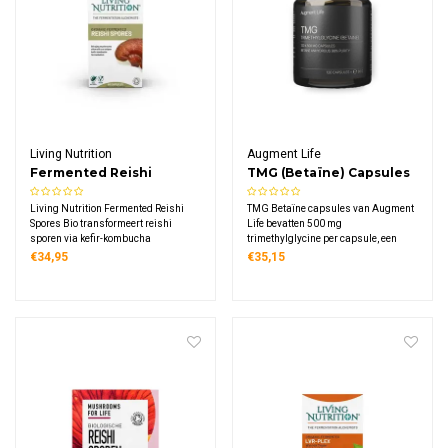
Living Nutrition
Augment Life
Fermented Reishi
TMG (Betaïne) Capsules
Spores Bio
Living Nutrition Fermented Reishi
TMG Betaïne capsules van Augment
Spores Bio transformeert reishi
Life bevatten 500 mg
sporen via kefir-kombucha
trimethylglycine per capsule, een
fermentatie. Dit biologische
natuurlijke verbinding die in het
€34,95
€35,15
supplement bevat 600 mg
lichaam voorkomt en is afgeleid van
gefermenteerde sporen per
het aminozuur glycine. Deze vegan
dagdosering, rijk aan enzymen met
capsules combineren puurheid met
verhoogde bio-beschikbaarheid.
duurzaamheid.