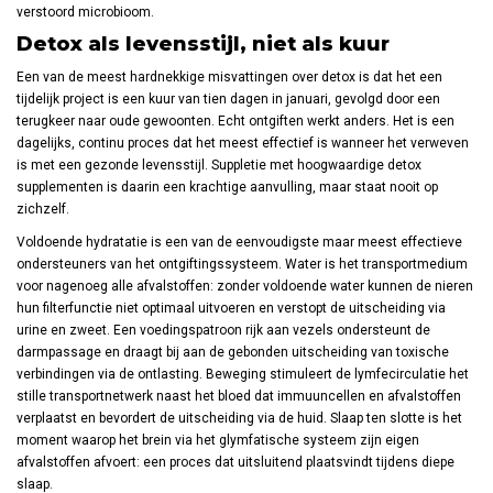
verstoord microbioom.
Detox als levensstijl, niet als kuur
Een van de meest hardnekkige misvattingen over detox is dat het een
tijdelijk project is een kuur van tien dagen in januari, gevolgd door een
terugkeer naar oude gewoonten. Echt ontgiften werkt anders. Het is een
dagelijks, continu proces dat het meest effectief is wanneer het verweven
is met een gezonde levensstijl. Suppletie met hoogwaardige detox
supplementen is daarin een krachtige aanvulling, maar staat nooit op
zichzelf.
Voldoende hydratatie is een van de eenvoudigste maar meest effectieve
ondersteuners van het ontgiftingssysteem. Water is het transportmedium
voor nagenoeg alle afvalstoffen: zonder voldoende water kunnen de nieren
hun filterfunctie niet optimaal uitvoeren en verstopt de uitscheiding via
urine en zweet. Een voedingspatroon rijk aan vezels ondersteunt de
darmpassage en draagt bij aan de gebonden uitscheiding van toxische
verbindingen via de ontlasting. Beweging stimuleert de lymfecirculatie het
stille transportnetwerk naast het bloed dat immuuncellen en afvalstoffen
verplaatst en bevordert de uitscheiding via de huid. Slaap ten slotte is het
moment waarop het brein via het glymfatische systeem zijn eigen
afvalstoffen afvoert: een proces dat uitsluitend plaatsvindt tijdens diepe
slaap.