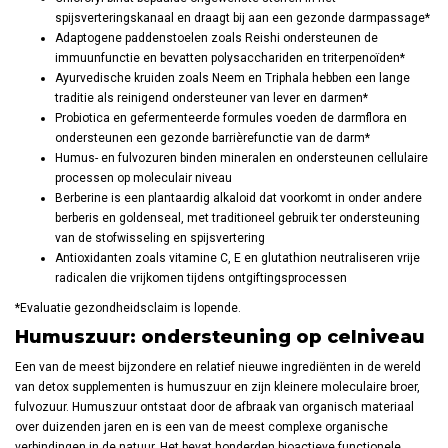
spijsverteringskanaal en draagt bij aan een gezonde darmpassage*
Adaptogene paddenstoelen zoals Reishi ondersteunen de
immuunfunctie en bevatten polysacchariden en triterpenoïden*
Ayurvedische kruiden zoals Neem en Triphala hebben een lange
traditie als reinigend ondersteuner van lever en darmen*
Probiotica en gefermenteerde formules voeden de darmflora en
ondersteunen een gezonde barrièrefunctie van de darm*
Humus- en fulvozuren binden mineralen en ondersteunen cellulaire
processen op moleculair niveau
Berberine is een plantaardig alkaloid dat voorkomt in onder andere
berberis en goldenseal, met traditioneel gebruik ter ondersteuning
van de stofwisseling en spijsvertering
Antioxidanten zoals vitamine C, E en glutathion neutraliseren vrije
radicalen die vrijkomen tijdens ontgiftingsprocessen
*Evaluatie gezondheidsclaim is lopende.
Humuszuur: ondersteuning op celniveau
Een van de meest bijzondere en relatief nieuwe ingrediënten in de wereld
van detox supplementen is humuszuur en zijn kleinere moleculaire broer,
fulvozuur. Humuszuur ontstaat door de afbraak van organisch materiaal
over duizenden jaren en is een van de meest complexe organische
verbindingen in de natuur. Het bevat honderden bioactieve functionele