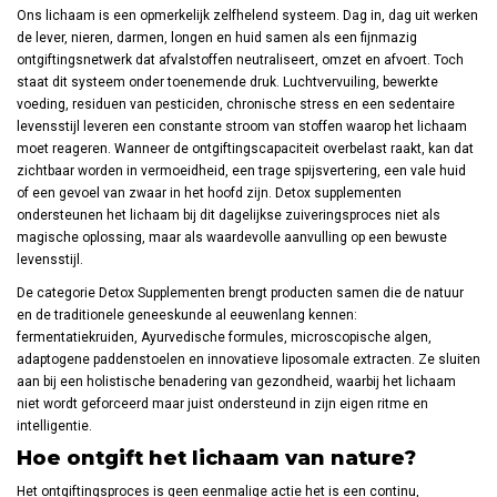
Ons lichaam is een opmerkelijk zelfhelend systeem. Dag in, dag uit werken
de lever, nieren, darmen, longen en huid samen als een fijnmazig
ontgiftingsnetwerk dat afvalstoffen neutraliseert, omzet en afvoert. Toch
staat dit systeem onder toenemende druk. Luchtvervuiling, bewerkte
voeding, residuen van pesticiden, chronische stress en een sedentaire
levensstijl leveren een constante stroom van stoffen waarop het lichaam
moet reageren. Wanneer de ontgiftingscapaciteit overbelast raakt, kan dat
zichtbaar worden in vermoeidheid, een trage spijsvertering, een vale huid
of een gevoel van zwaar in het hoofd zijn. Detox supplementen
ondersteunen het lichaam bij dit dagelijkse zuiveringsproces niet als
magische oplossing, maar als waardevolle aanvulling op een bewuste
levensstijl.
De categorie Detox Supplementen brengt producten samen die de natuur
en de traditionele geneeskunde al eeuwenlang kennen:
fermentatiekruiden, Ayurvedische formules, microscopische algen,
adaptogene paddenstoelen en innovatieve liposomale extracten. Ze sluiten
aan bij een holistische benadering van gezondheid, waarbij het lichaam
niet wordt geforceerd maar juist ondersteund in zijn eigen ritme en
intelligentie.
Hoe ontgift het lichaam van nature?
Het ontgiftingsproces is geen eenmalige actie het is een continu,