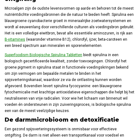
Microalgen zijn de oudste levensvormen op aarde en behoren tot de meest
nutriëntdichte voedingsbronnen die de natuur te bieden heeft. Spirulina een
blauwgroene cyanobacterie groeit in mineraalrijke zoetwatersystemen en
wordt al eeuwenlang door verschillende culturen als voedingsbron gebruikt.
Het is een volledige eiwitbron, bevat alle essentiële aminozuren, is rijk aan
B-vitamines
(waaronder vitamine B12), chlorofyl, ijzer, beta-caroteen en
een breed spectrum aan mineralen en sporenelementen.
Superfoodism Biologische Spirulina Tabletten
biedt spirulina in een
biologisch gecertificeerde kwaliteit, zonder toevoegingen. Chlorofyl het
groene pigment in spirulina staat in functionele voedingskringen bekend
om zijn vermogen om bepaalde metalen te binden in het
spijsverteringskanaal, waardoor ze via de ontlasting kunnen worden
afgevoerd. Bovendien levert spirulina fycocyanine: een blauwgroene
fytochemicalie met krachtige antioxidatieve eigenschappen die helpt bij het
neutraliseren van vrije radicalen. Voor wie het lichaam van binnenuit wil
voeden én ondersteunen in zijn zuiveringsproces, is biologische spirulina
een van de meest veelzijdige keuzes.
De darmmicrobioom en detoxificatie
Een gezond spijsverteringssysteem is onmisbaar voor effectieve
ontgifting. De darm is niet alleen een transportkanaal voor voedsel en