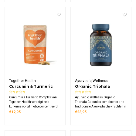
microbenstammen uit Kefi-soya™
gefermenteerde gekiemde sojabonen.
gefermenteerde gekiemde sojabonen.
Together Health
Ayurvediq Wellness
Curcumin & Turmeric
Organic Triphala
Complex
Capsules
Curcumin & Turmeric Complex van
Ayurvediq Wellness Organic
Together Health verenigt hele
Triphala Capsules combineren drie
kurkumawortel met geconcentreerd
traditionele Ayurvedische vruchten in
curcumine-extract (95%) en zwarte
één biologisch supplement. Elke
€12,95
€23,95
peperextract.
capsule bevat 500 mg triphala-mix
van amla, bibhitaki en haritaki,
gecertificeerd biologisch.