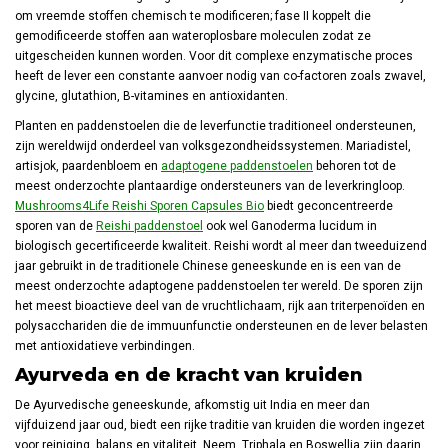
om vreemde stoffen chemisch te modificeren; fase II koppelt die
gemodificeerde stoffen aan wateroplosbare moleculen zodat ze
uitgescheiden kunnen worden. Voor dit complexe enzymatische proces
heeft de lever een constante aanvoer nodig van co-factoren zoals zwavel,
glycine, glutathion, B-vitamines en antioxidanten.
Planten en paddenstoelen die de leverfunctie traditioneel ondersteunen,
zijn wereldwijd onderdeel van volksgezondheidssystemen. Mariadistel,
artisjok, paardenbloem en
adaptogene paddenstoelen
behoren tot de
meest onderzochte plantaardige ondersteuners van de leverkringloop.
Mushrooms4Life Reishi Sporen Capsules Bio
biedt geconcentreerde
sporen van de
Reishi paddenstoel
ook wel Ganoderma lucidum in
biologisch gecertificeerde kwaliteit. Reishi wordt al meer dan tweeduizend
jaar gebruikt in de traditionele Chinese geneeskunde en is een van de
meest onderzochte adaptogene paddenstoelen ter wereld. De sporen zijn
het meest bioactieve deel van de vruchtlichaam, rijk aan triterpenoïden en
polysacchariden die de immuunfunctie ondersteunen en de lever belasten
met antioxidatieve verbindingen.
Ayurveda en de kracht van kruiden
De Ayurvedische geneeskunde, afkomstig uit India en meer dan
vijfduizend jaar oud, biedt een rijke traditie van kruiden die worden ingezet
voor reiniging, balans en vitaliteit. Neem, Triphala en Boswellia zijn daarin