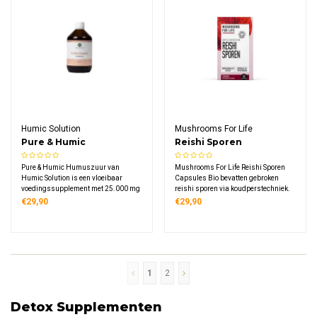
Humic Solution
Mushrooms For Life
Pure & Humic
Reishi Sporen
Humuszuur
Paddenstoelen
Pure & Humic Humuszuur van
Mushrooms For Life Reishi Sporen
Capsules Bio
Humic Solution is een vloeibaar
Capsules Bio bevatten gebroken
voedingssupplement met 25.000 mg
reishi sporen via koudperstechniek.
humuszuur per fles. Deze
Dit biologische supplement levert
€29,90
€29,90
natuurlijke formule bevat minimaal
800 mg reishi sporen per
52% humuszuur en 12% fulvinezuur,
dagdosering, rijk aan triterpenen en
opgelost in zuiver bronwater.
polysacchariden. Vegan, glutenvrij,
in glazen potje.
1
2
Detox Supplementen