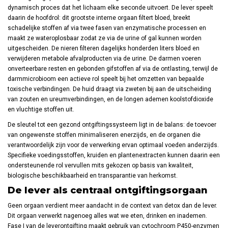
dynamisch proces dat het lichaam elke seconde uitvoert. De lever speelt
daarin de hoofdrol: dit grootste interne orgaan filtert bloed, breekt
schadelijke stoffen af via twee fasen van enzymatische processen en
maakt ze wateroplosbaar zodat ze via de urine of gal kunnen worden
uitgescheiden. De nieren filteren dagelijks honderden liters bloed en
verwijderen metabole afvalproducten via de urine. De darmen voeren
onverteerbare resten en gebonden gifstoffen af via de ontlasting, terwijl de
darmmicrobioom een actieve rol speelt bij het omzetten van bepaalde
toxische verbindingen. De huid draagt via zweten bij aan de uitscheiding
van zouten en ureumverbindingen, en de longen ademen koolstofdioxide
en vluchtige stoffen uit.
De sleutel tot een gezond ontgiftingssysteem ligt in de balans: de toevoer
van ongewenste stoffen minimaliseren enerzijds, en de organen die
verantwoordelijk zijn voor de verwerking ervan optimaal voeden anderzijds.
Specifieke voedingsstoffen, kruiden en plantenextracten kunnen daarin een
ondersteunende rol vervullen mits gekozen op basis van kwaliteit,
biologische beschikbaarheid en transparantie van herkomst.
De lever als centraal ontgiftingsorgaan
Geen orgaan verdient meer aandacht in de context van detox dan de lever.
Dit orgaan verwerkt nagenoeg alles wat we eten, drinken en inademen.
Fase I van de leverontgifting maakt gebruik van cytochroom P450-enzymen