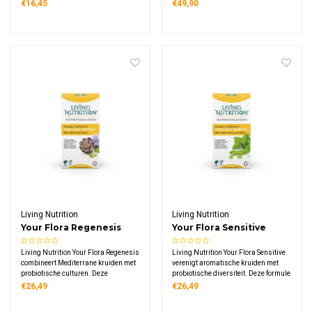
100% biologische microalg bevat
capsule, ingekapseld in liposomen
€16,45
€49,90
natuurlijke eiwitten, vitamines,
voor een optimale opname. Een
mineralen en antioxidanten, geschikt
natuurlijk supplement afkomstig uit
voor veganisten met 500 tabletten.
organisch materiaal, vegan en vrij
van gluten en zuivel.
Living Nutrition
Living Nutrition
Your Flora Regenesis
Your Flora Sensitive
Gefermenteerde
Gefermenteerde
Living Nutrition Your Flora Regenesis
Living Nutrition Your Flora Sensitive
Artisjok Cichorei Bio
Pepermunt
combineert Mediterrane kruiden met
verenigt aromatische kruiden met
Citroenmelisse Bio
probiotische culturen. Deze
probiotische diversiteit. Deze formule
biologische formule bevat
combineert pepermunt en
€26,49
€26,49
artisjokblad en cichorei wortel,
citroenmelisse met meer dan 100
aangevuld met meer dan 100
microbenstammen uit Kefi-soya™