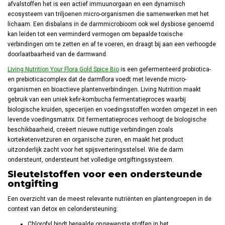
afvalstoffen het is een actief immuunorgaan en een dynamisch
ecosysteem van triljoenen micro-organismen die samenwerken met het
lichaam. Een disbalans in de darmmicrobioom ook wel dysbiose genoemd
kan leiden tot een verminderd vermogen om bepaalde toxische
verbindingen om te zetten en af te voeren, en draagt bij aan een verhoogde
doorlaatbaarheid van de darmwand.
Living Nutrition Your Flora Gold Spice Bio
is een gefermenteerd probiotica-
en prebioticacomplex dat de darmflora voedt met levende micro-
organismen en bioactieve plantenverbindingen. Living Nutrition maakt
gebruik van een uniek kefir-kombucha fermentatieproces waarbij
biologische kruiden, specerijen en voedingsstoffen worden omgezet in een
levende voedingsmatrix. Dit fermentatieproces verhoogt de biologische
beschikbaarheid, creëert nieuwe nuttige verbindingen zoals
korteketenvetzuren en organische zuren, en maakt het product
uitzonderlijk zacht voor het spijsverteringsstelsel. Wie de darm
ondersteunt, ondersteunt het volledige ontgiftingssysteem.
Sleutelstoffen voor een ondersteunde
ontgifting
Een overzicht van de meest relevante nutriënten en plantengroepen in de
context van detox en celondersteuning:
Chlorofyl bindt bepaalde ongewenste stoffen in het