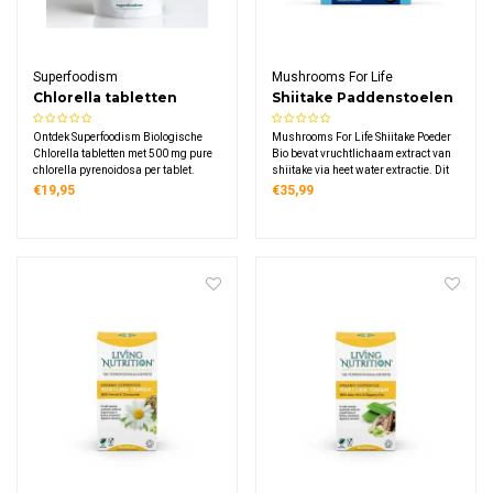
Superfoodism
Mushrooms For Life
Chlorella tabletten
Shiitake Paddenstoelen
500mg Bio
Poeder Bio
Ontdek Superfoodism Biologische
Mushrooms For Life Shiitake Poeder
Chlorella tabletten met 500 mg pure
Bio bevat vruchtlichaam extract van
chlorella pyrenoidosa per tablet.
shiitake via heet water extractie. Dit
Deze 100% biologische microalg
biologische supplement levert 1000
€19,95
€35,99
bevat de Chlorella Groei Factor
mg shiitake extract per gram, rijk aan
(CGF), natuurlijke eiwitten, chlorofyl
lentinan en bèta-glucanen. Vegan,
en voedingsstoffen, geschikt voor
glutenvrij.
veganisten.