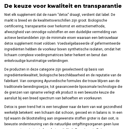
De keuze voor kwaliteit en transparantie
Niet elk supplement dat de naam "detox" draagt, verdient dat label. De
markt is breed en de kwaliteitsverschillen zijn groot. Biologische
certificering, transparantie over herkomst en extractiemethode,
afwezigheid van onnodige vulstoffen en een duidelijke vermelding van
actieve bestanddelen zijn de minimale eisen waaraan een betrouwbaar
detox supplement moet voldoen. Voedselgebaseerde of gefermenteerde
ingrediënten hebben de voorkeur boven synthetische isolaten, omdat het
lichaam complexe voedingsmatrices beter herkent en benut dan
enkelvoudige kunstmatige verbindingen.
De producten in deze categorie zijn geselecteerd op basis van
ingrediëntenkwaliteit, biologische beschikbaarheid en de reputatie van de
fabrikant. Van oorsprong Ayurvedische formules die trouw blijven aan de
traditionele bereidingswijze, tot geavanceerde liposomale technologie die
de grenzen van opname verlegt elk product is een bewuste keuze die
aansluit bij een breed spectrum van behoeften en voorkeuren.
Detox is geen trend het is een terugkeer naar de kern van wat gezondheid
werkelijk betekent: een lichaam dat schoon, gevoed en in balans is. In een
tijd waarin de blootstelling aan ongewenste stoffen groter is dan ooit, is
bewuste ondersteuning van de natuurlijke ontgiftingsorganen geen luxe