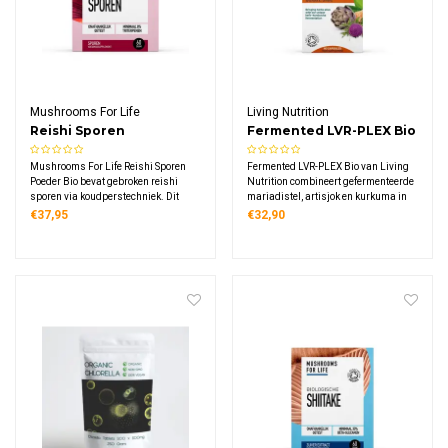
Mushrooms For Life
Living Nutrition
Reishi Sporen
Fermented LVR-PLEX Bio
Paddenstoelen Poeder
Mushrooms For Life Reishi Sporen
Fermented LVR-PLEX Bio van Living
Bio
Poeder Bio bevat gebroken reishi
Nutrition combineert gefermenteerde
sporen via koudperstechniek. Dit
mariadistel, artisjok en kurkuma in
biologische supplement levert 1000
een biologische formule. Deze unieke
€37,95
€32,90
mg reishi sporen per dagdosering,
samenstelling gebruikt een kefir-
rijk aan triterpenen en
kombucha fermentatieproces voor
polysacchariden. Vegan, glutenvrij,
optimale biologische
in glazen potje.
beschikbaarheid.