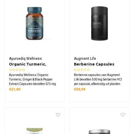
Ayurvediq Wellness
Augment Life
Organic Turmeric,
Berberine Capsules
Ginger & Black Pepper
Ayurvediq Wellness Organic
Berberine capsules van Augment
Extract Capsules
Turmeric, Ginger & Black Pepper
Life bevatten 500 mg berberine HCl
Extract Capsules bevatten 675 mg
per capsule, afkomstig uit planten
biologische kurkuma, gecombineerd
van de Berberis-familie. De capsules
€21,90
€59,99
met gember en zwarte peper-extract.
zijn vegan en verpakt in een
Deze vegan capsules zijn vrij van
duurzame verpakking.
vulstoffen en hulpstoffen