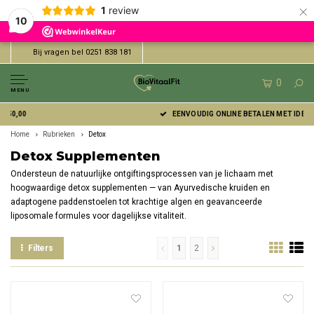
×
1
review
10
Bij vragen bel 0251 838 181
0
MENU
EENVOUDIG ONLINE BETALEN MET IDEAL | WERO
Home
Rubrieken
Detox
Detox Supplementen
Ondersteun de natuurlijke ontgiftingsprocessen van je lichaam met
hoogwaardige detox supplementen — van Ayurvedische kruiden en
adaptogene paddenstoelen tot krachtige algen en geavanceerde
liposomale formules voor dagelijkse vitaliteit.
Filters
1
2