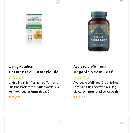
Living Nutrition
Ayurvediq Wellness
Fermented Turmeric Bio
Organic Neem Leaf
Capsules
Living Nutrition Fermented Turmeric
Ayurvediq Wellness Organic Neem
Bio transformeert kurkuma wortel via
Leaf Capsules bevatten 600 mg
kefir-kombucha fermentatie. Dit
biologisch neemblad per capsule.
supplement bevat 600 mg
€29,95
€19,90
gefermenteerde kurkuma per
dagdosering, rijk aan 32
curcuminevormen, enzymen en
microflora met verhoogde bio-
beschikbaarheid.