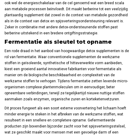
ook wel de energieschakelaar van de cel genoemd wat een breed scala
aan metabole processen beïnvloedt. Dit maakt berberine tot een veelzijdig
plantaardig supplement dat zowel in de context van metabole gezondheid
als in de context van detox en spijsverteringsondersteuning relevant is.
Zeker in combinatie met andere detox-ondersteunende stoffen past
berberine uitstekend in een bredere ontgiftingsstrategie.
Fermentatie als sleutel tot opname
Een rode draad in het aanbod van hoogwaardige detox supplementen is de
rol van fermentatie. Waar conventionele supplementen de werkzame
stoffen in geïsoleerde, synthetische of hitteverwerkte vorm aanbieden,
kiest een groeiend aantal innovatieve fabrikanten voor fermentatie als
manier om de biologische beschikbaarheid en complexiteit van de
werkzame stoffen te verhogen. Tijdens fermentatie zetten levende micro-
organismen complexe plantenmoleculen om in eenvoudiger, beter
opneembare verbindingen, terwijl ze tegelijkertijd nieuwe nuttige stoffen
aanmaken zoals enzymen, organische zuren en korteketenvetzuren.
Dit proces fungeert als een soort externe voorvertering het lichaam hoeft
minder energie te steken in het afbreken van de werkzame stoffen, wat
resulteert in een snellere en completere opname. Gefermenteerde
producten zijn bovendien bijzonder zacht voor het spijsverteringsstelsel,
wat ze geschikt maakt voor mensen met een gevoelige darm of een