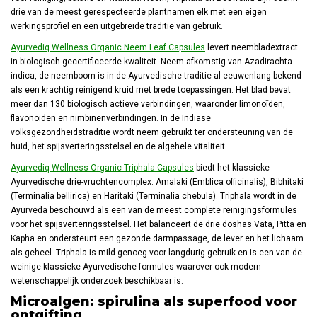
drie van de meest gerespecteerde plantnamen elk met een eigen
werkingsprofiel en een uitgebreide traditie van gebruik.
Ayurvediq Wellness Organic Neem Leaf Capsules
levert neembladextract
in biologisch gecertificeerde kwaliteit. Neem afkomstig van Azadirachta
indica, de neemboom is in de Ayurvedische traditie al eeuwenlang bekend
als een krachtig reinigend kruid met brede toepassingen. Het blad bevat
meer dan 130 biologisch actieve verbindingen, waaronder limonoïden,
flavonoïden en nimbinenverbindingen. In de Indiase
volksgezondheidstraditie wordt neem gebruikt ter ondersteuning van de
huid, het spijsverteringsstelsel en de algehele vitaliteit.
Ayurvediq Wellness Organic Triphala Capsules
biedt het klassieke
Ayurvedische drie-vruchtencomplex: Amalaki (Emblica officinalis), Bibhitaki
(Terminalia bellirica) en Haritaki (Terminalia chebula). Triphala wordt in de
Ayurveda beschouwd als een van de meest complete reinigingsformules
voor het spijsverteringsstelsel. Het balanceert de drie doshas Vata, Pitta en
Kapha en ondersteunt een gezonde darmpassage, de lever en het lichaam
als geheel. Triphala is mild genoeg voor langdurig gebruik en is een van de
weinige klassieke Ayurvedische formules waarover ook modern
wetenschappelijk onderzoek beschikbaar is.
Microalgen: spirulina als superfood voor
ontgifting