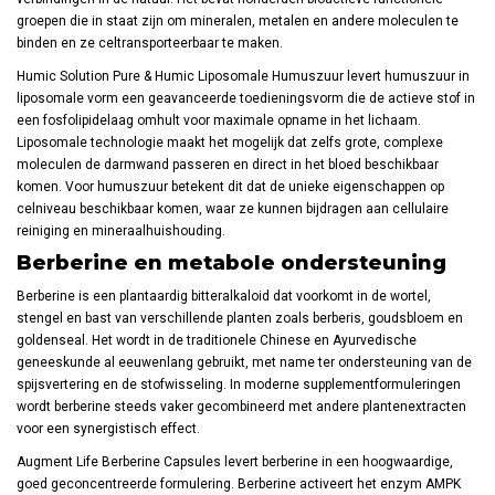
groepen die in staat zijn om mineralen, metalen en andere moleculen te
binden en ze celtransporteerbaar te maken.
Humic Solution Pure & Humic Liposomale Humuszuur levert humuszuur in
liposomale vorm een geavanceerde toedieningsvorm die de actieve stof in
een fosfolipidelaag omhult voor maximale opname in het lichaam.
Liposomale technologie maakt het mogelijk dat zelfs grote, complexe
moleculen de darmwand passeren en direct in het bloed beschikbaar
komen. Voor humuszuur betekent dit dat de unieke eigenschappen op
celniveau beschikbaar komen, waar ze kunnen bijdragen aan cellulaire
reiniging en mineraalhuishouding.
Berberine en metabole ondersteuning
Berberine is een plantaardig bitteralkaloid dat voorkomt in de wortel,
stengel en bast van verschillende planten zoals berberis, goudsbloem en
goldenseal. Het wordt in de traditionele Chinese en Ayurvedische
geneeskunde al eeuwenlang gebruikt, met name ter ondersteuning van de
spijsvertering en de stofwisseling. In moderne supplementformuleringen
wordt berberine steeds vaker gecombineerd met andere plantenextracten
voor een synergistisch effect.
Augment Life Berberine Capsules levert berberine in een hoogwaardige,
goed geconcentreerde formulering. Berberine activeert het enzym AMPK