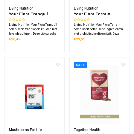
Living Nutrition
Living Nutrition
Your Flora Tranquil
Your Flora Terrain
Gefermenteerde Venkel
Gefermenteerde Aloë
Living Nutrition Your Flora Tranquil
Living Nutrition Your Flora Terrain
Kamille Bio
Vera Bio
combineert traditionele kruiden met
combineert botanische ingrediënten
levende culturen. Deze biologische
met probiotische diversiteit. Deze
formule bevat gefermenteerde venkel
formule bevat aloë vera blad en rode
€26,49
€29,95
en kamille, aangevuld met meer dan
iep schors, aangevuld met meer dan
100 microbenstammen uit Kefi-
100 microbenstammen uit Kefi-
soya™ gefermenteerde gekiemde
soya™ gefermenteerde gekiemde
sojabonen.
sojabonen.
SALE
Mushrooms For Life
Together Health