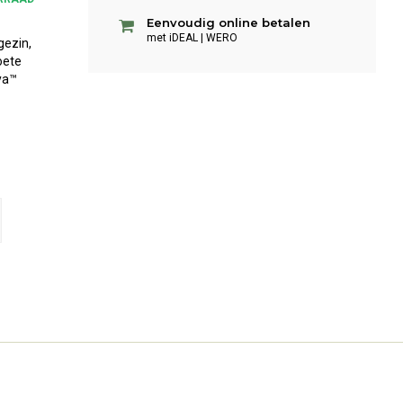
Eenvoudig online betalen
met iDEAL | WERO
gezin,
oete
ya™