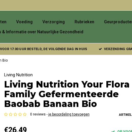
ten
Voeding
Verzorging
Rubrieken
Geurproducte
s & Informatie over Natuurlijke Gezondheid
VOOR 17.00 UUR BESTELD, DE VOLGENDE DAG IN HUIS
VERZENDING GRAT
n Bio
Living Nutrition
Living Nutrition Your Flora
Family Gefermenteerde
Baobab Banaan Bio
0 reviews -
je beoordeling toevoegen
ARTIKE
€26,49
OP VOO