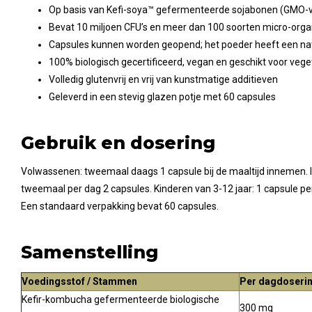
Op basis van Kefi-soya™ gefermenteerde sojabonen (GMO-vr
Bevat 10 miljoen CFU’s en meer dan 100 soorten micro-org
Capsules kunnen worden geopend; het poeder heeft een nat
100% biologisch gecertificeerd, vegan en geschikt voor vege
Volledig glutenvrij en vrij van kunstmatige additieven
Geleverd in een stevig glazen potje met 60 capsules
Gebruik en dosering
Volwassenen: tweemaal daags 1 capsule bij de maaltijd innemen. 
tweemaal per dag 2 capsules. Kinderen van 3-12 jaar: 1 capsule per
Een standaard verpakking bevat 60 capsules.
Samenstelling
Voedingsstof / Stammen
Per dagdoserin
Kefir-kombucha gefermenteerde biologische
300 mg