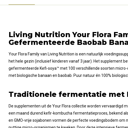
Living Nutrition Your Flora Fam
Gefermenteerde Baobab Bana
Your Flora Family van Living Nutrition is een natuurlijk voedingssu
het hele gezin (inclusief kinderen vanaf 3 jaar). Het supplement 
gefermenteerde Kefi-soya™ met 100 verschillende soorten micro
met biologische banaan en baobab. Puur natuur én 100% biologisc
Traditionele fermentatie met 
De supplementen uit de Your Flora collectie worden vervaardigd me
een maand durend kefir-kombucha fermentatieproces, bekend als 
en GMO-vrije sojabonen vormen de perfecte voedingsbodem om 
nuttige micro-organismen te kweken. Door deze intensieve fermen