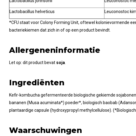
Lactobacillus johnsonii
Leuconostoc me
Lactobacillus helveticus
Leuconostoc ki
*CFU staat voor Colony Forming Unit, oftewel kolonievormende een
bacteriekiemen dat zich in of op een product bevindt.
Allergeneninformatie
Let op: dit product bevat
soja
.
Ingrediënten
Kefir-kombucha gefermenteerde biologische gekiemde sojabonen (
bananen (Musa acuminata*) poeder*, biologisch baobab (Adansoni
plantaardige capsule (hydroxypropyl methylcellulose). (*Biologisch
Waarschuwingen