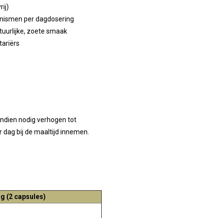
ij)
anismen per dagdosering
uurlijke, zoete smaak
tariërs
Indien nodig verhogen tot
 dag bij de maaltijd innemen.
g (2 capsules)