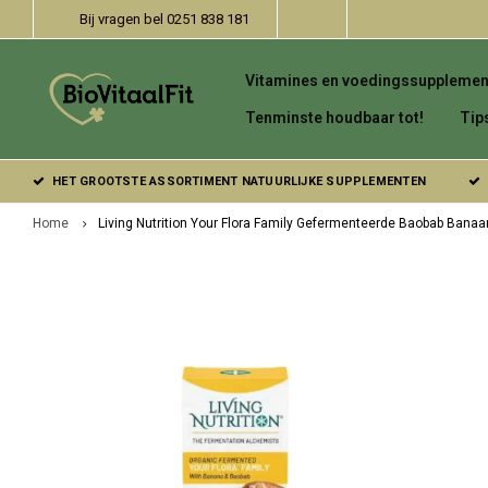
Bij vragen bel 0251 838 181
Vitamines en voedingssupplemen
Tenminste houdbaar tot!
Tip
HET GROOTSTE ASSORTIMENT NATUURLIJKE SUPPLEMENTEN
Home
Living Nutrition Your Flora Family Gefermenteerde Baobab Banaa