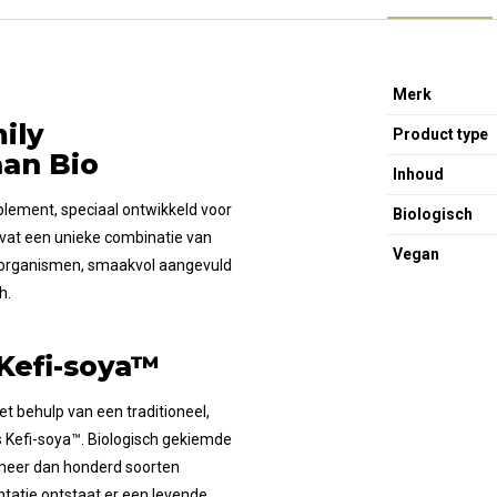
Merk
ily
Product type
an Bio
Inhoud
pplement, speciaal ontwikkeld voor
Biologisch
bevat een unieke combinatie van
Vegan
-organismen, smaakvol aangevuld
h.
Kefi-soya™
t behulp van een traditioneel,
Kefi-soya™. Biologisch gekiemde
meer dan honderd soorten
tatie ontstaat er een levende