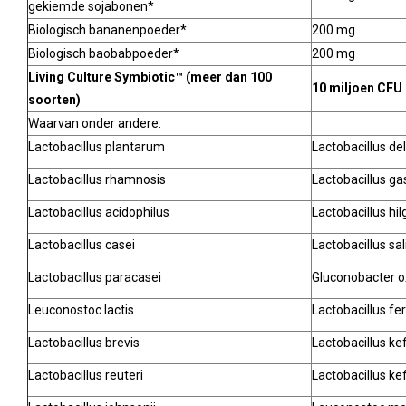
gekiemde sojabonen*
Biologisch bananenpoeder*
200 mg
Biologisch baobabpoeder*
200 mg
Living Culture Symbiotic™ (meer dan 100
10 miljoen CFU
soorten)
Waarvan onder andere:
Lactobacillus plantarum
Lactobacillus de
Lactobacillus rhamnosis
Lactobacillus ga
Lactobacillus acidophilus
Lactobacillus hil
Lactobacillus casei
Lactobacillus sal
Lactobacillus paracasei
Gluconobacter 
Leuconostoc lactis
Lactobacillus f
Lactobacillus brevis
Lactobacillus kef
Lactobacillus reuteri
Lactobacillus ke