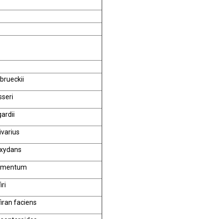
lbrueckii
sseri
gardii
ivarius
oxydans
ermentum
iri
firan faciens