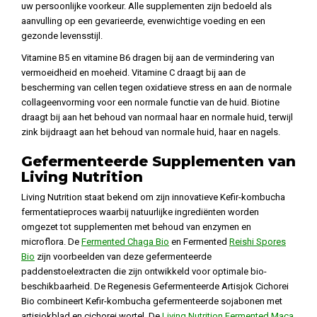
uw persoonlijke voorkeur. Alle supplementen zijn bedoeld als
aanvulling op een gevarieerde, evenwichtige voeding en een
gezonde levensstijl.
Vitamine B5 en vitamine B6 dragen bij aan de vermindering van
vermoeidheid en moeheid. Vitamine C draagt bij aan de
bescherming van cellen tegen oxidatieve stress en aan de normale
collageenvorming voor een normale functie van de huid. Biotine
draagt bij aan het behoud van normaal haar en normale huid, terwijl
zink bijdraagt aan het behoud van normale huid, haar en nagels.
Gefermenteerde Supplementen van
Living Nutrition
Living Nutrition staat bekend om zijn innovatieve Kefir-kombucha
fermentatieproces waarbij natuurlijke ingrediënten worden
omgezet tot supplementen met behoud van enzymen en
microflora. De
Fermented Chaga Bio
en Fermented
Reishi Spores
Bio
zijn voorbeelden van deze gefermenteerde
paddenstoelextracten die zijn ontwikkeld voor optimale bio-
beschikbaarheid. De Regenesis Gefermenteerde Artisjok Cichorei
Bio combineert Kefir-kombucha gefermenteerde sojabonen met
artisjokblad en cichorei wortel. De
Living Nutrition Fermented Maca