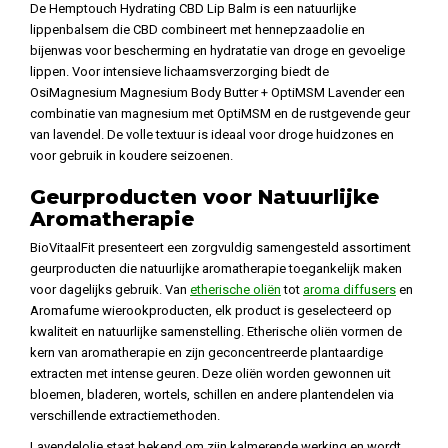
De Hemptouch Hydrating CBD Lip Balm is een natuurlijke
lippenbalsem die CBD combineert met hennepzaadolie en
bijenwas voor bescherming en hydratatie van droge en gevoelige
lippen. Voor intensieve lichaamsverzorging biedt de
OsiMagnesium Magnesium Body Butter + OptiMSM Lavender een
combinatie van magnesium met OptiMSM en de rustgevende geur
van lavendel. De volle textuur is ideaal voor droge huidzones en
voor gebruik in koudere seizoenen.
Geurproducten voor Natuurlijke
Aromatherapie
BioVitaalFit presenteert een zorgvuldig samengesteld assortiment
geurproducten die natuurlijke aromatherapie toegankelijk maken
voor dagelijks gebruik. Van
etherische oliën
tot
aroma diffusers
en
Aromafume wierookproducten, elk product is geselecteerd op
kwaliteit en natuurlijke samenstelling. Etherische oliën vormen de
kern van aromatherapie en zijn geconcentreerde plantaardige
extracten met intense geuren. Deze oliën worden gewonnen uit
bloemen, bladeren, wortels, schillen en andere plantendelen via
verschillende extractiemethoden.
Lavendelolie staat bekend om zijn kalmerende werking en wordt