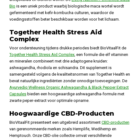
Bio
is een uniek product waarbij biologische maca wortel wordt
gefermenteerd met kefir-kombucha culturen, waardoor de
voedingsstoffen beter beschikbaar worden voor het lichaam.
Together Health Stress Aid
Complex
Voor ondersteuning tijdens drukke periodes biedt BioVitaalFit de
Together Health Stress Aid Complex
, een formule die elf vitaminen
en mineralen combineert met drie adaptogene kruiden:
ashwagandha, rhodiola en schisandra. Dit supplement is
samengesteld volgens de kwaliteitsnormen van Together Health en
bevat natuurlijke ingrediënten zonder onnodige toevoegingen. De
Ayurvediq Wellness Organic Ashwagandha & Black Pepper Extract
Capsules
bieden een hoogwaardige ashwagandha-formule met
zwarte peper-extract voor optimale opname.
Hoogwaardige CBD-Producten
BioVitaalFit presenteert een uitgebreid assortiment
CBD-producten
van gerenommeerde merken zoals Hemplife, Wedihemp en
Hemptouch. Onze CBD-olie collectie omvat verschillende