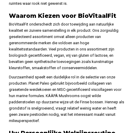
ruimtes waar rook niet gewenst is.
Waarom Kiezen voor BioVitaalFit
BioVitaalFit onderscheidt zich door toewijding aan natuurlijke
kwaliteit en zuivere samenstelling in elk product. Ons zorgvuldig
geselecteerd assortiment omvat alleen producten van
gerenommeerde merken die voldoen aan hoge
kwaliteitsstandaarden. Veel producten in ons assortiment zijn
biologisch gecertificeerd, vegan, vrij van gluten of lactose, en
bevatten geen synthetische toevoegingen zoals kunstmatige
kleurstoffen, smaakstoffen of conserveermiddelen.
Duurzaamheid speelt een duidelijke rol in de selectie van onze
producten. Planet Paleo gebruikt bijvoorbeeld collageen van
grasetende weidekoeien en MSC-gecertificeerd viscollageen voor
hun marine formules. KÄÄPÄ Mushrooms oogst wilde
paddenstoelen op duurzame wijze uit de Finse bossen. Hennep als
grondstof is snelgroeiend, vraagt relatief weinig water en heeft
geen zware pesticiden nodig, wat het interessant maakt vanuit
milieuperspectief.