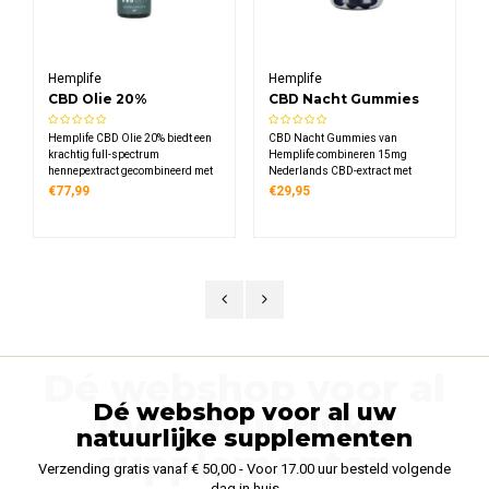
Hemplife
Wedihemp
CBD Nacht Gummies
CBD Olie Raw 10%
15mg (60st)
CBD Nacht Gummies van
Wedihemp CBD Olie Raw 10%
Hemplife combineren 15mg
bevat 100% biologische
Nederlands CBD-extract met
hennepzaadolie als draagolie.
0,29mg melatonine per gummie.
Omdat de ruwe (raw)
€29,95
€58,99
Lekker zoet met bosbessenmaak.
bestanddelen koud worden
Neem 30 minuten voor het slapen
verwerkt door middel van CO2-
één gummie. Verpakking bevat 60
extractie, blijven alle belangrijke
stuks voor 2 maanden gebruik.
plantenstoffen optimaal bewaard.
Dé webshop voor al
Dé webshop voor al uw
uw natuurlijke
natuurlijke supplementen
supplementen
Verzending gratis vanaf € 50,00 - Voor 17.00 uur besteld volgende
dag in huis