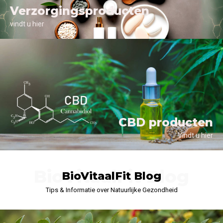
Verzorgingsproducten
vindt u hier
CBD producten
Vindt u hier
BioVitaalFit Blog
BioVitaalFit Blog
Tips & Informatie over Natuurlijke Gezondheid