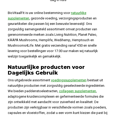
BioVitaalFit is uw online bestemming voor
natuurlijke
supplementen
, gezonde voeding, verzorgingsproducten en
geurartikelen die passen bij een bewuste levensstijl. Ons
zorgvuldig samengesteld assortiment omvat producten van
gerenommeerde merken zoals Living Nutrition, Planet Paleo,
KÄÄPÄ Mushrooms, Hemplife, Wedihemp, Hemptouch en
Mushrooms4Life. Met gratis verzending vanaf €50 en snelle
levering voor bestellingen voor 17.00 uur maken wij natuurlijk
welzijn toegankelijk en gemakkelijk.
Natuurlijke producten voor
Dagelijks Gebruik
Ons uitgebreide assortiment
voedingssupplementen
bestaat uit
natuurlijke producten met zorgvuldig geselecteerde ingrediënten.
We bieden paddenstoelextracten,
collageen supplementen
,
adaptogene kruidencomplexen en gefermenteerde formules die
zijn ontwikkeld met aandacht voor zuiverheid en kwaliteit. De
producten zijn verkrijgbaar in verschillende vormen zoals poeders,
capsules en vloeistoffen, zodat u een vorm kunt kiezen die past bij