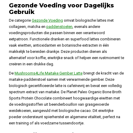
Gezonde Voeding voor Dagelijks
Gebruik
De categorie
Gezonde Voeding
omvat biologische lattes met
collageen, matcha en
paddenstoelen
, evenals andere
voedingsproducten die passen binnen een verantwoord
eetpatroon. Functionele dranken en superfood lattes combineren
vaak eiwitten, antioxidanten en botanische extracten in één
makkelijk te bereiden drankje. Deze producten dienen als
alternatief voor koffie, eiwitrijke snack of helpen een rustmoment te
creëren in een drukke dag.
De
Mushrooms4Life Maitake Gember Latte
brengt de kracht van de
maitake-paddenstoel samen met verwarmende gember. Deze
biologisch gecertificeerde latte is cafeïnevrij en bevat een volledig
spectrum extract van maitake. De Planet Paleo Organic Bone Broth
Sports Protein Chocolate combineert hoogwaardige eiwitten met
de voedingsstoffen uit beenderbouillon van grasgevoerde
weidekoeien, aangevuld met biologische cacao. Dit eiwitrijke
poeder ondersteunt spierherstel en algemene vitaliteit, perfect na
een training of als voedzame tussendoortje.