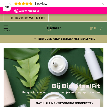
×
1
review
10
Bij vragen bel 0251 838 181
0
MENU
EENVOUDIG ONLINE BETALEN MET IDEAL | WERO
Bij BioVitaalFit
Het grootste assortiment natuurlijke verzorgingsproducten
NATUURLIJKE VERZORGINGSPRODUCTEN