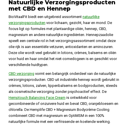
Natuurlijke Verzorgingsproducten
met CBD en Hennep
BioVitaalFit biedt een uitgebreid assortiment
natuurlijke
verzorgingsproducten
voor lichaam, gezicht, haar en mond. De
focus ligt op formules met plantaardige oliën, hennep, CBD,
magnesium en andere natuurlijke ingrediënten. Hennepzaadolie
speelt een centrale rol in het verzorgingsassortiment omdat deze
olie rijk is aan essentiële vetzuren, antioxidanten en aminozuren.
Deze olie wordt veel gebruikt in lotions, crèmes, balsems en oliën
voor huid en haar omdat het niet-comedogeen is en geschikt voor
verschillende huidtypen.
CBD verzorging
vormt een belangrijk onderdeel van de natuurlijke
verzorgingsproducten. CBD uit industriële hennep wordt gebruikt in
crèmes, lotions, zalven, lippenbalsems en bodyproducten, steeds
als cosmetische verzorging zonder psychoactief effect. De
Hemptouch Balancing Face Cream
is ontwikkeld voor
gecombineerde of onzuivere huid en bevat CBD, oranjebloesem en
chlorella. De Hemplife CBD + Magnesium Bodycrème Cooling
combineert CBD met magnesium en OptiMSM in een 100%
natuurlijke formule met een verfrissende en koelende werking.