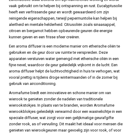
vaak gebruikt om te helpen bij ontspanning en rust. Eucalyptusolie
heeft een verfrissende geur en wordt gewaardeerd om zijn
reinigende eigenschappen, terwijl pepermuntolie kan helpen bij
alertheid en mentale helderheid. Citrusoliën zoals sinaasappel,
citroen en bergamot hebben opbeurende geuren die energie
kunnen geven en een frisse sfeer creëren.
Een aroma diffuser is een moderne manier om etherische oliën te
gebruiken en de geur door uw ruimte te verspreiden. Deze
apparaten verstuiven water gemengd met etherische oliën in een
fijne nevel, waardoor de geur geleidelijk vrijkomt in de lucht. Een
aroma diffuser helpt de luchtvochtigheid in huis te verhogen, wat
vooral prettig is tijdens droge wintermaanden of in de zomer bij
gebruik van airconditioning.
Aromafume biedt een innovatieve en schone manier om van
wierook te genieten zonder de nadelen van traditionele
wierookstokjes. In plaats van te branden, worden Aromafume
wierookblokjes geleidelijk verwarmd door een waxinelichtje in een
speciale diffuser, wat zorgt voor een gelijkmatige geurafgifte
zonder rook, as of vervuiling. Dit maakt het ideaal voor mensen die
genieten van wierookgeuren maar gevoelig zijn voor rook, of voor