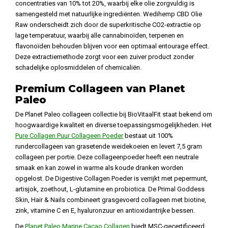
concentraties van 10% tot 20%, waarbij elke olie zorgvuldig is
samengesteld met natuurlijke ingrediënten. Wedihemp CBD Olie
Raw onderscheidt zich door de superkritische CO2-extractie op
lage temperatuur, waarbij alle cannabinoïden, terpenen en
flavonoïden behouden blijven voor een optimaal entourage effect.
Deze extractiemethode zorgt voor een zuiver product zonder
schadelijke oplosmiddelen of chemicaliën.
Premium Collageen van Planet
Paleo
De Planet Paleo collageen collectie bij BioVitaalFit staat bekend om
hoogwaardige kwaliteit en diverse toepassingsmogelijkheden. Het
Pure Collagen Puur Collageen Poeder
bestaat uit 100%
rundercollageen van grasetende weidekoeien en levert 7,5 gram
collageen per portie. Deze collageenpoeder heeft een neutrale
smaak en kan zowel in warme als koude dranken worden
opgelost. De Digestive Collagen Poeder is verrijkt met pepermunt,
artisjok, zoethout, L-glutamine en probiotica. De Primal Goddess
Skin, Hair & Nails combineert grasgevoerd collageen met biotine,
zink, vitamine C en E, hyaluronzuur en antioxidantrijke bessen.
De
Planet Paleo Marine Cacao Collagen
biedt MSC-gecertificeerd