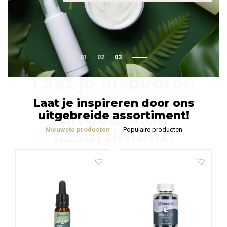
01
02
03
Laat je inspireren
door ons
Laat je inspireren door ons
uitgebreide
uitgebreide assortiment!
assortiment!
Nieuwste producten
Populaire producten