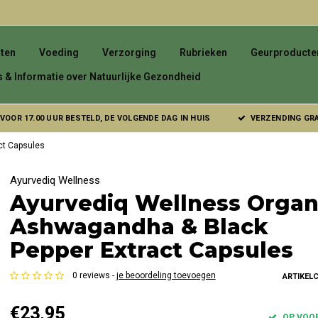
ten
Voeding
Verzorging
Rubrieken
Geurproducte
s & Informatie over Natuurlijke Gezondheid
VOOR 17.00 UUR BESTELD, DE VOLGENDE DAG IN HUIS
VERZENDING GRAT
ct Capsules
Ayurvediq Wellness
Ayurvediq Wellness Organ
Ashwagandha & Black
Pepper Extract Capsules
0 reviews -
je beoordeling toevoegen
ARTIKEL
€23,95
OP VOO