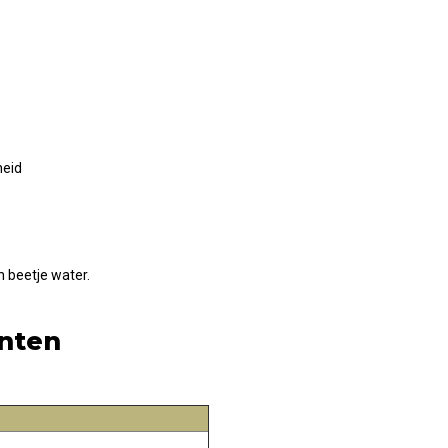
heid
n beetje water.
nten