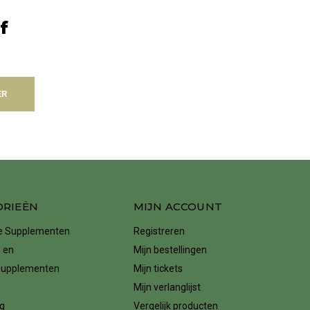
f
ER
ORIEËN
MIJN ACCOUNT
ke Supplementen
Registreren
 en
Mijn bestellingen
supplementen
Mijn tickets
Mijn verlanglijst
g
Vergelijk producten