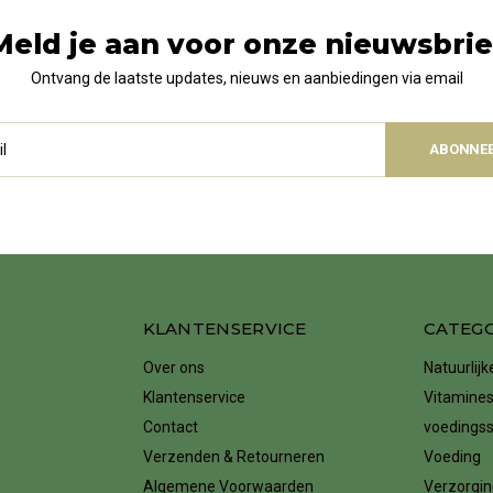
Meld je aan voor onze nieuwsbrie
Ontvang de laatste updates, nieuws en aanbiedingen via email
ABONNE
KLANTENSERVICE
CATEG
Over ons
Natuurlij
Klantenservice
Vitamines
Contact
voedings
Verzenden & Retourneren
Voeding
Algemene Voorwaarden
Verzorgin