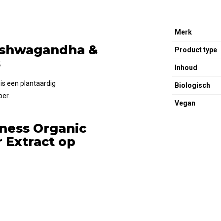
Merk
Ashwagandha &
Product type
s
Inhoud
is een plantaardig
Biologisch
er.
Vegan
ness Organic
 Extract op