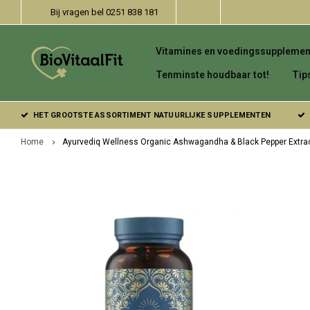
Bij vragen bel 0251 838 181
Vitamines en voedingssupplemen
Tenminste houdbaar tot!
Tip
HET GROOTSTE ASSORTIMENT NATUURLIJKE SUPPLEMENTEN
Home
Ayurvediq Wellness Organic Ashwagandha & Black Pepper Extra