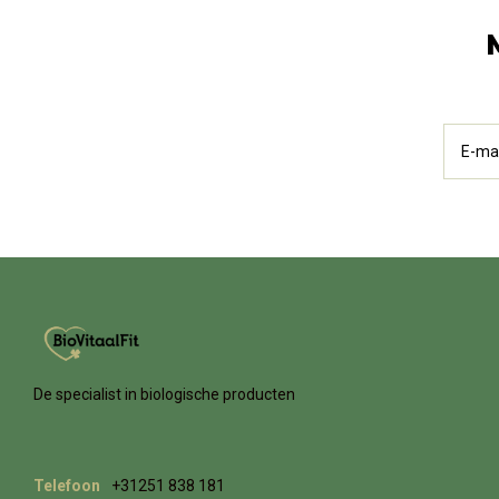
De specialist in biologische producten
Telefoon
+31251 838 181