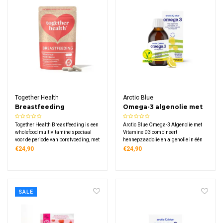
Together Health
Arctic Blue
Breastfeeding
Omega-3 algenolie met
vitamine D3
Together Health Breastfeeding is een
Arctic Blue Omega-3 Algenolie met
wholefood multivitamine speciaal
Vitamine D3 combineert
voor de periode van borstvoeding, met
hennepzaadolie en algenolie in één
ijzer, B12, magnesium, jodium en
plantaardig supplement. Deze
€24,90
€24,90
vitamine D3 uit natuurlijke bronnen
vloeibare olie levert 250 mg DHA, 125
zoals algen en spinazie. Vegan,
mg EPA, 250 mg ALA en 10 mcg
plasticvrij verpakt en zacht voor de
vitamine D3 per dagdosering met
maag.
frisse citroensmaak.
SALE