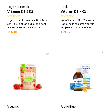
Together Health
Zooki
Vitamin D3 & K2
Vitamin D3 + K2
liposomal Capsules
Together Health Vitamine D3 & K2 is
Zooki Vitamin D3 + K2 liposomal
een 100% plantaardig supplement
Capsules is een hoogwaardig
met D3 uit korstmos en K2 uit
supplement dat speciaal is
kikkererwten. De unieke toevoeging
ontwikkeld om het immuunsysteem
€16,90
€29,95
van kokosolie zorgt voor een optimale
en het behoud van sterke botten te
opname.
ondersteunen. Deze krachtige
formule combineert de essentiële
vitamines D3 en K2.
Vegums
Arctic Blue