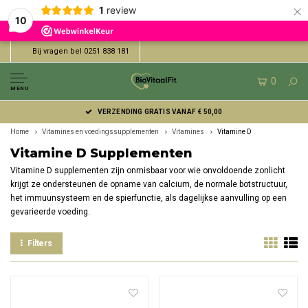
×
1
review
10
Bij vragen bel 0251 838 181
0
MENU
EENVOUDIG ONLINE BETALEN MET IDEAL | WERO
Home
Vitamines en voedingssupplementen
Vitamines
Vitamine D
Vitamine D Supplementen
Vitamine D supplementen zijn onmisbaar voor wie onvoldoende zonlicht
krijgt ze ondersteunen de opname van calcium, de normale botstructuur,
het immuunsysteem en de spierfunctie, als dagelijkse aanvulling op een
gevarieerde voeding.
Filters