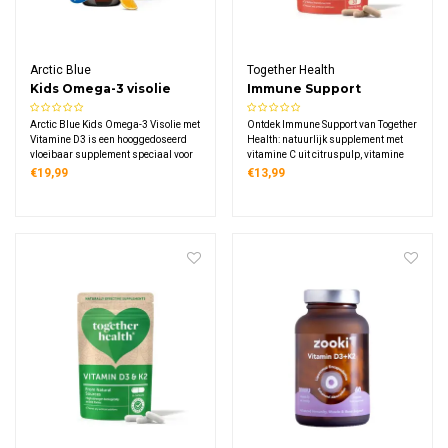
Arctic Blue
Together Health
Kids Omega-3 visolie
Immune Support
DHA & EPA met vitamine
Arctic Blue Kids Omega-3 Visolie met
Ontdek Immune Support van Together
D3
Vitamine D3 is een hooggedoseerd
Health: natuurlijk supplement met
vloeibaar supplement speciaal voor
vitamine C uit citruspulp, vitamine
kinderen. Deze MSC-gecertificeerde
D3 uit korstmos, zink, selenium en 2
€19,99
€13,99
visolie met sinaasappelsmaak levert
miljard Bacillus Coagulans culturen,
450 mg DHA, 380 mg EPA en 200%
veganistisch en duurzaam verpakt
ADH vitamine D3 per dagdosering.
voor dagelijkse weerstand.