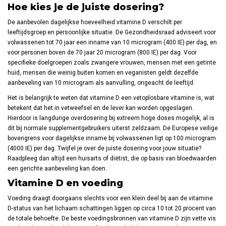
Hoe kies je de juiste dosering?
De aanbevolen dagelijkse hoeveelheid vitamine D verschilt per
leeftijdsgroep en persoonlijke situatie. De Gezondheidsraad adviseert voor
volwassenen tot 70 jaar een inname van 10 microgram (400 IE) per dag, en
voor personen boven de 70 jaar 20 microgram (800 IE) per dag. Voor
specifieke doelgroepen zoals zwangere vrouwen, mensen met een getinte
huid, mensen die weinig buiten komen en veganisten geldt dezelfde
aanbeveling van 10 microgram als aanvulling, ongeacht de leeftijd.
Het is belangrijk te weten dat vitamine D een vetoplosbare vitamine is, wat
betekent dat het in vetweefsel en de lever kan worden opgeslagen.
Hierdoor is langdurige overdosering bij extreem hoge doses mogelijk, al is
dit bij normale supplementgebruikers uiterst zeldzaam. De Europese veilige
bovengrens voor dagelijkse inname bij volwassenen ligt op 100 microgram
(4000 IE) per dag. Twijfel je over de juiste dosering voor jouw situatie?
Raadpleeg dan altijd een huisarts of diëtist, die op basis van bloedwaarden
een gerichte aanbeveling kan doen.
Vitamine D en voeding
Voeding draagt doorgaans slechts voor een klein deel bij aan de vitamine
D-status van het lichaam schattingen liggen op circa 10 tot 20 procent van
de totale behoefte. De beste voedingsbronnen van vitamine D zijn vette vis