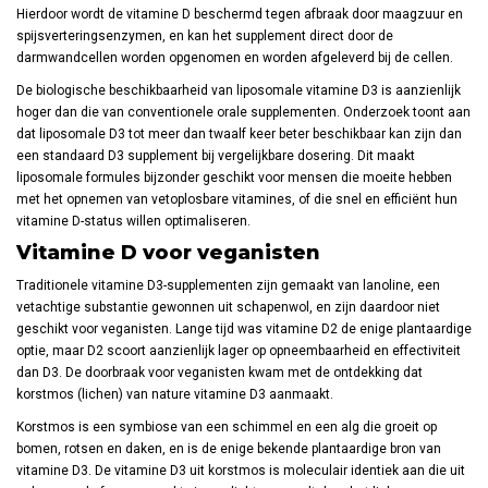
Hierdoor wordt de vitamine D beschermd tegen afbraak door maagzuur en
spijsverteringsenzymen, en kan het supplement direct door de
darmwandcellen worden opgenomen en worden afgeleverd bij de cellen.
De biologische beschikbaarheid van liposomale vitamine D3 is aanzienlijk
hoger dan die van conventionele orale supplementen. Onderzoek toont aan
dat liposomale D3 tot meer dan twaalf keer beter beschikbaar kan zijn dan
een standaard D3 supplement bij vergelijkbare dosering. Dit maakt
liposomale formules bijzonder geschikt voor mensen die moeite hebben
met het opnemen van vetoplosbare vitamines, of die snel en efficiënt hun
vitamine D-status willen optimaliseren.
Vitamine D voor veganisten
Traditionele vitamine D3-supplementen zijn gemaakt van lanoline, een
vetachtige substantie gewonnen uit schapenwol, en zijn daardoor niet
geschikt voor veganisten. Lange tijd was vitamine D2 de enige plantaardige
optie, maar D2 scoort aanzienlijk lager op opneembaarheid en effectiviteit
dan D3. De doorbraak voor veganisten kwam met de ontdekking dat
korstmos (lichen) van nature vitamine D3 aanmaakt.
Korstmos is een symbiose van een schimmel en een alg die groeit op
bomen, rotsen en daken, en is de enige bekende plantaardige bron van
vitamine D3. De vitamine D3 uit korstmos is moleculair identiek aan die uit