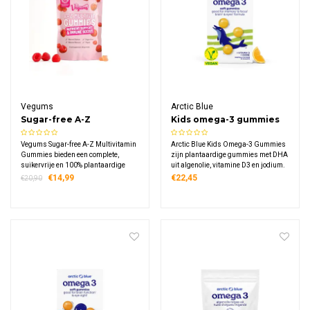
Vegums
Arctic Blue
Sugar-free A-Z
Kids omega-3 gummies
Multivitamin Gummies
algenolie vitamine D3 &
Vegums Sugar-free A-Z Multivitamin
Arctic Blue Kids Omega-3 Gummies
jodium
Gummies bieden een complete,
zijn plantaardige gummies met DHA
suikervrije en 100% plantaardige
uit algenolie, vitamine D3 en jodium.
aanvulling van maar liefst 10
Deze suikervrije gummies met
€14,99
€22,45
€20,90
essentiële vitamines en mineralen,
tropische smaak zijn speciaal
waaronder vitamine B12, C, D3,
ontwikkeld voor kinderen en leveren
foliumzuur en zink.
essentiële voedingsstoffen in een
gummie.