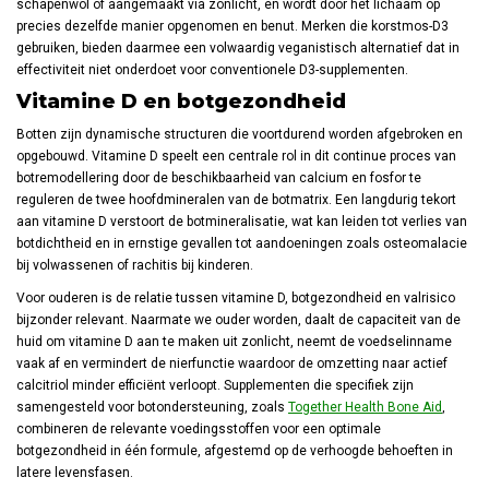
schapenwol of aangemaakt via zonlicht, en wordt door het lichaam op
precies dezelfde manier opgenomen en benut. Merken die korstmos-D3
gebruiken, bieden daarmee een volwaardig veganistisch alternatief dat in
effectiviteit niet onderdoet voor conventionele D3-supplementen.
Vitamine D en botgezondheid
Botten zijn dynamische structuren die voortdurend worden afgebroken en
opgebouwd. Vitamine D speelt een centrale rol in dit continue proces van
botremodellering door de beschikbaarheid van calcium en fosfor te
reguleren de twee hoofdmineralen van de botmatrix. Een langdurig tekort
aan vitamine D verstoort de botmineralisatie, wat kan leiden tot verlies van
botdichtheid en in ernstige gevallen tot aandoeningen zoals osteomalacie
bij volwassenen of rachitis bij kinderen.
Voor ouderen is de relatie tussen vitamine D, botgezondheid en valrisico
bijzonder relevant. Naarmate we ouder worden, daalt de capaciteit van de
huid om vitamine D aan te maken uit zonlicht, neemt de voedselinname
vaak af en vermindert de nierfunctie waardoor de omzetting naar actief
calcitriol minder efficiënt verloopt. Supplementen die specifiek zijn
samengesteld voor botondersteuning, zoals
Together Health Bone Aid
,
combineren de relevante voedingsstoffen voor een optimale
botgezondheid in één formule, afgestemd op de verhoogde behoeften in
latere levensfasen.