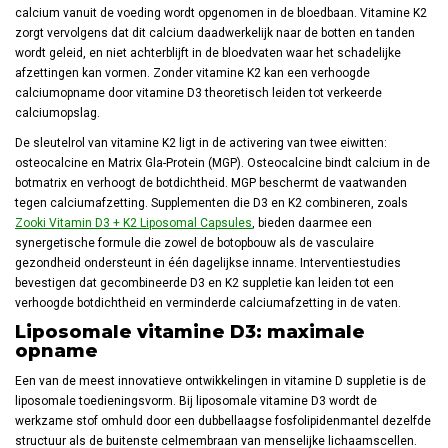
calcium vanuit de voeding wordt opgenomen in de bloedbaan. Vitamine K2
zorgt vervolgens dat dit calcium daadwerkelijk naar de botten en tanden
wordt geleid, en niet achterblijft in de bloedvaten waar het schadelijke
afzettingen kan vormen. Zonder vitamine K2 kan een verhoogde
calciumopname door vitamine D3 theoretisch leiden tot verkeerde
calciumopslag.
De sleutelrol van vitamine K2 ligt in de activering van twee eiwitten:
osteocalcine en Matrix Gla-Protein (MGP). Osteocalcine bindt calcium in de
botmatrix en verhoogt de botdichtheid. MGP beschermt de vaatwanden
tegen calciumafzetting. Supplementen die D3 en K2 combineren, zoals
Zooki Vitamin D3 + K2 Liposomal Capsules
, bieden daarmee een
synergetische formule die zowel de botopbouw als de vasculaire
gezondheid ondersteunt in één dagelijkse inname. Interventiestudies
bevestigen dat gecombineerde D3 en K2 suppletie kan leiden tot een
verhoogde botdichtheid en verminderde calciumafzetting in de vaten.
Liposomale vitamine D3: maximale
opname
Een van de meest innovatieve ontwikkelingen in vitamine D suppletie is de
liposomale toedieningsvorm. Bij liposomale vitamine D3 wordt de
werkzame stof omhuld door een dubbellaagse fosfolipidenmantel dezelfde
structuur als de buitenste celmembraan van menselijke lichaamscellen.