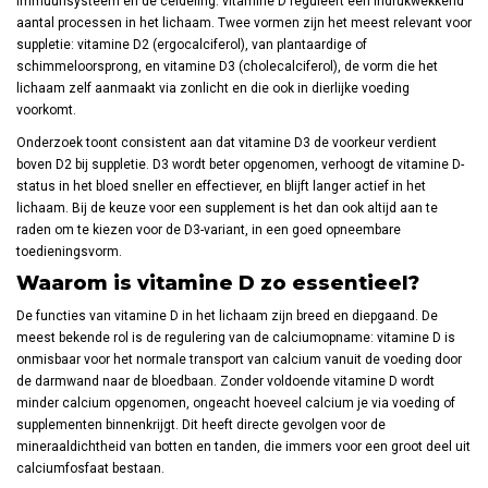
immuunsysteem en de celdeling: vitamine D reguleert een indrukwekkend
aantal processen in het lichaam. Twee vormen zijn het meest relevant voor
suppletie: vitamine D2 (ergocalciferol), van plantaardige of
schimmeloorsprong, en vitamine D3 (cholecalciferol), de vorm die het
lichaam zelf aanmaakt via zonlicht en die ook in dierlijke voeding
voorkomt.
Onderzoek toont consistent aan dat vitamine D3 de voorkeur verdient
boven D2 bij suppletie. D3 wordt beter opgenomen, verhoogt de vitamine D-
status in het bloed sneller en effectiever, en blijft langer actief in het
lichaam. Bij de keuze voor een supplement is het dan ook altijd aan te
raden om te kiezen voor de D3-variant, in een goed opneembare
toedieningsvorm.
Waarom is vitamine D zo essentieel?
De functies van vitamine D in het lichaam zijn breed en diepgaand. De
meest bekende rol is de regulering van de calciumopname: vitamine D is
onmisbaar voor het normale transport van calcium vanuit de voeding door
de darmwand naar de bloedbaan. Zonder voldoende vitamine D wordt
minder calcium opgenomen, ongeacht hoeveel calcium je via voeding of
supplementen binnenkrijgt. Dit heeft directe gevolgen voor de
mineraaldichtheid van botten en tanden, die immers voor een groot deel uit
calciumfosfaat bestaan.