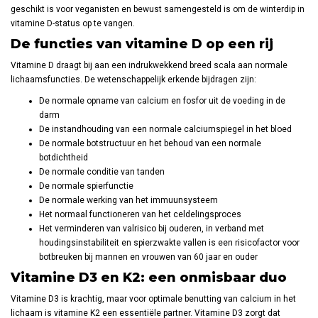
geschikt is voor veganisten en bewust samengesteld is om de winterdip in
vitamine D-status op te vangen.
De functies van vitamine D op een rij
Vitamine D draagt bij aan een indrukwekkend breed scala aan normale
lichaamsfuncties. De wetenschappelijk erkende bijdragen zijn:
De normale opname van calcium en fosfor uit de voeding in de
darm
De instandhouding van een normale calciumspiegel in het bloed
De normale botstructuur en het behoud van een normale
botdichtheid
De normale conditie van tanden
De normale spierfunctie
De normale werking van het immuunsysteem
Het normaal functioneren van het celdelingsproces
Het verminderen van valrisico bij ouderen, in verband met
houdingsinstabiliteit en spierzwakte vallen is een risicofactor voor
botbreuken bij mannen en vrouwen van 60 jaar en ouder
Vitamine D3 en K2: een onmisbaar duo
Vitamine D3 is krachtig, maar voor optimale benutting van calcium in het
lichaam is vitamine K2 een essentiële partner. Vitamine D3 zorgt dat