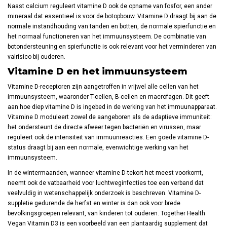
Naast calcium reguleert vitamine D ook de opname van fosfor, een ander
mineraal dat essentieel is voor de botopbouw. Vitamine D draagt bij aan de
normale instandhouding van tanden en botten, de normale spierfunctie en
het normaal functioneren van het immuunsysteem. De combinatie van
botondersteuning en spierfunctie is ook relevant voor het verminderen van
valrisico bij ouderen.
Vitamine D en het immuunsysteem
Vitamine D-receptoren zijn aangetroffen in vrijwel alle cellen van het
immuunsysteem, waaronder T-cellen, B-cellen en macrofagen. Dit geeft
aan hoe diep vitamine D is ingebed in de werking van het immuunapparaat.
Vitamine D moduleert zowel de aangeboren als de adaptieve immuniteit:
het ondersteunt de directe afweer tegen bacteriën en virussen, maar
reguleert ook de intensiteit van immuunreacties. Een goede vitamine D-
status draagt bij aan een normale, evenwichtige werking van het
immuunsysteem.
In de wintermaanden, wanneer vitamine D-tekort het meest voorkomt,
neemt ook de vatbaarheid voor luchtweginfecties toe een verband dat
veelvuldig in wetenschappelijk onderzoek is beschreven. Vitamine D-
suppletie gedurende de herfst en winter is dan ook voor brede
bevolkingsgroepen relevant, van kinderen tot ouderen. Together Health
Vegan Vitamin D3 is een voorbeeld van een plantaardig supplement dat