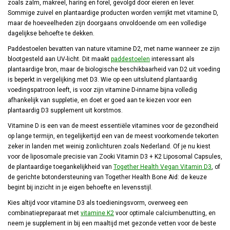
zoals zalm, makreel, haring en forel, gevolgd door eieren en lever.
Sommige zuivel en plantaardige producten worden verrijkt met vitamine D,
maar de hoeveelheden zijn doorgaans onvoldoende om een volledige
dagelijkse behoefte te dekken.
Paddestoelen bevatten van nature vitamine D2, met name wanneer ze zijn
blootgesteld aan UV-licht. Dit maakt
paddestoelen
interessant als
plantaardige bron, maar de biologische beschikbaarheid van D2 uit voeding
is beperkt in vergelijking met D3. Wie op een uitsluitend plantaardig
voedingspatroon leeft, is voor zijn vitamine D-inname bijna volledig
afhankelijk van suppletie, en doet er goed aan te kiezen voor een
plantaardig D3 supplement uit korstmos.
Vitamine D is een van de meest essentiële vitamines voor de gezondheid
op lange termijn, en tegelijkertijd een van de meest voorkomende tekorten
zeker in landen met weinig zonlichturen zoals Nederland. Of je nu kiest
voor de liposomale precisie van Zooki Vitamin D3 + K2 Liposomal Capsules,
de plantaardige toegankelijkheid van
Together Health Vegan Vitamin D3
, of
de gerichte botondersteuning van Together Health Bone Aid: de keuze
begint bij inzicht in je eigen behoefte en levensstijl.
Kies altijd voor vitamine D3 als toedieningsvorm, overweeg een
combinatiepreparaat met
vitamine K2
voor optimale calciumbenutting, en
neem je supplement in bij een maaltijd met gezonde vetten voor de beste