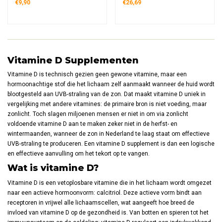
vitamine D3 uit korstmos Noord-
één supplement. Deze innovatieve
€9,90
€26,69
Amerika, verrijkt met kokosolie voor
formule bevat 500 mg CBD en 600 μg
betere absorptie, 100% veganistisch
vitamine D3 per 10 ml flesje voor
en duurzaam verpakt voor dagelijks
dagelijkse ondersteuning.
gebruik.
Vitamine D Supplementen
Vitamine D is technisch gezien geen gewone vitamine, maar een
hormoonachtige stof die het lichaam zelf aanmaakt wanneer de huid wordt
blootgesteld aan UVB-straling van de zon. Dat maakt vitamine D uniek in
vergelijking met andere vitamines: de primaire bron is niet voeding, maar
zonlicht. Toch slagen miljoenen mensen er niet in om via zonlicht
voldoende vitamine D aan te maken zeker niet in de herfst- en
wintermaanden, wanneer de zon in Nederland te laag staat om effectieve
UVB-straling te produceren. Een vitamine D supplement is dan een logische
en effectieve aanvulling om het tekort op te vangen.
Wat is vitamine D?
Vitamine D is een vetoplosbare vitamine die in het lichaam wordt omgezet
naar een actieve hormoonvorm: calcitriol. Deze actieve vorm bindt aan
receptoren in vrijwel alle lichaamscellen, wat aangeeft hoe breed de
invloed van vitamine D op de gezondheid is. Van botten en spieren tot het