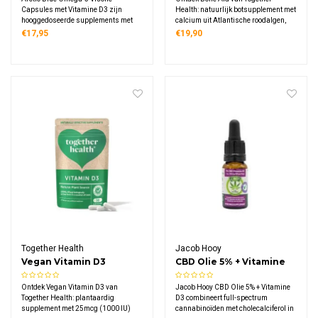
Capsules
Capsules met Vitamine D3 zijn
Health: natuurlijk botsupplement met
hooggedoseerde supplements met
calcium uit Atlantische roodalgen,
550 mg EPA, 275 mg DHA en 10 mcg
vitamine K2 menaquinone-7 uit
€17,95
€19,90
vitamine D per capsule. Deze MSC-
gefermenteerde kikkererwten en
gecertificeerde visolie uit Noorse
veganistische D3 uit korstmos,
wateren combineert omega-3 en
geschikt tijdens zwangerschap en
vitamine D in één.
duurzaam verpakt.
Together Health
Jacob Hooy
Vegan Vitamin D3
CBD Olie 5% + Vitamine
D3
Ontdek Vegan Vitamin D3 van
Jacob Hooy CBD Olie 5% + Vitamine
Together Health: plantaardig
D3 combineert full-spectrum
supplement met 25mcg (1000 IU)
cannabinoïden met cholecalciferol in