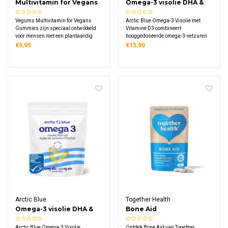
Multivitamin for Vegans
Omega-3 visolie DHA &
Gummies
EPA met vitamine D3
Vegums Multivitamin for Vegans
Arctic Blue Omega-3 Visolie met
Gummies zijn speciaal ontwikkeld
Vitamine D3 combineert
voor mensen met een plantaardig
hooggedoseerde omega-3-vetzuren
voedingspatroon. Deze kauwbare
met vitamine D in één supplement.
€9,95
€15,90
gummies leveren essentiële
Deze MSC-gecertificeerde visolie met
voedingsstoffen zoals B12, D3 en
sinaasappelsmaak levert 450 mg
jodium in een heerlijke vorm.
DHA, 380 mg EPA en 200% ADH
vitamine D3 per dagdosering.
Arctic Blue
Together Health
Omega-3 visolie DHA &
Bone Aid
EPA met vitamine D3
Arctic Blue Omega-3 Visolie
Ontdek Bone Aid van Together