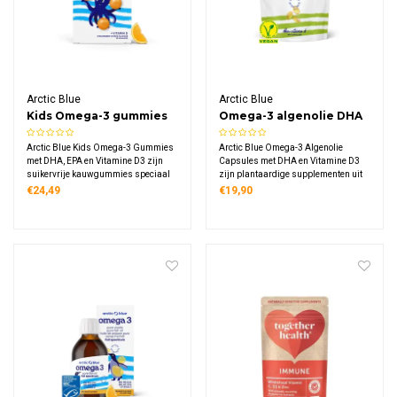
Arctic Blue
Arctic Blue
Kids Omega-3 gummies
Omega-3 algenolie DHA
DHA & EPA vitamine D3
met vitamine D3
Arctic Blue Kids Omega-3 Gummies
Arctic Blue Omega-3 Algenolie
Capsules
met DHA, EPA en Vitamine D3 zijn
Capsules met DHA en Vitamine D3
suikervrije kauwgummies speciaal
zijn plantaardige supplementen uit
voor kinderen. Elke gummie levert
gekweekte microalgen. Elke capsule
€24,49
€19,90
250 mg DHA, 70 mg EPA en 100%
levert 250 mg DHA en 200% van de
van de dagelijkse vitamine D-
dagelijkse vitamine D-behoefte in een
behoefte uit duurzame MSC-
vegan formule zonder visgeur.
gecertificeerde visolie.