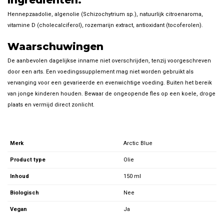
Hennepzaadolie, algenolie (Schizochytrium sp.), natuurlijk citroenaroma,
vitamine D (cholecalciferol), rozemarijn extract, antioxidant (tocoferolen).
Waarschuwingen
De aanbevolen dagelijkse inname niet overschrijden, tenzij voorgeschreven
door een arts. Een voedingssupplement mag niet worden gebruikt als
vervanging voor een gevarieerde en evenwichtige voeding. Buiten het bereik
van jonge kinderen houden. Bewaar de ongeopende fles op een koele, droge
plaats en vermijd direct zonlicht.
Merk
Arctic Blue
Product type
Olie
Inhoud
150 ml
Biologisch
Nee
Vegan
Ja