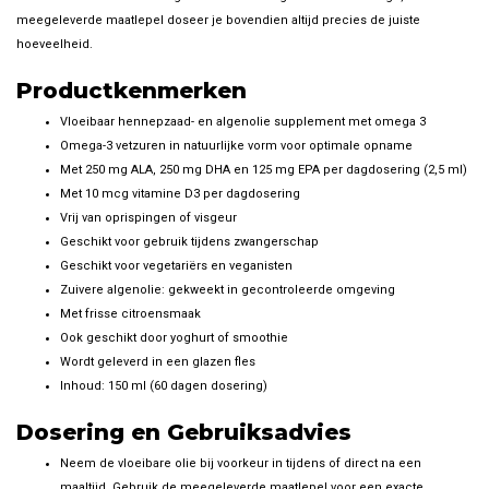
meegeleverde maatlepel doseer je bovendien altijd precies de juiste
hoeveelheid.
Productkenmerken
Vloeibaar hennepzaad- en algenolie supplement met omega 3
Omega-3 vetzuren in natuurlijke vorm voor optimale opname
Met 250 mg ALA, 250 mg DHA en 125 mg EPA per dagdosering (2,5 ml)
Met 10 mcg vitamine D3 per dagdosering
Vrij van oprispingen of visgeur
Geschikt voor gebruik tijdens zwangerschap
Geschikt voor vegetariërs en veganisten
Zuivere algenolie: gekweekt in gecontroleerde omgeving
Met frisse citroensmaak
Ook geschikt door yoghurt of smoothie
Wordt geleverd in een glazen fles
Inhoud: 150 ml (60 dagen dosering)
Dosering en Gebruiksadvies
Neem de vloeibare olie bij voorkeur in tijdens of direct na een
maaltijd. Gebruik de meegeleverde maatlepel voor een exacte