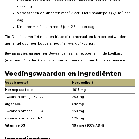
dosering.
Volwassenen en kinderen vanaf 7 jaar: 1 tot 2 maatlepels (2,5 ml) per
dag.
Kinderen van 1 tot en met 6 jaar: 2,5 ml per dag.
Tip
: De olie is verrijkt met een frisse citroensmaak en kan perfect worden
gemengd door een koude smoothie, kwark of yoghurt.
Bewaaradvies na openen
: Bewaar de fles na het openen in de koelkast
(maximaal 7 graden Celsius) en consumeer de inhoud binnen 4 maanden.
Voedingswaarden en Ingrediënten
Voedingsstof
Hoeveelheid
Hennepzaadolie
1615 mg
- waarvan omega-3 ALA
250 mg
Algenolie
692 mg
- waarvan omega-3 DHA
250 mg
- waarvan omega-3 EPA
125 mg
Vitamine D3
10 mcg (200% ADH)
Ingrediënten: