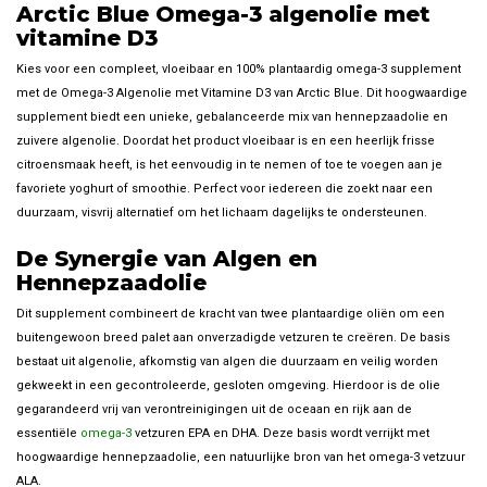
Arctic Blue Omega-3 algenolie met
vitamine D3
Kies voor een compleet, vloeibaar en 100% plantaardig omega-3 supplement
met de Omega-3 Algenolie met Vitamine D3 van Arctic Blue. Dit hoogwaardige
supplement biedt een unieke, gebalanceerde mix van hennepzaadolie en
zuivere algenolie. Doordat het product vloeibaar is en een heerlijk frisse
citroensmaak heeft, is het eenvoudig in te nemen of toe te voegen aan je
favoriete yoghurt of smoothie. Perfect voor iedereen die zoekt naar een
duurzaam, visvrij alternatief om het lichaam dagelijks te ondersteunen.
De Synergie van Algen en
Hennepzaadolie
Dit supplement combineert de kracht van twee plantaardige oliën om een
buitengewoon breed palet aan onverzadigde vetzuren te creëren. De basis
bestaat uit algenolie, afkomstig van algen die duurzaam en veilig worden
gekweekt in een gecontroleerde, gesloten omgeving. Hierdoor is de olie
gegarandeerd vrij van verontreinigingen uit de oceaan en rijk aan de
essentiële
omega-3
vetzuren EPA en DHA. Deze basis wordt verrijkt met
hoogwaardige hennepzaadolie, een natuurlijke bron van het omega-3 vetzuur
ALA.