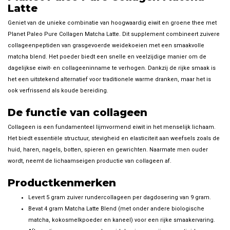
Latte
Geniet van de unieke combinatie van hoogwaardig eiwit en groene thee met
Planet Paleo Pure Collagen Matcha Latte. Dit supplement combineert zuivere
collageenpeptiden van grasgevoerde weidekoeien met een smaakvolle
matcha blend. Het poeder biedt een snelle en veelzijdige manier om de
dagelijkse eiwit- en collageeninname te verhogen. Dankzij de rijke smaak is
het een uitstekend alternatief voor traditionele warme dranken, maar het is
ook verfrissend als koude bereiding.
De functie van collageen
Collageen is een fundamenteel lijmvormend eiwit in het menselijk lichaam.
Het biedt essentiële structuur, stevigheid en elasticiteit aan weefsels zoals de
huid, haren, nagels, botten, spieren en gewrichten. Naarmate men ouder
wordt, neemt de lichaamseigen productie van collageen af.
Productkenmerken
Levert 5 gram zuiver rundercollageen per dagdosering van 9 gram.
Bevat 4 gram Matcha Latte Blend (met onder andere biologische
matcha, kokosmelkpoeder en kaneel) voor een rijke smaakervaring.