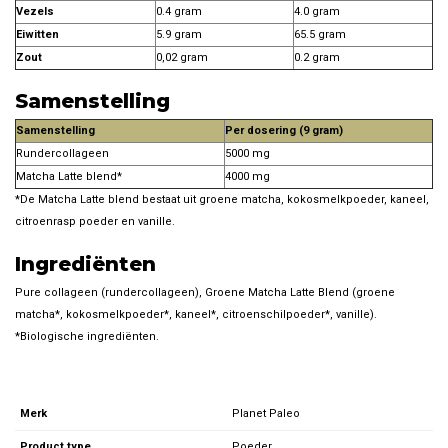
Vezels
0.4 gram
4.0 gram
Eiwitten
5.9 gram
65.5 gram
Zout
0,02 gram
0.2 gram
Samenstelling
Samenstelling
Per dosering (9 gram)
Rundercollageen
5000 mg
Matcha Latte blend*
4000 mg
*De Matcha Latte blend bestaat uit groene matcha, kokosmelkpoeder, kaneel,
citroenrasp poeder en vanille.
Ingrediënten
Pure collageen (rundercollageen), Groene Matcha Latte Blend (groene
matcha*, kokosmelkpoeder*, kaneel*, citroenschilpoeder*, vanille).
*Biologische ingrediënten.
Merk
Planet Paleo
Product type
Poeder