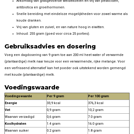
Afkomstig van grasgevoerde weidekoeien en vrij van pesticiden,
antibiotica en groeihormonen.
Snelle bereiding met eindeloze mogelijkheden voor zowel warme als
koude dranken.
Vrij van gluten en zuivel, en van nature hoog in eiwitten.
Inhoud: 255 gram (goed voor circa 25 porties).
Gebruiksadvies en dosering
Voeg een dagdosering van 9 gram toe aan 200 ml heet water of verwarmde
(plantaardige) melk naar keuze voor een verwarmende, rijke melange. Voor
een verfrissend alternatief kan het poeder ook uitstekend worden gemengd
met koude (plantaardige) melk.
Voedingswaarde
Voedingswaarde
Per 9 gram
Per 100 gram
Energie
33,9 kcal
376,3 kcal
Vet
0,9 gram
10,2 gram
Waarvan verzadigd
0,6 gram
7.0 gram
Koolhydraten
1.4 gram
16.0 gram
Waarvan suiker
0.2 gram
1.8 gram