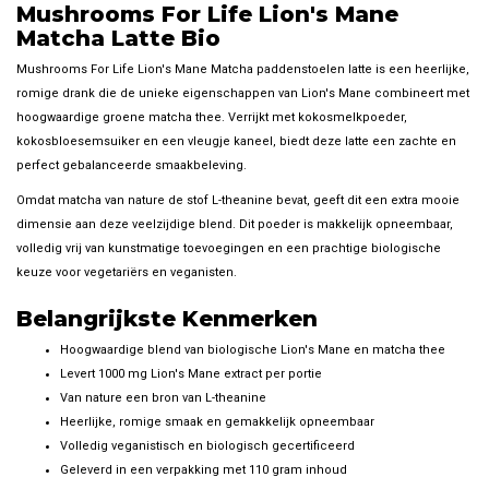
Mushrooms For Life Lion's Mane
Matcha Latte Bio
Mushrooms For Life Lion's Mane Matcha paddenstoelen latte is een heerlijke,
romige drank die de unieke eigenschappen van Lion's Mane combineert met
hoogwaardige groene matcha thee. Verrijkt met kokosmelkpoeder,
kokosbloesemsuiker en een vleugje kaneel, biedt deze latte een zachte en
perfect gebalanceerde smaakbeleving.
Omdat matcha van nature de stof L-theanine bevat, geeft dit een extra mooie
dimensie aan deze veelzijdige blend. Dit poeder is makkelijk opneembaar,
volledig vrij van kunstmatige toevoegingen en een prachtige biologische
keuze voor vegetariërs en veganisten.
Belangrijkste Kenmerken
Hoogwaardige blend van biologische Lion's Mane en matcha thee
Levert 1000 mg Lion's Mane extract per portie
Van nature een bron van L-theanine
Heerlijke, romige smaak en gemakkelijk opneembaar
Volledig veganistisch en biologisch gecertificeerd
Geleverd in een verpakking met 110 gram inhoud