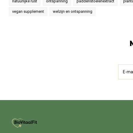
natuurlijke rust
ontspanning
paddenstoelenextract
plant
vegan supplement
welzijn en ontspanning