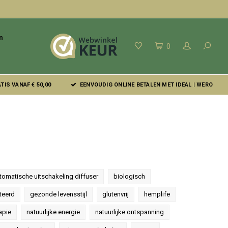
n
0
IS VANAF € 50,00
EENVOUDIG ONLINE BETALEN MET IDEAL | WERO
tomatische uitschakeling diffuser
biologisch
teerd
gezonde levensstijl
glutenvrij
hemplife
apie
natuurlijke energie
natuurlijke ontspanning