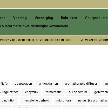
ten
Voeding
Verzorging
Rubrieken
Geurproducte
s & Informatie over Natuurlijke Gezondheid
VOOR 17.00 UUR BESTELD, DE VOLGENDE DAG IN HUIS
VERZENDING GRAT
4Life
adaptogeen
antioxidanten
aromatherapie diffuser
au
ourage effect
enzymrijk
fermentatie
full spectrum
gefermen
ing nutrition
mentale helderheid
microflora
natuurlijke aromather