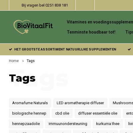
Bij vragen bel 0251 838 181
Vitamines en voedingssupplemen
Tenminste houdbaar tot!
Tip
HET GROOTSTE ASSORTIMENT NATUURLIJKE SUPPLEMENTEN
Home
Tags
Tags
Tags
Aromafume Naturals
LED aromatherapie diffuser
Mushrooms
biologische hennep
cbd olie
diffuser essentiële olie
ent
hennepzaadolie
immuunondersteuning
kurkuma thee
liv