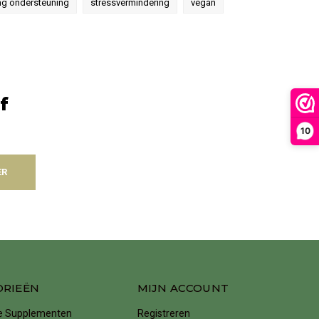
ing ondersteuning
stressvermindering
vegan
f
10
ER
ORIEËN
MIJN ACCOUNT
ke Supplementen
Registreren