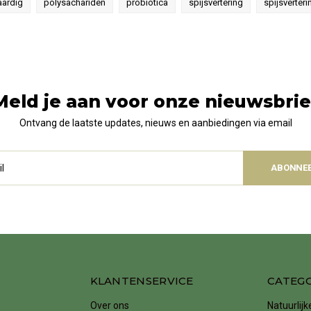
aardig
polysachariden
probiotica
spijsvertering
spijsverter
Meld je aan voor onze nieuwsbrie
Ontvang de laatste updates, nieuws en aanbiedingen via email
ABONNE
KLANTENSERVICE
CATEG
Over ons
Natuurlij