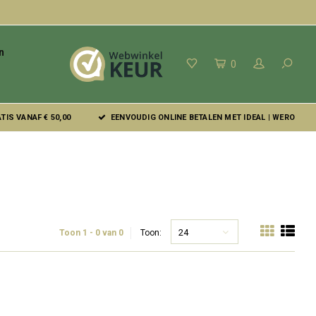
n
0
IS VANAF € 50,00
EENVOUDIG ONLINE BETALEN MET IDEAL | WERO
24
Toon 1 - 0 van 0
Toon: