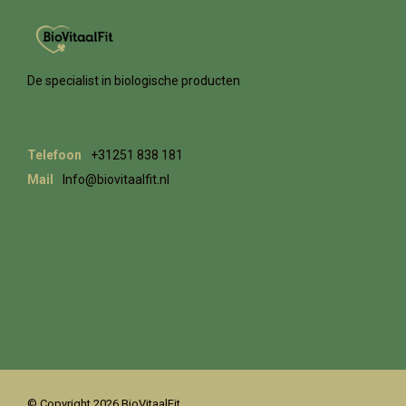
De specialist in biologische producten
Telefoon
+31251 838 181
Mail
Info@biovitaalfit.nl
© Copyright 2026 BioVitaalFit