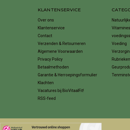
KLANTENSERVICE
CATEG
Over ons
Natuurlij
Klantenservice
Vitamines
Contact
voedings
Verzenden & Retourneren
Voeding
Algemene Voorwaarden
Verzorgin
Privacy Policy
Rubrieke
Betaalmethoden
Geurprod
Garantie & Herroepingsformulier
Tenminste
Klachten
Vacatures bij BioVitaalFit!
RSS-feed