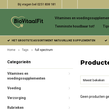
Bij vragen bel 0251 838 181
Vitamines en voedingssupplemen
Tenminste houdbaar tot!
Tip
HET GROOTSTE ASSORTIMENT NATUURLIJKE SUPPLEMENTEN
Home
Tags
full spectrum
Product
Categorieën
Vitamines en
voedingssupplementen
Meest bekeken
Voeding
Geen producten ge
Verzorging
Rubrieken