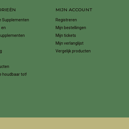
ORIEËN
MIJN ACCOUNT
ke Supplementen
Registreren
 en
Mijn bestellingen
supplementen
Mijn tickets
Mijn verlanglijst
g
Vergelijk producten
n
ucten
 houdbaar tot!