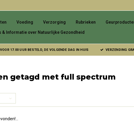
ten
Voeding
Verzorging
Rubrieken
Geurproducte
s & Informatie over Natuurlijke Gezondheid
VOOR 17.00 UUR BESTELD, DE VOLGENDE DAG IN HUIS
VERZENDING GRAT
en getagd met full spectrum
vonden!...