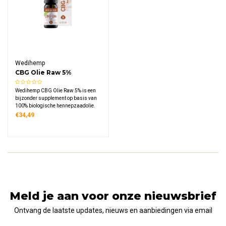
Wedihemp
CBG Olie Raw 5%
Wedihemp CBG Olie Raw 5% is een
bijzonder supplement op basis van
100% biologische hennepzaadolie.
CBG (cannabigerol) staat bekend
€34,49
als de belangrijke voorloper van CBD
en wordt uiterst zorgvuldig
gewonnen via superkritische CO2-
extractie.
Meld je aan voor onze nieuwsbrief
Ontvang de laatste updates, nieuws en aanbiedingen via email