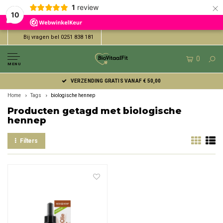
×
1
review
10
Bij vragen bel 0251 838 181
0
MENU
VERZENDING GRATIS VANAF € 50,00
Home
Tags
biologische hennep
Producten getagd met biologische
hennep
Filters