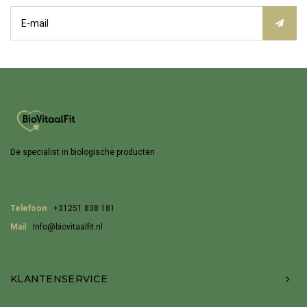
De specialist in biologische producten
Telefoon
+31251 838 181
Mail
Info@biovitaalfit.nl
KLANTENSERVICE