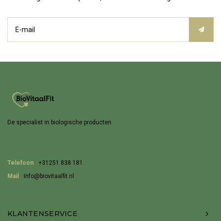
De specialist in biologische producten
Telefoon
+31251 838 181
Mail
Info@biovitaalfit.nl
KLANTENSERVICE