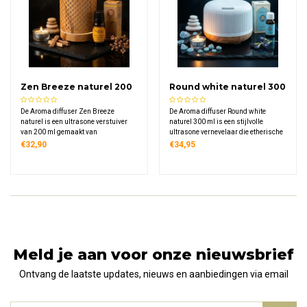
Zen Breeze naturel 200
Round white naturel 300
ml
ml
De Aroma diffuser Zen Breeze
De Aroma diffuser Round white
naturel is een ultrasone verstuiver
naturel 300 ml is een stijlvolle
van 200 ml gemaakt van
ultrasone vernevelaar die etherische
polypropyleen. Met 7-kleuren LED-
oliën fijn verspreidt als koude nevel.
€32,90
€34,95
licht en instelbare nevelverspreiding
Met een naturel houtlook afwerking
creëer je een rustgevende
en zacht LED-licht past hij naadloos
aromatherapie ervaring thuis.
in elk interieur.
Meld je aan voor onze nieuwsbrief
Ontvang de laatste updates, nieuws en aanbiedingen via email