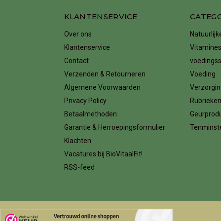
KLANTENSERVICE
CATEG
Over ons
Natuurlij
Klantenservice
Vitamines
Contact
voedings
Verzenden & Retourneren
Voeding
Algemene Voorwaarden
Verzorgin
Privacy Policy
Rubrieke
Betaalmethoden
Geurprod
Garantie & Herroepingsformulier
Tenminste
Klachten
Vacatures bij BioVitaalFit!
RSS-feed