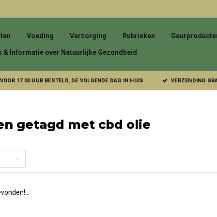
ten
Voeding
Verzorging
Rubrieken
Geurproducte
s & Informatie over Natuurlijke Gezondheid
VOOR 17.00 UUR BESTELD, DE VOLGENDE DAG IN HUIS
VERZENDING GRAT
en getagd met cbd olie
vonden!...