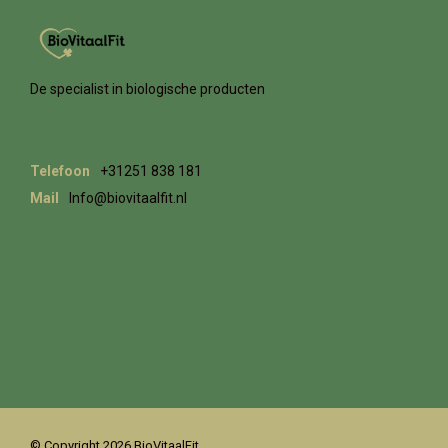
De specialist in biologische producten
Telefoon
+31251 838 181
Mail
Info@biovitaalfit.nl
© Copyright 2026 BioVitaalFit