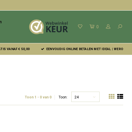
n
0
IS VANAF € 50,00
EENVOUDIG ONLINE BETALEN MET IDEAL | WERO
24
Toon 1 - 0 van 0
Toon: