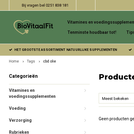
Bij vragen bel 0251 838 181
Vitamines en voedingssupplemen
Tenminste houdbaar tot!
Tip
HET GROOTSTE ASSORTIMENT NATUURLIJKE SUPPLEMENTEN
Home
Tags
cbd olie
Product
Categorieën
Vitamines en
voedingssupplementen
Meest bekeken
Voeding
Geen producten ge
Verzorging
Rubrieken