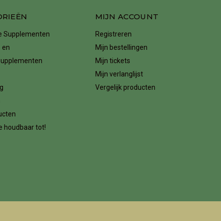
ORIEËN
MIJN ACCOUNT
ke Supplementen
Registreren
 en
Mijn bestellingen
supplementen
Mijn tickets
Mijn verlanglijst
g
Vergelijk producten
n
ucten
 houdbaar tot!