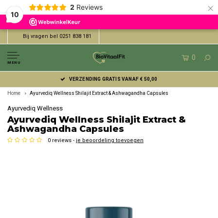
×
2
Reviews
10
Bij vragen bel 0251 838 181
0
MENU
VERZENDING GRATIS VANAF € 50,00
Home
Ayurvediq Wellness Shilajit Extract & Ashwagandha Capsules
Ayurvediq Wellness
Ayurvediq Wellness Shilajit Extract &
Ashwagandha Capsules
0 reviews -
je beoordeling toevoegen