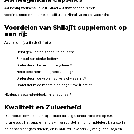
Ayurvediq Wellness Shilajit Extract & Ashwagandha is een
voedingssupplement met shilajit uit de Himalaya en ashwagandha.
Voordelen van Shilajit supplement op
een rij:
Asphaltum (purified) (Shilajit):
Helpt gewrichten soepel te houden*
Behoud van sterke botten*
Ondersteunt het immuunsysteem*
Helpt beschermen bij veroudering*
Ondersteunt de vet- en suikerstofwisseling*
Ondersteunt de mentale en cognitieve functie*
*Evaluatie gezondheidsclaim is lopende.*
Kwaliteit en Zuiverheid
Dit product bevat een shilajit-extract dat is gestandaardiseerd op 60%
fulvinezuur. Het supplement is vrij van vulstoffen, bindmiddelen, kleurstoffen
en conserveringsmiddelen, en is GMO-vrij, evenals vrij van gluten, soja en