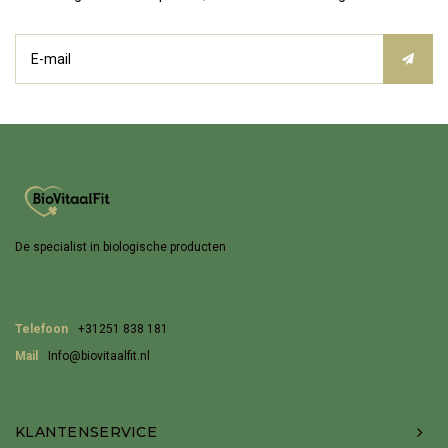
De specialist in biologische producten
Telefoon
+31251 838 181
Mail
Info@biovitaalfit.nl
KLANTENSERVICE