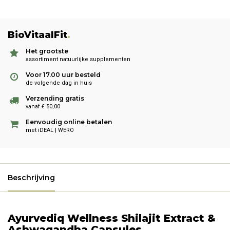
BioVitaalFit
.
Het grootste
assortiment natuurlijke supplementen
Voor 17.00 uur besteld
de volgende dag in huis
Verzending gratis
vanaf € 50,00
Eenvoudig online betalen
met iDEAL | WERO
Beschrijving
Ayurvediq Wellness Shilajit Extract &
Ashwagandha Capsules