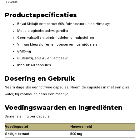
lactose.
Productspecificaties
Bevat Shilajit extract met 60% fulvinezuur uit de Himalaya
Met biologische ashwagandha
Geen vulstoffen, bindmiddelen of hulpstoffen
Vrij van kleurstoffen en conserveringsmiddelen
GMO-vrij
Glutenvrij, sojavrij en lactosevrij
Inhoud: 60 capsules
Dosering en Gebruik
Neem dagelijks één tot twee capsules. Neem de capsules in met een glas
water, bij voorkeur tijdens een maaltijd.
Voedingswaarden en Ingrediënten
Samenstelling per capsule:
Voedingsstof
Hoeveelheid
Shilajit extract
500 mg