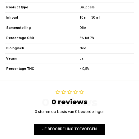
Product type
Druppels
Inhoud
10 ml | 30 ml
Samenstelling
Olie
Percentage CBD
3% tot 7%
Biologisch
Nee
Vegan
Ja
Percentage THC
< 0,5%
0 reviews
0 reviews
0 sterren op basis van 0 beoordelingen
JE BEOORDELING TOEVOEGEN