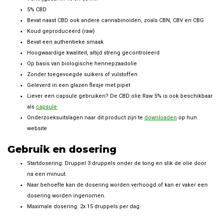
5% CBD
Bevat naast CBD ook andere cannabinoïden, zoals CBN, CBV en CBG
Koud geproduceerd (raw)
Bevat een authentieke smaak
Hoogwaardige kwaliteit, altijd streng gecontroleerd
Op basis van biologische hennepzaadolie
Zonder toegevoegde suikers of vulstoffen
Geleverd in een glazen flesje met pipet
Liever een capsule gebruiken? De CBD olie Raw 5% is ook beschikbaar
als
capsule
.
Onderzoeksuitslagen naar dit product zijn te
downloaden
op hun
website
Gebruik en dosering
Startdosering: Druppel 3 druppels onder de tong en slik de olie door
na een minuut.
Naar behoefte kan de dosering worden verhoogd of kan er vaker een
dosering worden ingenomen.
Maximale dosering: 2x 15 druppels per dag.