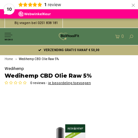
×
1
review
10
Bij vragen bel 0251 838 181
0
MENU
VERZENDING GRATIS VANAF € 50,00
Home
Wedihemp CBD Olie Raw 5%
Wedihemp
Wedihemp CBD Olie Raw 5%
0 reviews -
je beoordeling toevoegen