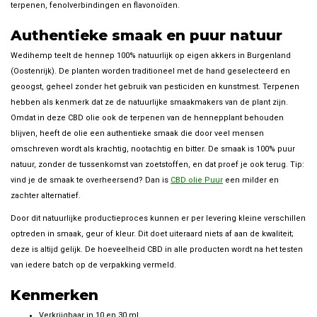
terpenen, fenolverbindingen en flavonoïden.
Authentieke smaak en puur natuur
Wedihemp teelt de hennep 100% natuurlijk op eigen akkers in Burgenland
(Oostenrijk). De planten worden traditioneel met de hand geselecteerd en
geoogst, geheel zonder het gebruik van pesticiden en kunstmest. Terpenen
hebben als kenmerk dat ze de natuurlijke smaakmakers van de plant zijn.
Omdat in deze CBD olie ook de terpenen van de hennepplant behouden
blijven, heeft de olie een authentieke smaak die door veel mensen
omschreven wordt als krachtig, nootachtig en bitter. De smaak is 100% puur
natuur, zonder de tussenkomst van zoetstoffen, en dat proef je ook terug. Tip:
vind je de smaak te overheersend? Dan is
CBD olie Puur
een milder en
zachter alternatief.
Door dit natuurlijke productieproces kunnen er per levering kleine verschillen
optreden in smaak, geur of kleur. Dit doet uiteraard niets af aan de kwaliteit;
deze is altijd gelijk. De hoeveelheid CBD in alle producten wordt na het testen
van iedere batch op de verpakking vermeld.
Kenmerken
Verkrijgbaar in 10 en 30 ml.