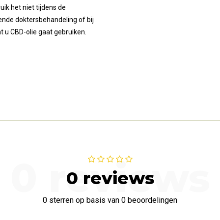
ik het niet tijdens de
ende doktersbehandeling of bij
at u CBD-olie gaat gebruiken.
0 reviews
0 reviews
0 sterren op basis van 0 beoordelingen