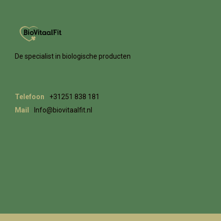
De specialist in biologische producten
Telefoon
+31251 838 181
Mail
Info@biovitaalfit.nl