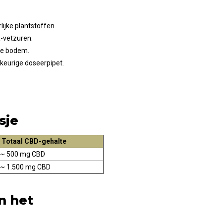
lijke plantstoffen.
a-vetzuren.
se bodem.
keurige doseerpipet.
.
sje
Totaal CBD-gehalte
~ 500 mg CBD
~ 1.500 mg CBD
n het