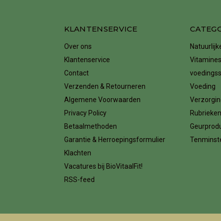
KLANTENSERVICE
CATEG
Over ons
Natuurlij
Klantenservice
Vitamines
Contact
voedings
Verzenden & Retourneren
Voeding
Algemene Voorwaarden
Verzorgin
Privacy Policy
Rubrieke
Betaalmethoden
Geurprod
Garantie & Herroepingsformulier
Tenminste
Klachten
Vacatures bij BioVitaalFit!
RSS-feed