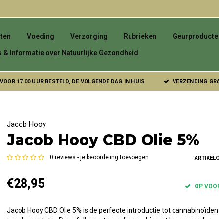
ten
Voeding
Verzorging
Rubrieken
Geurproducte
s & Informatie over Natuurlijke Gezondheid
VOOR 17.00 UUR BESTELD, DE VOLGENDE DAG IN HUIS
VERZENDING GRAT
Jacob Hooy
Jacob Hooy CBD Olie 5%
0 reviews -
je beoordeling toevoegen
ARTIKEL
€28,95
OP VOO
Jacob Hooy CBD Olie 5% is de perfecte introductie tot cannabinoïden