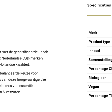
Specificaties
Merk
Product type
Inhoud
t met de gecertificeerde Jacob
iek Nederlandse CBD-merken
Samenstellin
ollandse kwaliteit.
Percentage C
ebalanceerde keuze voor
Biologisch
is van deze hoogwaardige olie
 bron is van essentiële
Vegan
en 6-vetzuren.
Percentage 