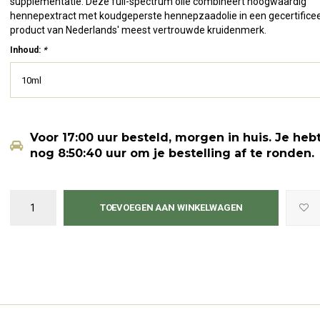
supplementatie. Deze full-spectrum olie combineert hoogwaardig
hennepextract met koudgeperste hennepzaadolie in een gecertifice
product van Nederlands' meest vertrouwde kruidenmerk.
Inhoud:
*
10ml
Voor 17:00 uur besteld, morgen in huis.
Je heb
nog
8:50:39
uur om je bestelling af te ronden.
TOEVOEGEN AAN WINKELWAGEN