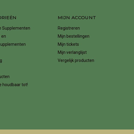
ORIEËN
MIJN ACCOUNT
ke Supplementen
Registreren
 en
Mijn bestellingen
supplementen
Mijn tickets
Mijn verlanglijst
g
Vergelijk producten
n
ucten
 houdbaar tot!