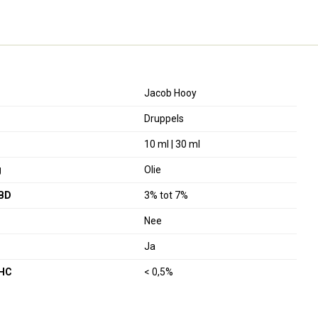
Jacob Hooy
Druppels
10 ml | 30 ml
g
Olie
BD
3% tot 7%
Nee
Ja
THC
< 0,5%