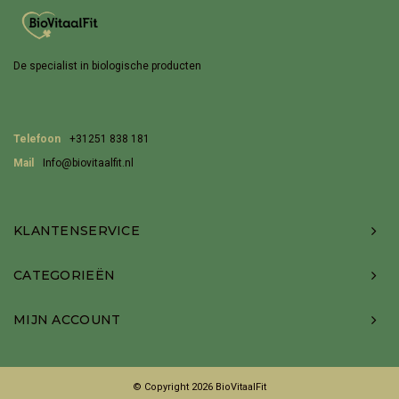
De specialist in biologische producten
Telefoon
+31251 838 181
Mail
Info@biovitaalfit.nl
KLANTENSERVICE
CATEGORIEËN
MIJN ACCOUNT
© Copyright 2026 BioVitaalFit