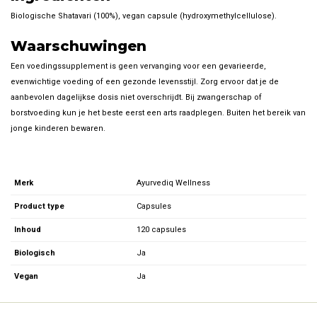
Biologische Shatavari (100%), vegan capsule (hydroxymethylcellulose).
Waarschuwingen
Een voedingssupplement is geen vervanging voor een gevarieerde,
evenwichtige voeding of een gezonde levensstijl. Zorg ervoor dat je de
aanbevolen dagelijkse dosis niet overschrijdt. Bij zwangerschap of
borstvoeding kun je het beste eerst een arts raadplegen. Buiten het bereik van
jonge kinderen bewaren.
Merk
Ayurvediq Wellness
Product type
Capsules
Inhoud
120 capsules
Biologisch
Ja
Vegan
Ja