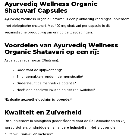
Ayurvediq Wellness Organic
Shatavari Capsules
Ayurvediq Wellness Organic Shatavari is een plantaardig voedingssupplement
met biologische shatavari. Met 400 mg shatavari per capsule is dit
veganistische product vrij van onnodige toevoegingen.
Voordelen van Ayurvediq Wellness
Organic Shatavari op een rij:
Asparagus racemosus (Shatavari):
Goed voor de spijsvertering*
Bij ongemakken rondom de menstruatie*
Ondersteunt de mannelijke potentie*
Heeft een positieve invloed op het zenuwstelsel*
*Evaluatie gezondheidsclaim is lopende.*
Kwaliteit en Zuiverheid
Dit supplement is biologisch gecertificeerd door de Soil Association en vrij
van vulstoffen, bindmiddelen en andere hulpstoffen. Het is bovendien
glutenvrij, sojavrij en lactosevrij