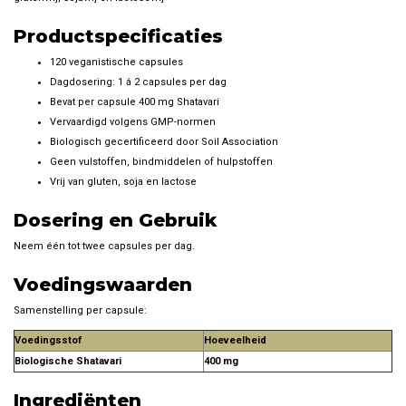
Productspecificaties
120 veganistische capsules
Dagdosering: 1 á 2 capsules per dag
Bevat per capsule 400 mg Shatavari
Vervaardigd volgens GMP-normen
Biologisch gecertificeerd door Soil Association
Geen vulstoffen, bindmiddelen of hulpstoffen
Vrij van gluten, soja en lactose
Dosering en Gebruik
Neem één tot twee capsules per dag.
Voedingswaarden
Samenstelling per capsule:
Voedingsstof
Hoeveelheid
Biologische Shatavari
400 mg
Ingrediënten