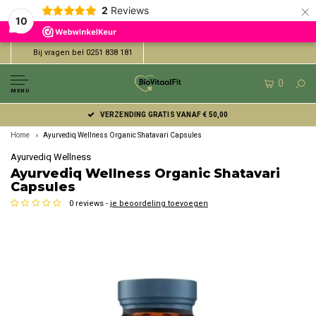
×
2
Reviews
10
Bij vragen bel 0251 838 181
0
MENU
VERZENDING GRATIS VANAF € 50,00
Home
Ayurvediq Wellness Organic Shatavari Capsules
Ayurvediq Wellness
Ayurvediq Wellness Organic Shatavari
Capsules
0 reviews -
je beoordeling toevoegen