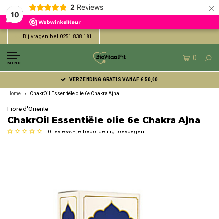
×
2
Reviews
10
Bij vragen bel 0251 838 181
0
MENU
VERZENDING GRATIS VANAF € 50,00
Home
ChakrOil Essentiële olie 6e Chakra Ajna
Fiore d'Oriente
ChakrOil Essentiële olie 6e Chakra Ajna
0 reviews -
je beoordeling toevoegen