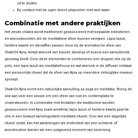
uit te sluiten
Bij contact met de ogen direct uitspoelen met veel water
Combinatie met andere praktijken
Het zesde chakra wordt traditioneel geassocieerd met bepaalde edelstenen
en wierooksoorten die de meditatieve sfeer kunnen verrijken. Lapis lazuli,
heldere kwarts en stersaffier passen mooi bij de aromatische sfeer van
ChakrOil Ajna, terwijl wierook van bijvoet, steranijs of acacia een aanvullende
geurlaag biedt. Door deze elementen te combineren een druppel olie op de
pols, een lapis lazuli als meditatiefocus en wat wierook in de diffuser ontstaat
een persoonlijk ritueel dat de sfeer van Ajna op meerdere zintuiglijke niveaus
oproept.
ChakrOil Ajna vormt een natuurlijke aanvulling op yoga en meditatie. Breng de
olie aan vóór een sessie om een sfeer van rust en contemplatie te
ondersteunen. In combinatie met kristallen die traditioneel worden
geassocieerd met Ajna zoals amethist, lapis lazuli of heldere kwarts past de
olie in een bewust samengesteld meditatie-ritueel. Voor wie een dagelijks
ritueel zoekt, kan het aanbrengen als onderdeel van een ochtend- of
avondroutine dienen als een rustgevend moment van bezinning.