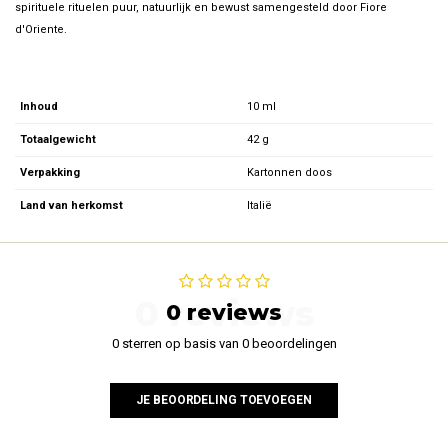
spirituele rituelen puur, natuurlijk en bewust samengesteld door Fiore
d'Oriente.
Inhoud
10 ml
Totaalgewicht
42 g
Verpakking
Kartonnen doos
Land van herkomst
Italië
0 reviews
0 reviews
0 sterren op basis van 0 beoordelingen
JE BEOORDELING TOEVOEGEN