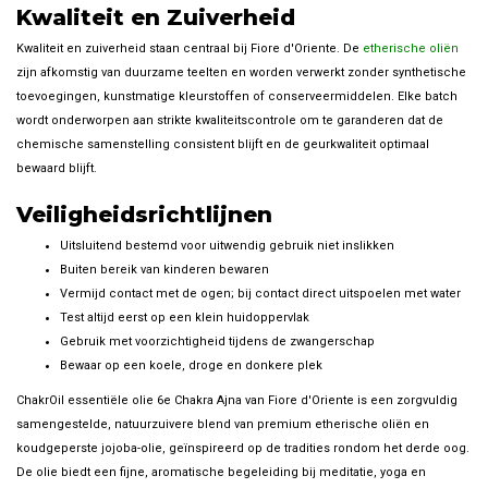
Kwaliteit en Zuiverheid
Kwaliteit en zuiverheid staan centraal bij Fiore d'Oriente. De
etherische oliën
zijn afkomstig van duurzame teelten en worden verwerkt zonder synthetische
toevoegingen, kunstmatige kleurstoffen of conserveermiddelen. Elke batch
wordt onderworpen aan strikte kwaliteitscontrole om te garanderen dat de
chemische samenstelling consistent blijft en de geurkwaliteit optimaal
bewaard blijft.
Veiligheidsrichtlijnen
Uitsluitend bestemd voor uitwendig gebruik niet inslikken
Buiten bereik van kinderen bewaren
Vermijd contact met de ogen; bij contact direct uitspoelen met water
Test altijd eerst op een klein huidoppervlak
Gebruik met voorzichtigheid tijdens de zwangerschap
Bewaar op een koele, droge en donkere plek
ChakrOil essentiële olie 6e Chakra Ajna van Fiore d'Oriente is een zorgvuldig
samengestelde, natuurzuivere blend van premium etherische oliën en
koudgeperste jojoba-olie, geïnspireerd op de tradities rondom het derde oog.
De olie biedt een fijne, aromatische begeleiding bij meditatie, yoga en