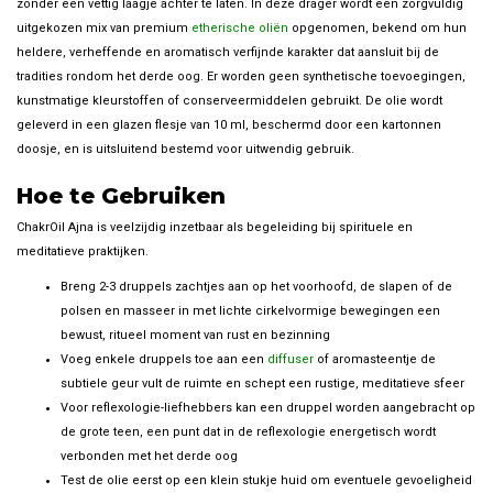
zonder een vettig laagje achter te laten. In deze drager wordt een zorgvuldig
uitgekozen mix van premium
etherische oliën
opgenomen, bekend om hun
heldere, verheffende en aromatisch verfijnde karakter dat aansluit bij de
tradities rondom het derde oog. Er worden geen synthetische toevoegingen,
kunstmatige kleurstoffen of conserveermiddelen gebruikt. De olie wordt
geleverd in een glazen flesje van 10 ml, beschermd door een kartonnen
doosje, en is uitsluitend bestemd voor uitwendig gebruik.
Hoe te Gebruiken
ChakrOil Ajna is veelzijdig inzetbaar als begeleiding bij spirituele en
meditatieve praktijken.
Breng 2-3 druppels zachtjes aan op het voorhoofd, de slapen of de
polsen en masseer in met lichte cirkelvormige bewegingen een
bewust, ritueel moment van rust en bezinning
Voeg enkele druppels toe aan een
diffuser
of aromasteentje de
subtiele geur vult de ruimte en schept een rustige, meditatieve sfeer
Voor reflexologie-liefhebbers kan een druppel worden aangebracht op
de grote teen, een punt dat in de reflexologie energetisch wordt
verbonden met het derde oog
Test de olie eerst op een klein stukje huid om eventuele gevoeligheid