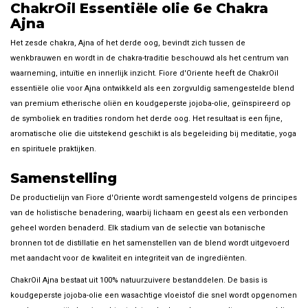
ChakrOil Essentiële olie 6e Chakra
Ajna
Het zesde chakra, Ajna of het derde oog, bevindt zich tussen de
wenkbrauwen en wordt in de chakra-traditie beschouwd als het centrum van
waarneming, intuïtie en innerlijk inzicht. Fiore d'Oriente heeft de ChakrOil
essentiële olie voor Ajna ontwikkeld als een zorgvuldig samengestelde blend
van premium etherische oliën en koudgeperste jojoba-olie, geïnspireerd op
de symboliek en tradities rondom het derde oog. Het resultaat is een fijne,
aromatische olie die uitstekend geschikt is als begeleiding bij meditatie, yoga
en spirituele praktijken.
Samenstelling
De productielijn van Fiore d'Oriente wordt samengesteld volgens de principes
van de holistische benadering, waarbij lichaam en geest als een verbonden
geheel worden benaderd. Elk stadium van de selectie van botanische
bronnen tot de distillatie en het samenstellen van de blend wordt uitgevoerd
met aandacht voor de kwaliteit en integriteit van de ingrediënten.
ChakrOil Ajna bestaat uit 100% natuurzuivere bestanddelen. De basis is
koudgeperste jojoba-olie een wasachtige vloeistof die snel wordt opgenomen