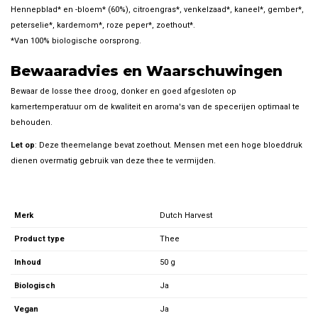
Hennepblad* en -bloem* (60%), citroengras*, venkelzaad*, kaneel*, gember*,
peterselie*, kardemom*, roze peper*, zoethout*.
*Van 100% biologische oorsprong.
Bewaaradvies en Waarschuwingen
Bewaar de losse thee droog, donker en goed afgesloten op
kamertemperatuur om de kwaliteit en aroma's van de specerijen optimaal te
behouden.
Let op
: Deze theemelange bevat zoethout. Mensen met een hoge bloeddruk
dienen overmatig gebruik van deze thee te vermijden.
Merk
Dutch Harvest
Product type
Thee
Inhoud
50 g
Biologisch
Ja
Vegan
Ja