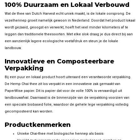
100% Duurzaam en Lokaal Verbouwd
Wat de thee van Dutch Harvest echt uniek maakt, is de lokale oorsprong. De
vezelhennep groeit namelijk gewoon in Nederland. Doordat het product lokaal
wordt gezaaid, geoogst en verwerkt, hoeft het veel minder kilometers af te
leggen dan traditionele theesoorten. Met elke slok draag je dus direct bij aan
een aanzienlijk lagere ecologische voetafdruk en steun je de lokale
landbouw.
Innovatieve en Composteerbare
Verpakking
Bij een puur en lokaal product hoort uiteraard een verantwoorde verpakking.
De Hemp Chai thee zit los verpakt in een innovatieve zak gemaakt van
PaperWise papier. Dit is papier dat voor de volle 100% is vervaardigd uit
landbouwafval. Daarnaast is de binnenzijde van de verpakking voorzien van
een speciale biobased folie, waardoor de gehele lege verpakking volledig
gecomposteerd kan worden.
Productkenmerken
Unieke Chai-thee met biologische hennep als basis