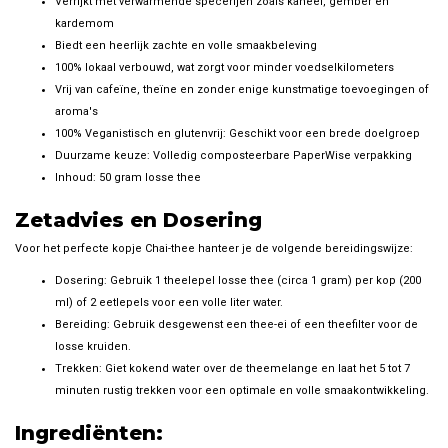
Verrijkt met verwarmende specerijen zoals kaneel, gember en
kardemom
Biedt een heerlijk zachte en volle smaakbeleving
100% lokaal verbouwd, wat zorgt voor minder voedselkilometers
Vrij van cafeïne, theïne en zonder enige kunstmatige toevoegingen of
aroma's
100% Veganistisch en glutenvrij: Geschikt voor een brede doelgroep
Duurzame keuze: Volledig composteerbare PaperWise verpakking
Inhoud: 50 gram losse thee
Zetadvies en Dosering
Voor het perfecte kopje Chai-thee hanteer je de volgende bereidingswijze:
Dosering: Gebruik 1 theelepel losse thee (circa 1 gram) per kop (200
ml) of 2 eetlepels voor een volle liter water.
Bereiding: Gebruik desgewenst een thee-ei of een theefilter voor de
losse kruiden.
Trekken: Giet kokend water over de theemelange en laat het 5 tot 7
minuten rustig trekken voor een optimale en volle smaakontwikkeling.
Ingrediënten: