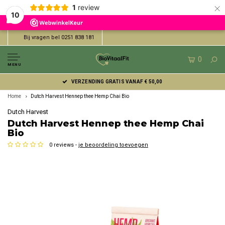
×
1
review
10
Bij vragen bel 0251 838 181
0
MENU
VERZENDING GRATIS VANAF € 50,00
Home
Dutch Harvest Hennep thee Hemp Chai Bio
Dutch Harvest
Dutch Harvest Hennep thee Hemp Chai
Bio
0 reviews -
je beoordeling toevoegen