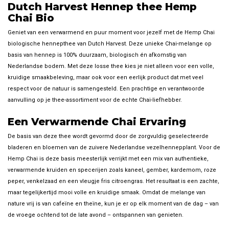
Dutch Harvest Hennep thee Hemp
Chai Bio
Geniet van een verwarmend en puur moment voor jezelf met de Hemp Chai
biologische hennepthee van Dutch Harvest. Deze unieke Chai-melange op
basis van hennep is 100% duurzaam, biologisch én afkomstig van
Nederlandse bodem. Met deze losse thee kies je niet alleen voor een volle,
kruidige smaakbeleving, maar ook voor een eerlijk product dat met veel
respect voor de natuur is samengesteld. Een prachtige en verantwoorde
aanvulling op je thee-assortiment voor de echte Chai-liefhebber.
Een Verwarmende Chai Ervaring
De basis van deze thee wordt gevormd door de zorgvuldig geselecteerde
bladeren en bloemen van de zuivere Nederlandse vezelhennepplant. Voor de
Hemp Chai is deze basis meesterlijk verrijkt met een mix van authentieke,
verwarmende kruiden en specerijen zoals kaneel, gember, kardemom, roze
peper, venkelzaad en een vleugje fris citroengras. Het resultaat is een zachte,
maar tegelijkertijd mooi volle en kruidige smaak. Omdat de melange van
nature vrij is van cafeïne en theïne, kun je er op elk moment van de dag – van
de vroege ochtend tot de late avond – ontspannen van genieten.