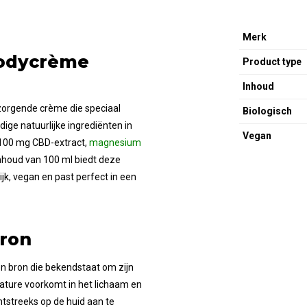
Merk
Bodycrème
Product type
Inhoud
orgende crème die speciaal
Biologisch
ge natuurlijke ingrediënten in
Vegan
t 100 mg CBD-extract,
magnesium
nhoud van 100 ml biedt deze
k, vegan en past perfect in een
Bron
n bron die bekendstaat om zijn
ature voorkomt in het lichaam en
htstreeks op de huid aan te