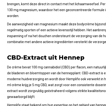
brengen, komt deze direct in contact met het lichaamweefsel. Per 
130 mg magnesium, waardoor het een geconcentreerde formule is d
worden.
De aanwezigheid van magnesium maakt deze bodycrème bijzonde
regelmatig sporten of een actieve levensstijl hebben. Het aanbre
inspanning of na het douchen ondersteunt de verzorging van de hui
combinatie met andere actieve ingrediënten versterkt de verzorg
CBD-Extract uit Hennep
De crème bevat 100 mg cannabidiol (CBD) per flacon, een natuurli
de bladeren en bloemtoppen van de hennepplant. CBD-extract is ee
moderne huidverzorging en wordt door Hemplife ook verwerkt in 
ml crème krijg je 5 mg CBD, wat zorgt voor een consistente doserin
extract wordt zorgvuldig geëxtraheerd volgens strikte kwaliteitsn
gewaarborgd blijft.
Hemplife staat bekend om hun expertise op het gebied van henne