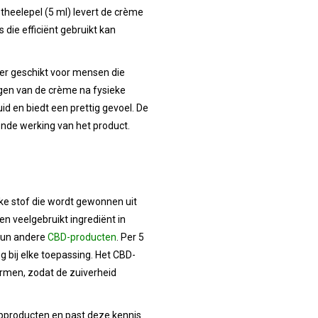
theelepel (5 ml) levert de crème
ie efficiënt gebruikt kan
r geschikt voor mensen die
ngen van de crème na fysieke
d en biedt een prettig gevoel. De
ende werking van het product.
jke stof die wordt gewonnen uit
n veelgebruikt ingrediënt in
hun andere
CBD-producten
. Per 5
g bij elke toepassing. Het CBD-
ormen, zodat de zuiverheid
pproducten en past deze kennis