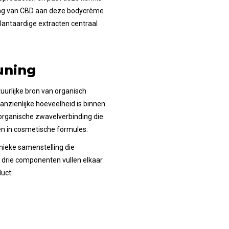
eging van CBD aan deze bodycrème
plantaardige extracten centraal
uning
urlijke bron van organisch
nzienlijke hoeveelheid is binnen
rganische zwavelverbinding die
n in cosmetische formules.
ieke samenstelling die
drie componenten vullen elkaar
uct: