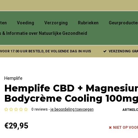
ten
Voeding
Verzorging
Rubrieken
Geurproducte
s & Informatie over Natuurlijke Gezondheid
VOOR 17.00 UUR BESTELD, DE VOLGENDE DAG IN HUIS
VERZENDING GRAT
Hemplife
Hemplife CBD + Magnesi
Bodycrème Cooling 100m
0 reviews -
je beoordeling toevoegen
ARTIKEL
€29,95
NIET OP VO