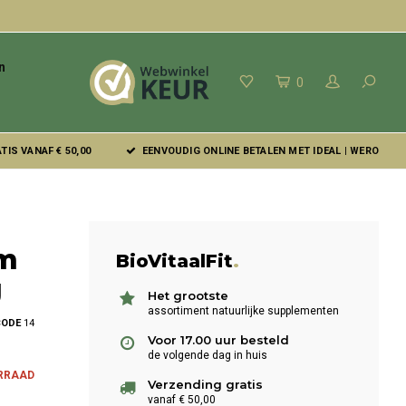
n
0
IS VANAF € 50,00
EENVOUDIG ONLINE BETALEN MET IDEAL | WERO
um
BioVitaalFit
.
g
Het grootste
assortiment natuurlijke supplementen
CODE
14
Voor 17.00 uur besteld
de volgende dag in huis
ORRAAD
Verzending gratis
vanaf € 50,00