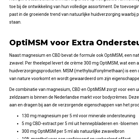
toe bij de ontwikkeling van hun volledige assortiment. De toevo
past in de groeiende trend van natuurlijke huidverzorging waarbij 
staan.
OptiMSM voor Extra Onderste
Naast magnesium en CBD bevat de formule ook OptiMSM, een natu
zwavel. Per theelepel levert de crème 300 mg OptiMSM, wat een aa
huidverzorgingsproducten. MSM (methylsulfonylmethaan) is een o
van nature voorkomt en wordt gewaardeerd om zijn eigenschappe
De combinatie van magnesium, CBD en OptiMSM zorgt voor een un
zeldzaam is binnen de Nederlandse markt voor bodycrèmes. Deze 
aan en dragen bij aan de verzorgende eigenschappen van het prod
130 mg magnesium per 5 ml voor minerale ondersteuning
5 mg CBD-extract per 5 ml uit hennepbladeren en -bloemen
300 mg OptiMSM per 5 ml als natuurlijke zwavelbron
10% menthol voor een verfrissend en verkoelend effect