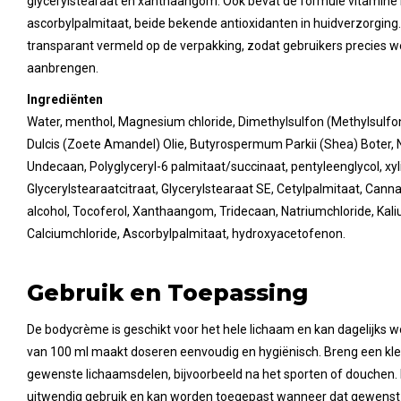
glycerylstearaat en xanthaangom. Ook bevat de formule vitamine E
ascorbylpalmitaat, beide bekende antioxidanten in huidverzorging. D
transparant vermeld op de verpakking, zodat gebruikers precies w
aanbrengen.
Ingrediënten
Water, menthol, Magnesium chloride, Dimethylsulfon (Methylsulf
Dulcis (Zoete Amandel) Olie, Butyrospermum Parkii (Shea) Boter, N
Undecaan, Polyglyceryl-6 palmitaat/succinaat, pentyleenglycol, xyli
Glycerylstearaatcitraat, Glycerylstearaat SE, Cetylpalmitaat, Cannab
alcohol, Tocoferol, Xanthaangom, Tridecaan, Natriumchloride, Kal
Calciumchloride, Ascorbylpalmitaat, hydroxyacetofenon.
Gebruik en Toepassing
De bodycrème is geschikt voor het hele lichaam en kan dagelijks 
van 100 ml maakt doseren eenvoudig en hygiënisch. Breng een kle
gewenste lichaamsdelen, bijvoorbeeld na het sporten of douchen. 
uitwendig gebruik en kan worden toegepast wanneer dat gewenst 