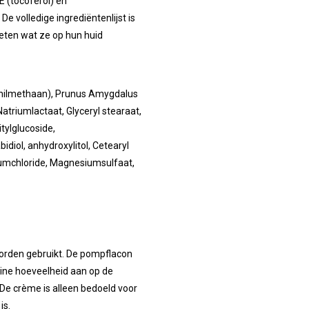
 (tocoferol) en
e volledige ingrediëntenlijst is
eten wat ze op hun huid
onilmethaan), Prunus Amygdalus
atriumlactaat, Glyceryl stearaat,
tylglucoside,
idiol, anhydroxylitol, Cetearyl
iumchloride, Magnesiumsulfaat,
worden gebruikt. De pompflacon
ine hoeveelheid aan op de
De crème is alleen bedoeld voor
is.