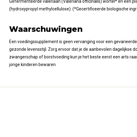
Gefermenteerde valeriaan (Valeriana officinalis) wortel* en een p
(hydroxypropyl methylcellulose). (*Gecertificeerde biologische ing
Waarschuwingen
Een voedingssupplement is geen vervanging voor een gevarieerde
gezonde levensstijl. Zorg ervoor dat je de aanbevolen dagelijkse dosi
zwangerschap of borstvoeding kun je het beste eerst een arts raa
jonge kinderen bewaren.