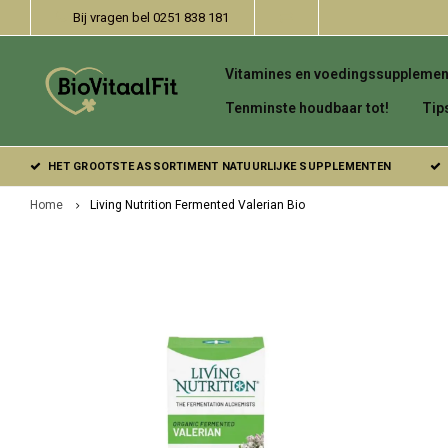
Bij vragen bel 0251 838 181
Vitamines en voedingssupplemen
Tenminste houdbaar tot!
Tip
HET GROOTSTE ASSORTIMENT NATUURLIJKE SUPPLEMENTEN
Home
Living Nutrition Fermented Valerian Bio