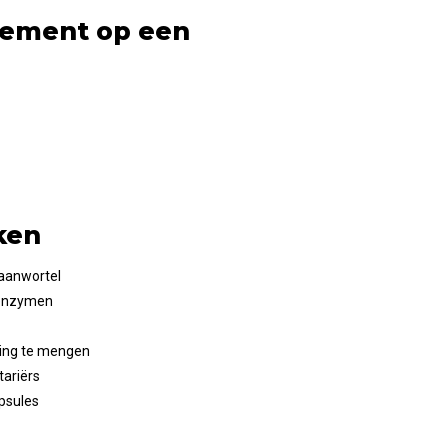
lement op een
ken
aanwortel
n enzymen
ing te mengen
tariërs
apsules