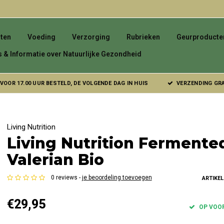
ten
Voeding
Verzorging
Rubrieken
Geurproducte
s & Informatie over Natuurlijke Gezondheid
VOOR 17.00 UUR BESTELD, DE VOLGENDE DAG IN HUIS
VERZENDING GRAT
Living Nutrition
Living Nutrition Fermente
Valerian Bio
0 reviews -
je beoordeling toevoegen
ARTIKE
€29,95
OP VOO