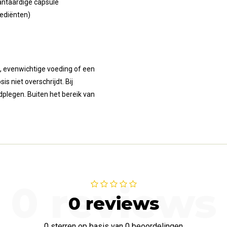
lantaardige capsule
rediënten)
, evenwichtige voeding of een
s niet overschrijdt. Bij
dplegen. Buiten het bereik van
0 reviews
0 reviews
0 sterren op basis van 0 beoordelingen