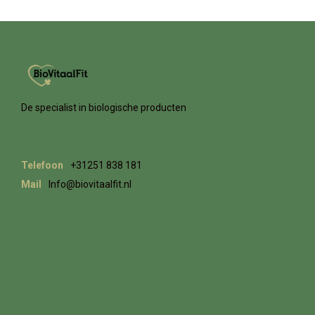
De specialist in biologische producten
Telefoon
+31251 838 181
Mail
Info@biovitaalfit.nl