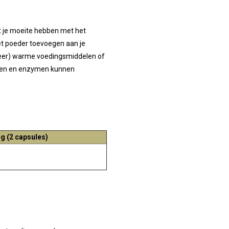
 je moeite hebben met het
et poeder toevoegen aan je
(zeer) warme voedingsmiddelen of
ffen en enzymen kunnen
g (2 capsules)