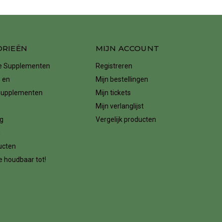
ORIEËN
MIJN ACCOUNT
ke Supplementen
Registreren
 en
Mijn bestellingen
supplementen
Mijn tickets
Mijn verlanglijst
g
Vergelijk producten
n
ucten
 houdbaar tot!