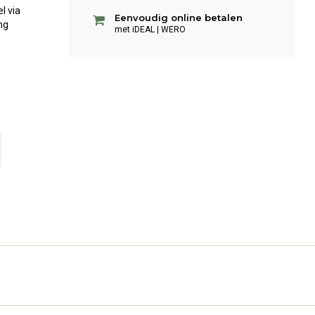
l via
Eenvoudig online betalen
mg
met iDEAL | WERO