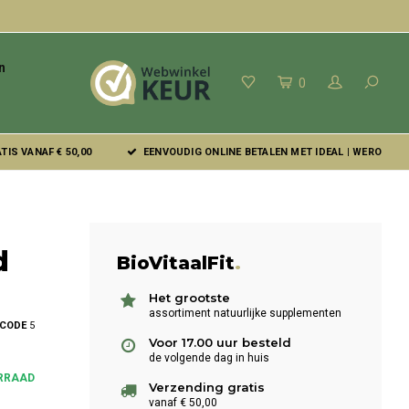
n
0
IS VANAF € 50,00
EENVOUDIG ONLINE BETALEN MET IDEAL | WERO
d
BioVitaalFit
.
Het grootste
assortiment natuurlijke supplementen
LCODE
5
Voor 17.00 uur besteld
de volgende dag in huis
RRAAD
Verzending gratis
vanaf € 50,00