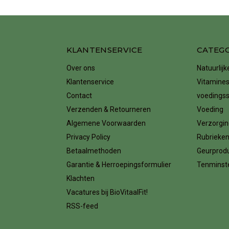
KLANTENSERVICE
CATEG
Over ons
Natuurlij
Klantenservice
Vitamines
Contact
voedings
Verzenden & Retourneren
Voeding
Algemene Voorwaarden
Verzorgin
Privacy Policy
Rubrieke
Betaalmethoden
Geurprod
Garantie & Herroepingsformulier
Tenminste
Klachten
Vacatures bij BioVitaalFit!
RSS-feed