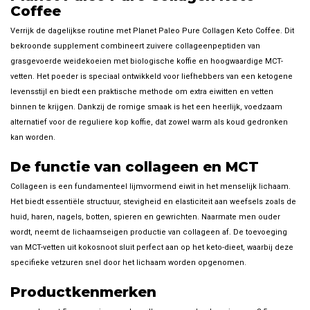
Coffee
Verrijk de dagelijkse routine met Planet Paleo Pure Collagen Keto Coffee. Dit
bekroonde supplement combineert zuivere collageenpeptiden van
grasgevoerde weidekoeien met biologische koffie en hoogwaardige MCT-
vetten. Het poeder is speciaal ontwikkeld voor liefhebbers van een ketogene
levensstijl en biedt een praktische methode om extra eiwitten en vetten
binnen te krijgen. Dankzij de romige smaak is het een heerlijk, voedzaam
alternatief voor de reguliere kop koffie, dat zowel warm als koud gedronken
kan worden.
De functie van collageen en MCT
Collageen is een fundamenteel lijmvormend eiwit in het menselijk lichaam.
Het biedt essentiële structuur, stevigheid en elasticiteit aan weefsels zoals de
huid, haren, nagels, botten, spieren en gewrichten. Naarmate men ouder
wordt, neemt de lichaamseigen productie van collageen af. De toevoeging
van MCT-vetten uit kokosnoot sluit perfect aan op het keto-dieet, waarbij deze
specifieke vetzuren snel door het lichaam worden opgenomen.
Productkenmerken