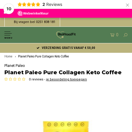
×
2
Reviews
10
Bij vragen bel 0251 838 181
0
MENU
VERZENDING GRATIS VANAF € 50,00
Home
Planet Paleo Pure Collagen Keto Coffee
Planet Paleo
Planet Paleo Pure Collagen Keto Coffee
0 reviews -
je beoordeling toevoegen