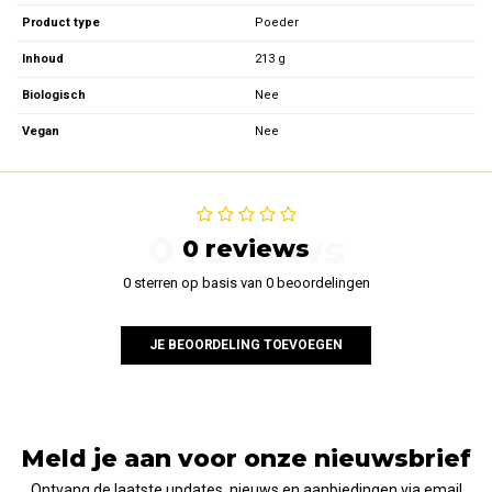
Product type
Poeder
Inhoud
213 g
Biologisch
Nee
Vegan
Nee
0 reviews
0 reviews
0 sterren op basis van 0 beoordelingen
JE BEOORDELING TOEVOEGEN
Meld je aan voor onze nieuwsbrief
Ontvang de laatste updates, nieuws en aanbiedingen via email