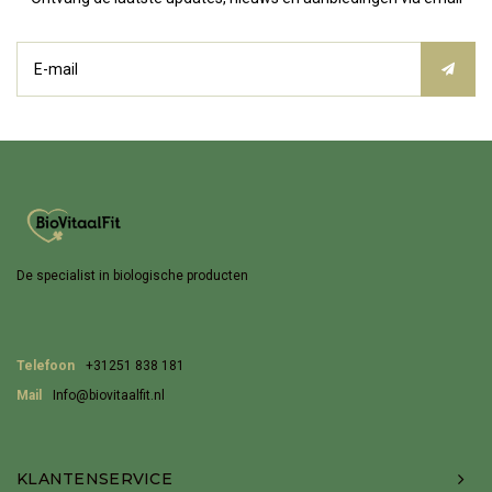
De specialist in biologische producten
Telefoon
+31251 838 181
Mail
Info@biovitaalfit.nl
KLANTENSERVICE