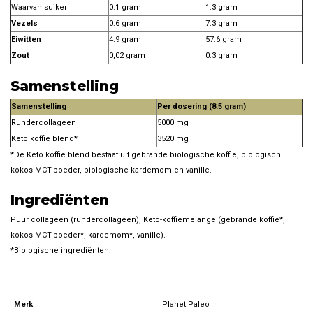
Waarvan suiker
0.1 gram
1.3 gram
Vezels
0.6 gram
7.3 gram
Eiwitten
4.9 gram
57.6 gram
Zout
0,02 gram
0.3 gram
Samenstelling
Samenstelling
Per dosering (8.5 gram)
Rundercollageen
5000 mg
Keto koffie blend*
3520 mg
*De Keto koffie blend bestaat uit gebrande biologische koffie, biologisch
kokos MCT-poeder, biologische kardemom en vanille.
Ingrediënten
Puur collageen (rundercollageen), Keto-koffiemelange (gebrande koffie*,
kokos MCT-poeder*, kardemom*, vanille).
*Biologische ingrediënten.
Merk
Planet Paleo