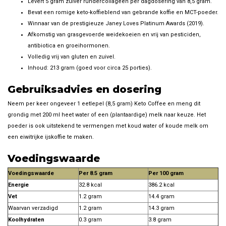
Levert 5 gram zuiver rundercollageen per dagdosering van 8,5 gram.
Bevat een romige keto-koffieblend van gebrande koffie en MCT-poeder.
Winnaar van de prestigieuze Janey Loves Platinum Awards (2019).
Afkomstig van grasgevoerde weidekoeien en vrij van pesticiden,
antibiotica en groeihormonen.
Volledig vrij van gluten en zuivel.
Inhoud: 213 gram (goed voor circa 25 porties).
Gebruiksadvies en dosering
Neem per keer ongeveer 1 eetlepel (8,5 gram) Keto Coffee en meng dit
grondig met 200 ml heet water of een (plantaardige) melk naar keuze. Het
poeder is ook uitstekend te vermengen met koud water of koude melk om
een eiwitrijke ijskoffie te maken.
Voedingswaarde
Voedingswaarde
Per 8.5 gram
Per 100 gram
Energie
32.8 kcal
386.2 kcal
Vet
1.2 gram
14.4 gram
Waarvan verzadigd
1.2 gram
14.3 gram
Koolhydraten
0.3 gram
3.8 gram