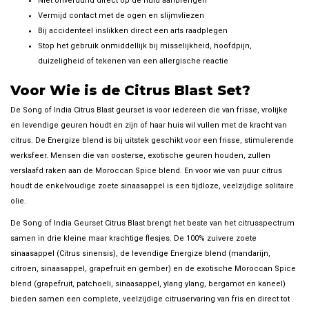
Niet onverdund direct op de huid aanbrengen
Vermijd contact met de ogen en slijmvliezen
Bij accidenteel inslikken direct een arts raadplegen
Stop het gebruik onmiddellijk bij misselijkheid, hoofdpijn,
duizeligheid of tekenen van een allergische reactie
Voor Wie is de Citrus Blast Set?
De Song of India Citrus Blast geurset is voor iedereen die van frisse, vrolijke
en levendige geuren houdt en zijn of haar huis wil vullen met de kracht van
citrus. De Energize blend is bij uitstek geschikt voor een frisse, stimulerende
werksfeer. Mensen die van oosterse, exotische geuren houden, zullen
verslaafd raken aan de Moroccan Spice blend. En voor wie van puur citrus
houdt de enkelvoudige zoete sinaasappel is een tijdloze, veelzijdige solitaire
olie.
De Song of India Geurset Citrus Blast brengt het beste van het citrusspectrum
samen in drie kleine maar krachtige flesjes. De 100% zuivere zoete
sinaasappel (Citrus sinensis), de levendige Energize blend (mandarijn,
citroen, sinaasappel, grapefruit en gember) en de exotische Moroccan Spice
blend (grapefruit, patchoeli, sinaasappel, ylang ylang, bergamot en kaneel)
bieden samen een complete, veelzijdige citruservaring van fris en direct tot