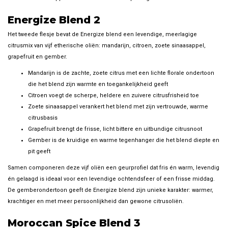
Energize Blend 2
Het tweede flesje bevat de Energize blend een levendige, meerlagige
citrusmix van vijf etherische oliën: mandarijn, citroen, zoete sinaasappel,
grapefruit en gember.
Mandarijn is de zachte, zoete citrus met een lichte florale ondertoon
die het blend zijn warmte en toegankelijkheid geeft
Citroen voegt de scherpe, heldere en zuivere citrusfrisheid toe
Zoete sinaasappel verankert het blend met zijn vertrouwde, warme
citrusbasis
Grapefruit brengt de frisse, licht bittere en uitbundige citrusnoot
Gember is de kruidige en warme tegenhanger die het blend diepte en
pit geeft
Samen componeren deze vijf oliën een geurprofiel dat fris én warm, levendig
én gelaagd is ideaal voor een levendige ochtendsfeer of een frisse middag.
De gemberondertoon geeft de Energize blend zijn unieke karakter: warmer,
krachtiger en met meer persoonlijkheid dan gewone citrusoliën.
Moroccan Spice Blend 3