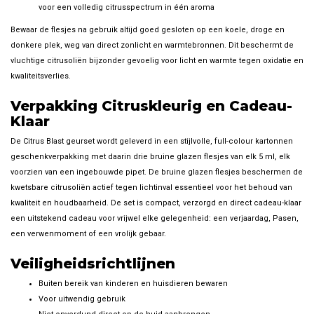
voor een volledig citrusspectrum in één aroma
Bewaar de flesjes na gebruik altijd goed gesloten op een koele, droge en
donkere plek, weg van direct zonlicht en warmtebronnen. Dit beschermt de
vluchtige citrusoliën bijzonder gevoelig voor licht en warmte tegen oxidatie en
kwaliteitsverlies.
Verpakking Citruskleurig en Cadeau-
Klaar
De Citrus Blast geurset wordt geleverd in een stijlvolle, full-colour kartonnen
geschenkverpakking met daarin drie bruine glazen flesjes van elk 5 ml, elk
voorzien van een ingebouwde pipet. De bruine glazen flesjes beschermen de
kwetsbare citrusoliën actief tegen lichtinval essentieel voor het behoud van
kwaliteit en houdbaarheid. De set is compact, verzorgd en direct cadeau-klaar
een uitstekend cadeau voor vrijwel elke gelegenheid: een verjaardag, Pasen,
een verwenmoment of een vrolijk gebaar.
Veiligheidsrichtlijnen
Buiten bereik van kinderen en huisdieren bewaren
Voor uitwendig gebruik