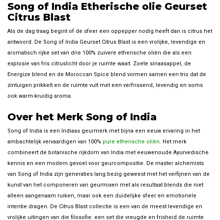
Song of India Etherische olie Geurset
Citrus Blast
Als de dag traag begint of de sfeer een oppepper nodig heeft dan is citrus het
antwoord. De Song of India Geurset Citrus Blast is een vrolijke, levendige en
aromatisch rijke set van drie 100% zuivere etherische oliën die als een
explosie van fris citruslicht door je ruimte waait. Zoete sinaasappel, de
Energize blend en de Moroccan Spice blend vormen samen een trio dat de
zintuigen prikkelt en de ruimte vult met een verfrissend, levendig en soms
ook warm-kruidig aroma.
Over het Merk Song of India
Song of India is een Indiaas geurmerk met bijna een eeuw ervaring in het
ambachtelijk vervaardigen van 100%
pure etherische oliën
. Het merk
combineert de botanische rijkdom van India met eeuwenoude Ayurvedische
kennis en een modern gevoel voor geurcompositie. De master alchemists
van Song of India zijn generaties lang bezig geweest met het verfijnen van de
kunst van het componeren van geurmixen met als resultaat blends die niet
alleen aangenaam ruiken, maar ook een duidelijke sfeer en emotionele
intentie dragen. De Citrus Blast collectie is een van de meest levendige en
vrolijke uitingen van die filosofie: een set die vreugde en frisheid de ruimte