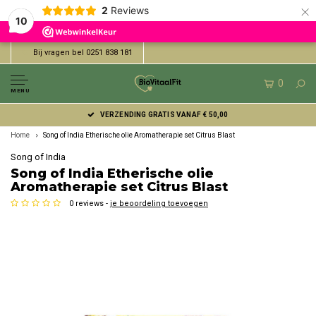
×
2
Reviews
10
Bij vragen bel 0251 838 181
0
MENU
VERZENDING GRATIS VANAF € 50,00
Home
Song of India Etherische olie Aromatherapie set Citrus Blast
Song of India
Song of India Etherische olie
Aromatherapie set Citrus Blast
0 reviews -
je beoordeling toevoegen