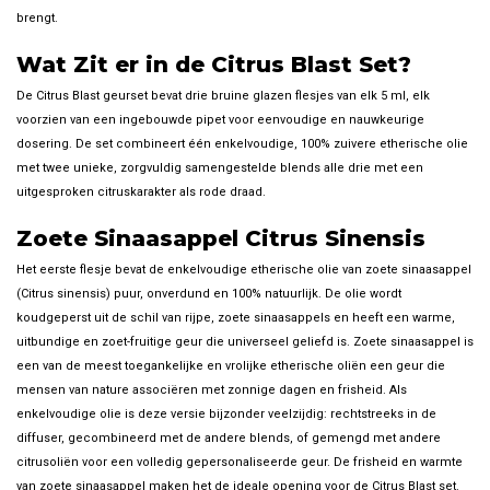
brengt.
Wat Zit er in de Citrus Blast Set?
De Citrus Blast geurset bevat drie bruine glazen flesjes van elk 5 ml, elk
voorzien van een ingebouwde pipet voor eenvoudige en nauwkeurige
dosering. De set combineert één enkelvoudige, 100% zuivere etherische olie
met twee unieke, zorgvuldig samengestelde blends alle drie met een
uitgesproken citruskarakter als rode draad.
Zoete Sinaasappel Citrus Sinensis
Het eerste flesje bevat de enkelvoudige etherische olie van zoete sinaasappel
(Citrus sinensis) puur, onverdund en 100% natuurlijk. De olie wordt
koudgeperst uit de schil van rijpe, zoete sinaasappels en heeft een warme,
uitbundige en zoet-fruitige geur die universeel geliefd is. Zoete sinaasappel is
een van de meest toegankelijke en vrolijke etherische oliën een geur die
mensen van nature associëren met zonnige dagen en frisheid. Als
enkelvoudige olie is deze versie bijzonder veelzijdig: rechtstreeks in de
diffuser, gecombineerd met de andere blends, of gemengd met andere
citrusoliën voor een volledig gepersonaliseerde geur. De frisheid en warmte
van zoete sinaasappel maken het de ideale opening voor de Citrus Blast set.