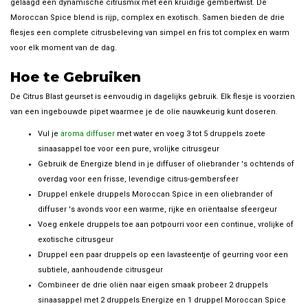
gelaagd een dynamische citrusmix met een kruidige gembertwist. De
Moroccan Spice blend is rijp, complex en exotisch. Samen bieden de drie
flesjes een complete citrusbeleving van simpel en fris tot complex en warm
voor elk moment van de dag.
Hoe te Gebruiken
De Citrus Blast geurset is eenvoudig in dagelijks gebruik. Elk flesje is voorzien
van een ingebouwde pipet waarmee je de olie nauwkeurig kunt doseren.
Vul je
aroma diffuser
met water en voeg 3 tot 5 druppels zoete
sinaasappel toe voor een pure, vrolijke citrusgeur
Gebruik de Energize blend in je diffuser of oliebrander 's ochtends of
overdag voor een frisse, levendige citrus-gembersfeer
Druppel enkele druppels Moroccan Spice in een oliebrander of
diffuser 's avonds voor een warme, rijke en oriëntaalse sfeergeur
Voeg enkele druppels toe aan potpourri voor een continue, vrolijke of
exotische citrusgeur
Druppel een paar druppels op een lavasteentje of geurring voor een
subtiele, aanhoudende citrusgeur
Combineer de drie oliën naar eigen smaak probeer 2 druppels
sinaasappel met 2 druppels Energize en 1 druppel Moroccan Spice