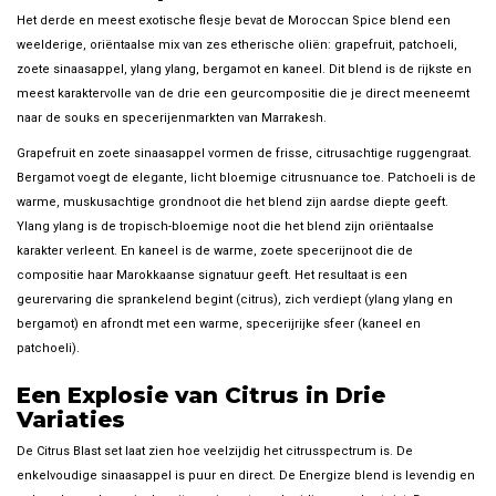
Het derde en meest exotische flesje bevat de Moroccan Spice blend een
weelderige, oriëntaalse mix van zes etherische oliën: grapefruit, patchoeli,
zoete sinaasappel, ylang ylang, bergamot en kaneel. Dit blend is de rijkste en
meest karaktervolle van de drie een geurcompositie die je direct meeneemt
naar de souks en specerijenmarkten van Marrakesh.
Grapefruit en zoete sinaasappel vormen de frisse, citrusachtige ruggengraat.
Bergamot voegt de elegante, licht bloemige citrusnuance toe. Patchoeli is de
warme, muskusachtige grondnoot die het blend zijn aardse diepte geeft.
Ylang ylang is de tropisch-bloemige noot die het blend zijn oriëntaalse
karakter verleent. En kaneel is de warme, zoete specerijnoot die de
compositie haar Marokkaanse signatuur geeft. Het resultaat is een
geurervaring die sprankelend begint (citrus), zich verdiept (ylang ylang en
bergamot) en afrondt met een warme, specerijrijke sfeer (kaneel en
patchoeli).
Een Explosie van Citrus in Drie
Variaties
De Citrus Blast set laat zien hoe veelzijdig het citrusspectrum is. De
enkelvoudige sinaasappel is puur en direct. De Energize blend is levendig en