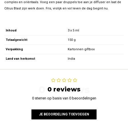
complex en oriëntaals. Voeg een paar druppels toe aan je diffuser en laat de
Citrus Blast zijn werk doen. Fris, vrolijk en vol leven de dag begint nu.
Inhoud
3 x 5 ml
Totaalgewicht
150 g
Verpakking
Kartonnen giftbox
Land van herkomst
India
0 reviews
0 reviews
0 sterren op basis van 0 beoordelingen
JE BEOORDELING TOEVOEGEN