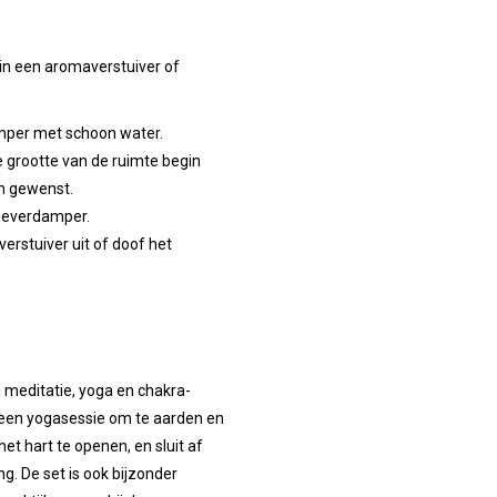
in een aromaverstuiver of
amper met schoon water.
de grootte van de ruimte begin
en gewenst.
lieverdamper.
verstuiver uit of doof het
 meditatie, yoga en chakra-
 een yogasessie om te aarden en
t hart te openen, en sluit af
g. De set is ook bijzonder