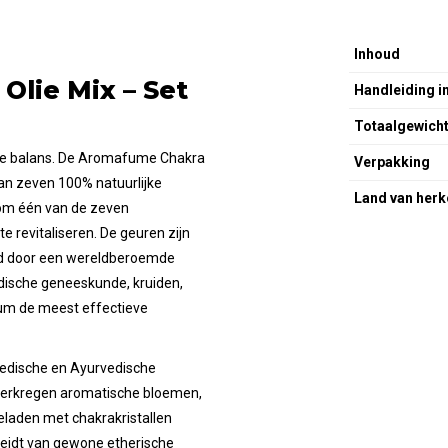
Inhoud
Olie Mix – Set
Handleiding in
Totaalgewich
jke balans. De Aromafume Chakra
Verpakking
van zeven 100% natuurlijke
Land van her
d om één van de zeven
e revitaliseren. De geuren zijn
eld door een wereldberoemde
edische geneeskunde, kruiden,
rum de meest effectieve
Vedische en Ayurvedische
verkregen aromatische bloemen,
geladen met chakrakristallen
cheidt van gewone etherische