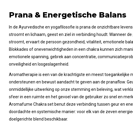
Prana & Energetische Balans
In de Ayurvedische en yogafilosofie is prana de onzichtbare levens
stroomt en lichaam, geest en ziel in verbinding houdt. Wanneer de 
stroomt, ervaart de persoon gezondheid, vitaliteit, emotionele balan
Blokkades of onevenwichtigheden in een chakra kunnen zich mani
emotionele spanning, gebrek aan concentratie, communicatiepro
onveiligheid en losgeslagenheid.
Aromatherapie is een van de krachtigste en meest toegankelijke 
ondersteunen en bewust aandacht te geven aan de pranaflow. Geu
onmiddellijke uitwerking op onze stemming en beleving, wat verkl
sfeer in een ruimte en het gevoel van de gebruiker zo snel en mer
Aromafume Chakra set benut deze verbinding tussen geur en ene
doordachte en systemische manier: voor elk van de zeven energiece
doelgerichte blend beschikbaar.