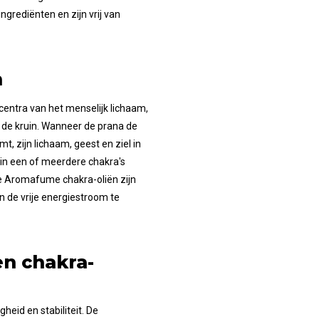
grediënten en zijn vrij van
n
centra van het menselijk lichaam,
t de kruin. Wanneer de prana de
, zijn lichaam, geest en ziel in
es in een of meerdere chakra's
De Aromafume chakra-oliën zijn
 de vrije energiestroom te
en chakra-
heid en stabiliteit. De