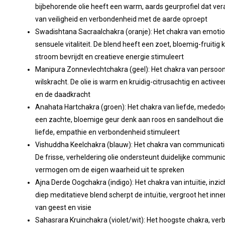
bijbehorende olie heeft een warm, aards geurprofiel dat vera
van veiligheid en verbondenheid met de aarde oproept
Swadishtana Sacraalchakra (oranje): Het chakra van emotione
sensuele vitaliteit. De blend heeft een zoet, bloemig-fruitig
stroom bevrijdt en creatieve energie stimuleert
Manipura Zonnevlechtchakra (geel): Het chakra van persoonl
wilskracht. De olie is warm en kruidig-citrusachtig en activeer
en de daadkracht
Anahata Hartchakra (groen): Het chakra van liefde, mededo
een zachte, bloemige geur denk aan roos en sandelhout die
liefde, empathie en verbondenheid stimuleert
Vishuddha Keelchakra (blauw): Het chakra van communicatie,
De frisse, verheldering olie ondersteunt duidelijke communic
vermogen om de eigen waarheid uit te spreken
Ajna Derde Oogchakra (indigo): Het chakra van intuïtie, inzic
diep meditatieve blend scherpt de intuïtie, vergroot het inne
van geest en visie
Sahasrara Kruinchakra (violet/wit): Het hoogste chakra, ver