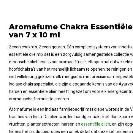
Aromafume Chakra Essentiële 
van 7 x 10 ml
Zeven chakra's. Zeven geuren. Één compleet systeem van innerli
essentiële olie mix set is een zorgvuldig samengestelde collectie 
etherische olieblends voor aromadiffusie, elk speciaal ontwikkel
hoofdchakra's van het menselijk lichaam te openen, te reinigen en t
niet willekeurig gekozen: elk mengsel is met precisie samengest
Indiase chakraspecialist, die zijn diepgaande kennis van de Ayurv
harsen en essentiële oliën heeft ingezet om voor elk energiecent
aromatische formule te creëren.
Aromafume is een Indiaas familiebedrijf met diepe wortels in de 
tradities van India. De oliën worden handgemaakt met duurzaam 
vruchten, plantenextracten, harsen en
essentiële oliën
, en zijn op
tijdens het productieproces een uniek detail dat deze set onders