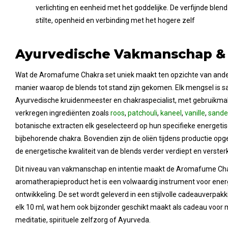
verlichting en eenheid met het goddelijke. De verfijnde blend
stilte, openheid en verbinding met het hogere zelf
Ayurvedische Vakmanschap & 
Wat de Aromafume Chakra set uniek maakt ten opzichte van andere
manier waarop de blends tot stand zijn gekomen. Elk mengsel is 
Ayurvedische kruidenmeester en chakraspecialist, met gebruikma
verkregen ingrediënten zoals
roos
,
patchouli
,
kaneel
,
vanille
,
sande
botanische extracten elk geselecteerd op hun specifieke energeti
bijbehorende chakra. Bovendien zijn de oliën tijdens productie opg
de energetische kwaliteit van de blends verder verdiept en versterk
Dit niveau van vakmanschap en intentie maakt de Aromafume Cha
aromatherapieproduct het is een volwaardig instrument voor energ
ontwikkeling. De set wordt geleverd in een stijlvolle cadeauverpak
elk 10 ml, wat hem ook bijzonder geschikt maakt als cadeau voor
meditatie, spirituele zelfzorg of Ayurveda.