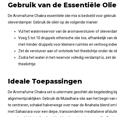
Gebruik van de Essentiële Olie
De Aromafume Chakra essentiële olie mix is bedoeld voor gebruik 
olieverdamper. Gebruik de oliën op de volgende manier:
Vul het waterreservoir van de aromaverstuiver of olieverd
Voeg 5 tot 10 druppels etherische olie toe, afhankelijk van 
met minder druppels voor kleinere ruimtes en verhoog indi
Zet de verstuiver aan of ontsteek het theelichtje onder de o
Zodra het water in het reservoir volledig verdampt is, zet de 
theelichtje.
Ideale Toepassingen
De Aromafume Chakra set is uitermate geschikt als begeleiding bij
alignmentpraktijken. Gebruik de Muladhara-olie aan het begin van
te centreren, schakel halverwege over naar de Anahata-blend om he
met Sahasrara voor een diepe, transcendente meditatieve afsluitin