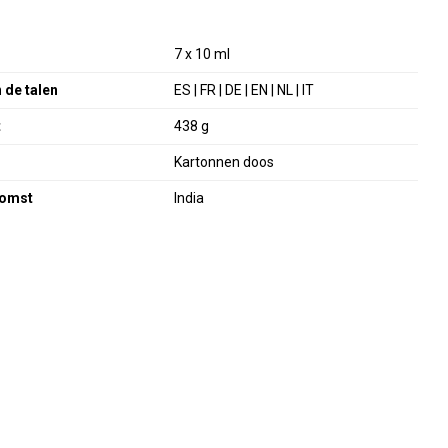
7 x 10 ml
 de talen
ES | FR | DE | EN | NL | IT
t
438 g
Kartonnen doos
komst
India