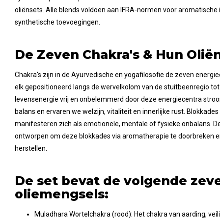
oliënsets. Alle blends voldoen aan IFRA-normen voor aromatische in
synthetische toevoegingen.
De Zeven Chakra's & Hun Olië
Chakra's zijn in de Ayurvedische en yogafilosofie de zeven energie
elk gepositioneerd langs de wervelkolom van de stuitbeenregio to
levensenergie vrij en onbelemmerd door deze energiecentra stroomt
balans en ervaren we welzijn, vitaliteit en innerlijke rust. Blokkad
manifesteren zich als emotionele, mentale of fysieke onbalans. 
ontworpen om deze blokkades via aromatherapie te doorbreken en
herstellen.
De set bevat de volgende zev
oliemengsels:
Muladhara Wortelchakra (rood): Het chakra van aarding, veilig