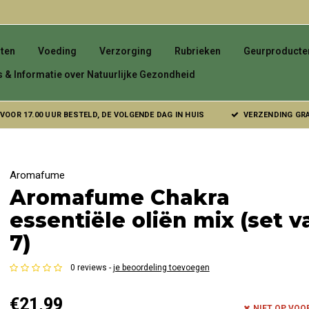
ten
Voeding
Verzorging
Rubrieken
Geurproducte
s & Informatie over Natuurlijke Gezondheid
VOOR 17.00 UUR BESTELD, DE VOLGENDE DAG IN HUIS
VERZENDING GRAT
Aromafume
Aromafume Chakra
essentiële oliën mix (set v
7)
0 reviews -
je beoordeling toevoegen
€21,99
NIET OP VO