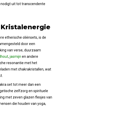
 nodigt uit tot transcendente
Kristalenergie
 etherische oliënsets, is de
samengesteld door een
king van verse, duurzaam
lhout
,
jasmijn
en andere
sche resonantie met het
eladen met chakrakristallen, wat
t.
kra set tot meer dan een
etische zelfzorg en spirituele
king met zeven glazen flesjes van
 mensen die houden van yoga,