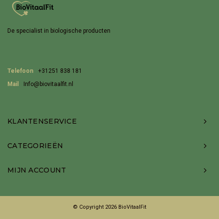
De specialist in biologische producten
Telefoon
+31251 838 181
Mail
Info@biovitaalfit.nl
KLANTENSERVICE
CATEGORIEËN
MIJN ACCOUNT
© Copyright 2026 BioVitaalFit