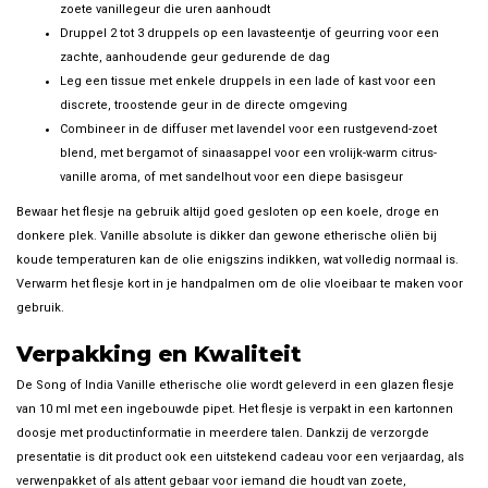
zoete vanillegeur die uren aanhoudt
Druppel 2 tot 3 druppels op een lavasteentje of geurring voor een
zachte, aanhoudende geur gedurende de dag
Leg een tissue met enkele druppels in een lade of kast voor een
discrete, troostende geur in de directe omgeving
Combineer in de diffuser met lavendel voor een rustgevend-zoet
blend, met bergamot of sinaasappel voor een vrolijk-warm citrus-
vanille aroma, of met sandelhout voor een diepe basisgeur
Bewaar het flesje na gebruik altijd goed gesloten op een koele, droge en
donkere plek. Vanille absolute is dikker dan gewone etherische oliën bij
koude temperaturen kan de olie enigszins indikken, wat volledig normaal is.
Verwarm het flesje kort in je handpalmen om de olie vloeibaar te maken voor
gebruik.
Verpakking en Kwaliteit
De Song of India Vanille etherische olie wordt geleverd in een glazen flesje
van 10 ml met een ingebouwde pipet. Het flesje is verpakt in een kartonnen
doosje met productinformatie in meerdere talen. Dankzij de verzorgde
presentatie is dit product ook een uitstekend cadeau voor een verjaardag, als
verwenpakket of als attent gebaar voor iemand die houdt van zoete,