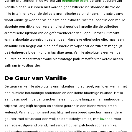
Vanille is bijzonder in de wereld van
etherische oliën
: de vanillepeulen van
Vanilla planifolia kunnen niet worden gedestilleerd via stoomdestillatie de
hitte is te intens voor de delicate aromatische verbindingen. In plaats daarvan
wordt vanille gewonnen via oplosmiddelextractie, wat resulteert in een vanille
absolute een dikke, donkere en uiterst geurige harsolie die de volledige
aromatische rijkdom van de gefermenteerde vanillepeul bevat. Dit maakt
vanille absolute technisch gezien geen klassieke etherische olie, maar een
absolute een begrip dat in de parfumerie verwijst naar de zuiverst mogelijk
geëxtraheerde bloem- of plantaardige geur. Vanille absolute is een van de
duurste en meest waardevolle plantaardige parfumstoffen ter wereld alleen
saffraan is kostbaarder.
De Geur van Vanille
De geur van vanille absolute is onmiskenbaar: diep, zoet, romig en warm, met
een subtiele houtachtige ondertoon en een lichte bloemige nuance. Het is
een basisnoot in de parfumchemie een noot die langzaam en aanhoudend
vrijkomt, lang blijft hangen en andere geuren in een blend verankert en
verlengt. Vanille combineert prachtig met een breed spectrum aan andere
geuren: met citrus voor een vrolijke contrastedynamiek, met
lavendel
voor
een zoet-rustgevend blend, met sandelhout en patchoeli voor een rijke,
oriëntaalse compositie, en met houtachtige oliën voor een warme wintersfeer.