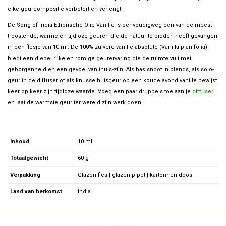
elke geurcompositie verbetert en verlengt.
De Song of India Etherische Olie Vanille is eenvoudigweg een van de meest
troostende, warme en tijdloze geuren die de natuur te bieden heeft gevangen
in een flesje van 10 ml. De 100% zuivere vanille absolute (Vanilla planifolia)
biedt een diepe, rijke en romige geurervaring die de ruimte vult met
geborgenheid en een gevoel van thuis-zijn. Als basisnoot in blends, als solo-
geur in de diffuser of als knusse huisgeur op een koude avond vanille bewijst
keer op keer zijn tijdloze waarde. Voeg een paar druppels toe aan je
diffuser
en laat de warmste geur ter wereld zijn werk doen.
Inhoud
10 ml
Totaalgewicht
60 g
Verpakking
Glazen fles | glazen pipet | kartonnen doos
Land van herkomst
India