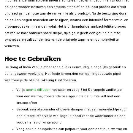
Indonesië. De vanillebloem bloeit slechts één dag en moet binnen 24 uur met
de hand worden bestoven een arbeidsintensief en delicaat proces dat direct
bijdraagt aan de hoge waarde van vanille als grondstof. Na de bestuiving duren
de peulen negen maanden om te rijpen, waarna een intensief fermentatie- en
droogproces van maanden volgt. Het is dit langdurige, ambachtelijke proces
dat vanille haar onmiskenbare diepe, rijke geur geeft een geur die niet te
synthetiseren valt zonder iets van de originele warmte en complexiteit te
verliezen.
Hoe te Gebruiken
De Song of India Vanille etherische olie is eenvoudig in dagelijks gebruik en
buitengewoon veelzijdig. Het flesje is voorzien van een ingebouwde pipet
waarmee je de olie nauwkeurig kunt doseren.
Vul je
aroma diffuser
met water en voeg 3 tot 5 druppels vanille toe
voor een warme, troostende basisgeur die de ruimte vult met een
knusse sfeer
Gebruik een oliebrander of olieverdamper met een waxinelichtje voor
een directe, sfeervolle vanillegeur ideaal voor de woonkamer op een
koude herfst- of winteravond
Voeg enkele druppels toe aan potpourri voor een continue, warme en