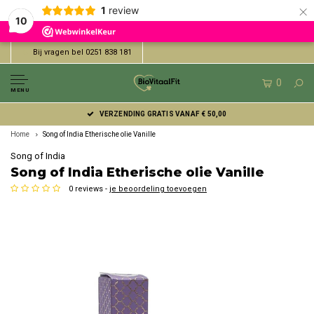
×
1
review
10
Bij vragen bel 0251 838 181
0
MENU
VERZENDING GRATIS VANAF € 50,00
Home
Song of India Etherische olie Vanille
Song of India
Song of India Etherische olie Vanille
0 reviews -
je beoordeling toevoegen