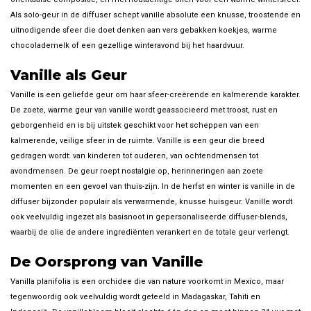
Als solo-geur in de diffuser schept vanille absolute een knusse, troostende en
uitnodigende sfeer die doet denken aan vers gebakken koekjes, warme
chocolademelk of een gezellige winteravond bij het haardvuur.
Vanille als Geur
Vanille is een geliefde geur om haar sfeer-creërende en kalmerende karakter.
De zoete, warme geur van vanille wordt geassocieerd met troost, rust en
geborgenheid en is bij uitstek geschikt voor het scheppen van een
kalmerende, veilige sfeer in de ruimte. Vanille is een geur die breed
gedragen wordt: van kinderen tot ouderen, van ochtendmensen tot
avondmensen. De geur roept nostalgie op, herinneringen aan zoete
momenten en een gevoel van thuis-zijn. In de herfst en winter is vanille in de
diffuser bijzonder populair als verwarmende, knusse huisgeur. Vanille wordt
ook veelvuldig ingezet als basisnoot in gepersonaliseerde diffuser-blends,
waarbij de olie de andere ingrediënten verankert en de totale geur verlengt.
De Oorsprong van Vanille
Vanilla planifolia is een orchidee die van nature voorkomt in Mexico, maar
tegenwoordig ook veelvuldig wordt geteeld in Madagaskar, Tahiti en