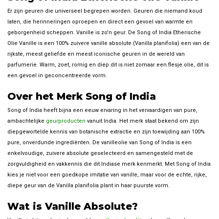
Er zijn geuren die universeel begrepen worden. Geuren die niemand koud
laten, die herinneringen oproepen en direct een gevoel van warmte en
geborgenheid scheppen. Vanille is zo'n geur. De Song of India Etherische
Olie Vanille is een 100% zuivere vanille absolute (Vanilla planifolia) een van de
rijkste, meest geliefde en meest iconische geuren in de wereld van
parfumerie. Warm, zoet, romig en diep dit is niet zomaar een flesje olie, dit is
een gevoel in geconcentreerde vorm.
Over het Merk Song of India
Song of India heeft bijna een eeuw ervaring in het vervaardigen van pure,
ambachtelijke
geurproducten
vanuit India. Het merk staat bekend om zijn
diepgewortelde kennis van botanische extractie en zijn toewijding aan 100%
pure, onverdunde ingrediënten. De vanilleolie van Song of India is een
enkelvoudige, zuivere absolute geselecteerd en samengesteld met de
zorgvuldigheid en vakkennis die dit Indiase merk kenmerkt. Met Song of India
kies je niet voor een goedkope imitatie van vanille, maar voor de echte, rijke,
diepe geur van de Vanilla planifolia plant in haar puurste vorm.
Wat is Vanille Absolute?