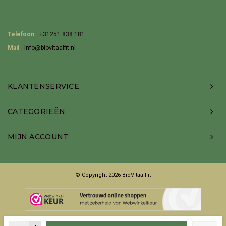
Telefoon
+31251 838 181
Mail
Info@biovitaalfit.nl
KLANTENSERVICE
CATEGORIEËN
MIJN ACCOUNT
© Copyright 2026 BioVitaalFit