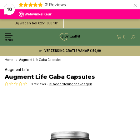
×
2
Reviews
10
Bij vragen bel 0251 838 181
0
MENU
VERZENDING GRATIS VANAF € 50,00
Home
Augment Life Gaba Capsules
Augment Life
Augment Life Gaba Capsules
0 reviews -
je beoordeling toevoegen