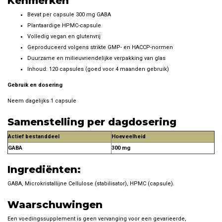
Kenmerken
Bevat per capsule 300 mg GABA
Plantaardige HPMC-capsule
Volledig vegan en glutenvrij
Geproduceerd volgens strikte GMP- en HACCP-normen
Duurzame en milieuvriendelijke verpakking van glas
Inhoud: 120 capsules (goed voor 4 maanden gebruik)
Gebruik en dosering
Neem dagelijks 1 capsule
Samenstelling per dagdosering
Actief bestanddeel
Hoeveelheid
GABA
300 mg
Ingrediënten:
GABA, Microkristallijne Cellulose (stabilisator), HPMC (capsule).
Waarschuwingen
Een voedingssupplement is geen vervanging voor een gevarieerde,