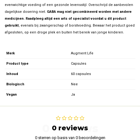
evenwichtige voeding of een gezonde levensstijl. Overschrijd de aanbevolen
dagelijkse dosering niet.
GABA mag niet gecombineerd worden met andere
medicijnen. Raadpleeg altijd een arts of specialist voordat u dit product
gebruikt
, evenals bij zwangerschap of borstvoeding. Bewaar het product goed
afgesloten, op een droge plek en buiten het bereik van jonge kinderen.
Merk
Augment Life
Product type
Capsules
Inhoud
60 capsules
Biologisch
Nee
Vegan
Ja
0 reviews
0 reviews
0 sterren op basis van 0 beoordelingen