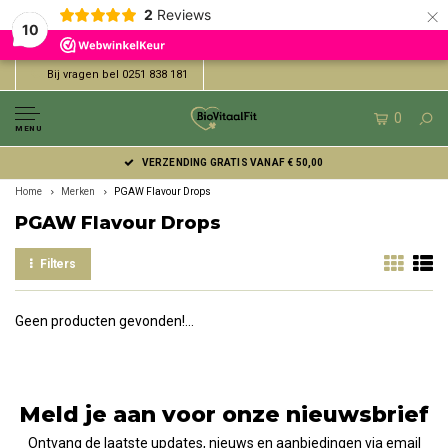
×
2
Reviews
10
Bij vragen bel 0251 838 181
0
MENU
VERZENDING GRATIS VANAF € 50,00
Home
Merken
PGAW Flavour Drops
PGAW Flavour Drops
Filters
Geen producten gevonden!...
Meld je aan voor onze nieuwsbrief
Ontvang de laatste updates, nieuws en aanbiedingen via email