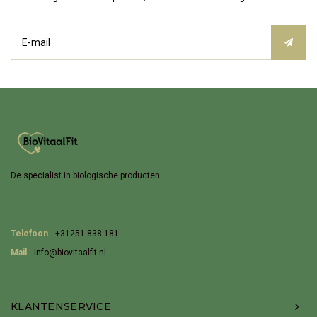
De specialist in biologische producten
Telefoon
+31251 838 181
Mail
Info@biovitaalfit.nl
KLANTENSERVICE