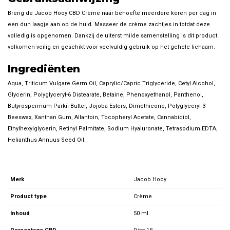
Breng de Jacob Hooy CBD Crème naar behoefte meerdere keren per dag in
een dun laagje aan op de huid. Masseer de crème zachtjes in totdat deze
volledig is opgenomen. Dankzij de uiterst milde samenstelling is dit product
volkomen veilig en geschikt voor veelvuldig gebruik op het gehele lichaam.
Ingrediënten
Aqua, Triticum Vulgare Germ Oil, Caprylic/Capric Triglyceride, Cetyl Alcohol,
Glycerin, Polyglyceryl-6 Distearate, Betaine, Phenoxyethanol, Panthenol,
Butyrospermum Parkii Butter, Jojoba Esters, Dimethicone, Polyglyceryl-3
Beeswax, Xanthan Gum, Allantoin, Tocopheryl Acetate, Cannabidiol,
Ethylhexylglycerin, Retinyl Palmitate, Sodium Hyaluronate, Tetrasodium EDTA,
Helianthus Annuus Seed Oil.
Merk
Jacob Hooy
Product type
Crème
Inhoud
50 ml