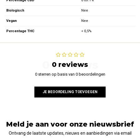
Percentage CBD
0 tot 1%
Biologisch
Nee
Vegan
Nee
Percentage THC
< 0,5%
0 reviews
0 reviews
0 sterren op basis van 0 beoordelingen
JE BEOORDELING TOEVOEGEN
Meld je aan voor onze nieuwsbrief
Ontvang de laatste updates, nieuws en aanbiedingen via email