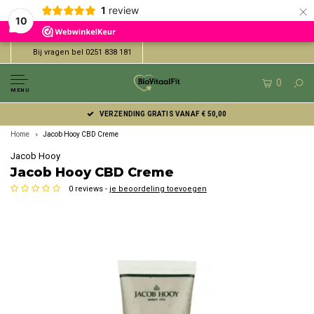
×
1
review
10
Bij vragen bel 0251 838 181
0
MENU
VERZENDING GRATIS VANAF € 50,00
Home
Jacob Hooy CBD Creme
Jacob Hooy
Jacob Hooy CBD Creme
0 reviews -
je beoordeling toevoegen