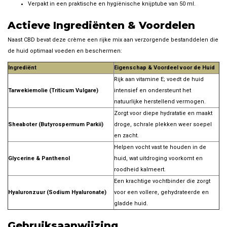
Verpakt in een praktische en hygiënische knijptube van 50 ml.
Actieve Ingrediënten & Voordelen
Naast CBD bevat deze crème een rijke mix aan verzorgende bestanddelen die
de huid optimaal voeden en beschermen:
Ingrediënt
Eigenschap & Voordeel voor de Huid
Rijk aan vitamine E; voedt de huid
Tarwekiemolie (Triticum Vulgare)
intensief en ondersteunt het
natuurlijke herstellend vermogen.
Zorgt voor diepe hydratatie en maakt
Sheaboter (Butyrospermum Parkii)
droge, schrale plekken weer soepel
en zacht.
Helpen vocht vast te houden in de
Glycerine & Panthenol
huid, wat uitdroging voorkomt en
roodheid kalmeert.
Een krachtige vochtbinder die zorgt
Hyaluronzuur (Sodium Hyaluronate)
voor een vollere, gehydrateerde en
gladde huid.
Gebruiksaanwijzing