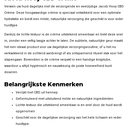
Verwen uw huid dagelijks met de verzorgende en veelzijdige Jacob Hooy CBD
Crème. Deze hoogwaardige crème is speciaal ontwikkeld voor een optimale
hydratatie en biedt een milde, natuurlijke verzorging die geschikt is voor ieder
huidtype.
Dankzij de lichte textuur is de crème uitstekend smeerbaar en trekt deze snel
in, zonder een vettig laagje achter te laten. De subtiele, natuurlijke geur maakt
het een ideaal product voor uw dagelijkse verzorgingsroutine, of u het nu
verkwikkend in de ochtend aanbrengt of als ontspannend ritueel vlak voor het
slapengaan. Bovendien is de crème verpakt in een handige knijptube,
waardoor u altijd hygiënisch en nauwkeurig de juiste hoeveelheid kunt
doseren.
Belangrijkste Kenmerken
Verrijkt met CBD uit hennep.
Geformuleerd met uitsluitend milde en natuurlijke ingrediënten.
Lichte textuur die uitstekend smeerbaar is en snel door de huid wordt
opgenomen.
Geschikt voor de dagelijkse verzorging van het hele lichaam en ieder
huidtype.