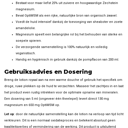
Bestaat voor maar liefst 25% uit zuivere en hoogwaardige Zechstein
magnesium.
Bevat OptiMSM als een rijke, natuurlijke bron van organisch zwavel.
Voedt de huid intensief dankzij de toevoeging van sheaboter en zoete
amandelolie.
Magnesium speelt een belangrijke rol bij het behouden van sterke en
soepele spieren.
De verzorgende samenstelling is 100% natuurlijk en volledig
veganistisch.
Handig en hygiënisch in gebruik dankzij de pompflacon van 200 ml.
Gebruiksadvies en Dosering
Breng de lotion royaal aan na een warme douche of gebruik het specifiek om
droge, ruwe plekken op de huid te verzachten. Masseer het zachtjes in en laat
het product even rustig intrekken voor de optimale opname van mineralen.
Een dosering van 5 ml (ongeveer één theelepel) levert direct 130 mg
magnesium en 650 mg OptiMSM op.
Let op
: door de natuurlijke samenstelling kan de lotion na verloop van tijd licht
verkleuren. Dit is een normaal oxidatieproces en betekent absoluut geen
kwaliteitsverlies of vermindering van de werking. Dit product is uitsluitend