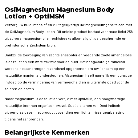
OsiMagnesium Magnesium Body
Lotion + OptiMSM
Verzorg uw huid intensief en vul tegelijkertijd uw magnesiumgehalte aan met
de OsiMagnesium Body Lotion. Dit unieke product bestaat voor maar liefst 25%
uit zuivere magnesiumolie, rechtstreeks afkomstig uit de beschermde en
prehistorische Zechstein bron.
Dankzij de toevoeging van zachte sheaboter en voedende zoete amandelolie
is deze lotion een ware traktatie voor de huid. Het hoogwaardige mineraal
wordt na het aanbrengen razendsnel opgenomen om uw lichaam op een
natuurlijke manier te ondersteunen. Magnesium heeft namelijk een gunstige
invloed op de vermindering van vermoeidheid en is uitermate goed voor de
spieren en botten.
Naast magnesium is deze lotion verrijkt met OptiMSM, een hoogwaardige
natuurlijke bron van organisch zwavel. Subtiele tonen van Oost-Indisch
citroengras geven het product bovendien een lichte, frisse geurbeleving
tijdens het aanbrengen.
Belangrijkste Kenmerken