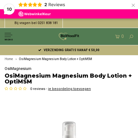
×
2
Reviews
10
Bij vragen bel 0251 838 181
0
MENU
VERZENDING GRATIS VANAF € 50,00
Home
OsiMagnesium Magnesium Body Lotion + OptiMSM
OsiMagnesium
OsiMagnesium Magnesium Body Lotion +
OptiMSM
0 reviews -
je beoordeling toevoegen