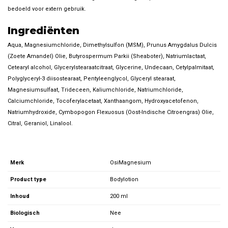
bedoeld voor extern gebruik.
Ingrediënten
Aqua, Magnesiumchloride, Dimethylsulfon (MSM), Prunus Amygdalus Dulcis
(Zoete Amandel) Olie, Butyrospermum Parkii (Sheaboter), Natriumlactaat,
Cetearyl alcohol, Glycerylstearaatcitraat, Glycerine, Undecaan, Cetylpalmitaat,
Polyglyceryl-3 diisostearaat, Pentyleenglycol, Glyceryl stearaat,
Magnesiumsulfaat, Trideceen, Kaliumchloride, Natriumchloride,
Calciumchloride, Tocoferylacetaat, Xanthaangom, Hydroxyacetofenon,
Natriumhydroxide, Cymbopogon Flexuosus (Oost-Indische Citroengras) Olie,
Citral, Geraniol, Linalool.
Merk
OsiMagnesium
Product type
Bodylotion
Inhoud
200 ml
Biologisch
Nee