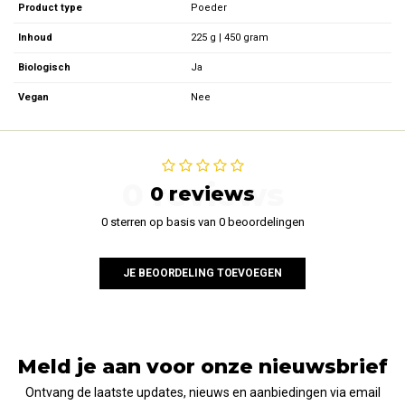
Product type
Poeder
Inhoud
225 g | 450 gram
Biologisch
Ja
Vegan
Nee
0 reviews
0 reviews
0 sterren op basis van 0 beoordelingen
JE BEOORDELING TOEVOEGEN
Meld je aan voor onze nieuwsbrief
Ontvang de laatste updates, nieuws en aanbiedingen via email