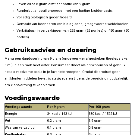
Levert circa 8 gram eiwit per portie van 9 gram.
Runderbottenbouillonpoeder met een hartige kruidenbasis.
Volledig biologisch gecertificeerd.
Gemaakt van beenderen van biologische, grasgevoerde weidekoeien.
Verkrijgbaar in verpakkingen van 225 gram (25 porties) of 450 gram (50
porties).
Gebruiksadvies en dosering
Meng een dagdosering van 9 gram (ongeveer vier afgestreken theelepels van
5 ml) in een mok heet water. Consumeer direct als drinkbouillon of gebruik
het als voedzame basis in je favoriete recepten. Omdat dit product geen
antiklontermiddelen bevat, is stevig roeren tijdens de bereiding noodzakelijk
om klontvorming te voorkomen.
Voedingswaarde
Voedingswaarde
Per 9 gram
Per 100 gram
Energie
34 kcal / 143 kJ
380 kcal / 1592 kJ
Vet
0,2 gram
1.9 gram
Waarvan verzadigd
0,1 gram
0.8 gram
Koolhydraten
0.3 gram
3 gram