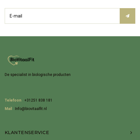
De specialist in biologische producten
Telefoon
+31251 838 181
Mail
Info@biovitaalfit.nl
KLANTENSERVICE