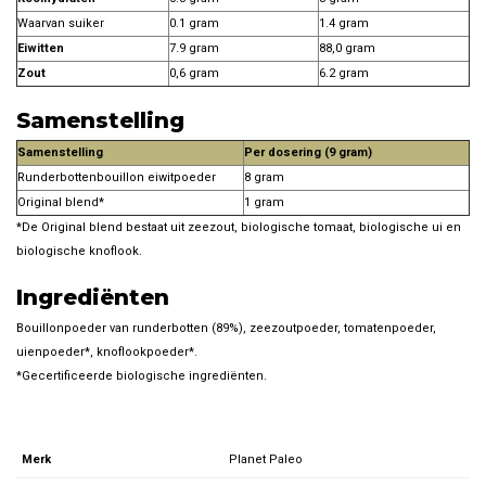
Waarvan suiker
0.1 gram
1.4 gram
Eiwitten
7.9 gram
88,0 gram
Zout
0,6 gram
6.2 gram
Samenstelling
Samenstelling
Per dosering (9 gram)
Runderbottenbouillon eiwitpoeder
8 gram
Original blend*
1 gram
*De Original blend bestaat uit zeezout, biologische tomaat, biologische ui en
biologische knoflook.
Ingrediënten
Bouillonpoeder van runderbotten (89%), zeezoutpoeder, tomatenpoeder,
uienpoeder*, knoflookpoeder*.
*Gecertificeerde biologische ingrediënten.
Merk
Planet Paleo