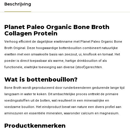
Beschrijving
Planet Paleo Organic Bone Broth
Collagen Protein
Verhoog efficiënt de dagelijkse eiwitinname met Planet Paleo Organic Bone
Broth Original. Deze hoogwaardige bottenbouillon combineert natuurlijke
eiwitten met een smaakvolle basis van zeezout, ui, knoflook en tomaat. Het
poeder is direct toepasbaar als warme, hartige drinkbouillon of als
functionele, eiwitrijke toevoeging aan diverse (stoof)gerechten.
Wat is bottenbouillon?
Bone Broth wordt geproduceerd door runderbeenderen gedurende lange tijd
langzaam in water te koken. Dit ambachtelijke proces onttrekt de primaire
voedingsstoffen uit de botten, wat resulteert in een mineraalrijke en
voedzame bouillon. Het eindproduct bevat van nature een divers profiel aan
aminozuren en essentiële mineralen, waaronder calcium en magnesium.
Productkenmerken