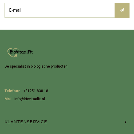
De specialist in biologische producten
Telefoon
+31251 838 181
Mail
Info@biovitaalfit.nl
KLANTENSERVICE