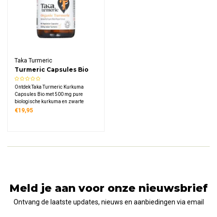
Taka Turmeric
Turmeric Capsules Bio
Ontdek Taka Turmeric Kurkuma
Capsules Bio met 500 mg pure
biologische kurkuma en zwarte
peperextract per capsule. Deze
€19,95
hoogwaardige voedingssupplement
is geschikt voor vegetariërs en
veganisten, verkrijgbaar in 60 of 120
capsules.
Meld je aan voor onze nieuwsbrief
Ontvang de laatste updates, nieuws en aanbiedingen via email