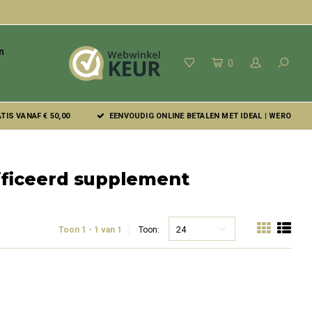
n
0
IS VANAF € 50,00
EENVOUDIG ONLINE BETALEN MET IDEAL | WERO
ificeerd supplement
24
Toon 1 - 1 van 1
Toon: