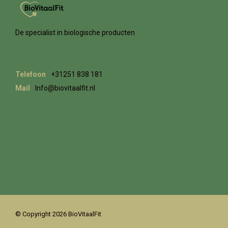
De specialist in biologische producten
Telefoon
+31251 838 181
Mail
Info@biovitaalfit.nl
© Copyright 2026 BioVitaalFit