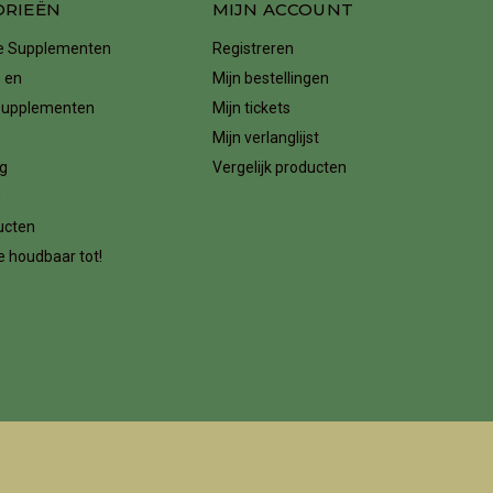
ORIEËN
MIJN ACCOUNT
ke Supplementen
Registreren
 en
Mijn bestellingen
supplementen
Mijn tickets
Mijn verlanglijst
g
Vergelijk producten
n
ucten
 houdbaar tot!