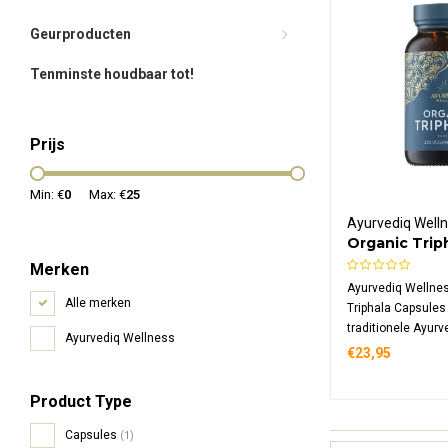
Geurproducten
Tenminste houdbaar tot!
Prijs
Min: €
0
Max: €
25
Ayurvediq Well
Organic Trip
Capsules
Merken
Ayurvediq Wellne
Alle merken
Triphala Capsules
traditionele Ayur
Ayurvediq Wellness
in één biologisch
€23,95
capsule bevat 500
van amla, bibhitaki
Product Type
gecertificeerd bio
Capsules
(1)