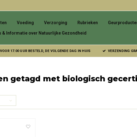
ten
Voeding
Verzorging
Rubrieken
Geurproducte
s & Informatie over Natuurlijke Gezondheid
VOOR 17.00 UUR BESTELD, DE VOLGENDE DAG IN HUIS
VERZENDING GRAT
n getagd met biologisch gecert