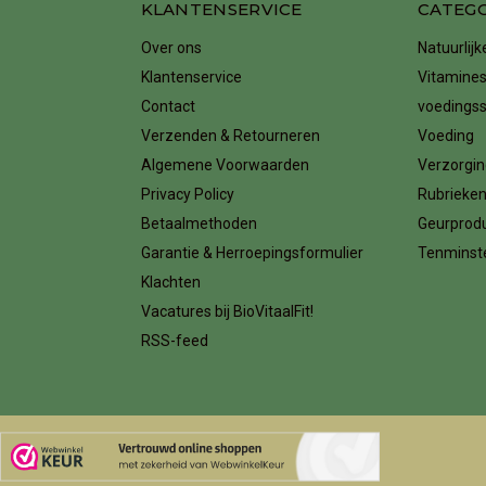
KLANTENSERVICE
CATEG
Over ons
Natuurlij
Klantenservice
Vitamines
Contact
voedings
Verzenden & Retourneren
Voeding
Algemene Voorwaarden
Verzorgin
Privacy Policy
Rubrieke
Betaalmethoden
Geurprod
Garantie & Herroepingsformulier
Tenminste
Klachten
Vacatures bij BioVitaalFit!
RSS-feed