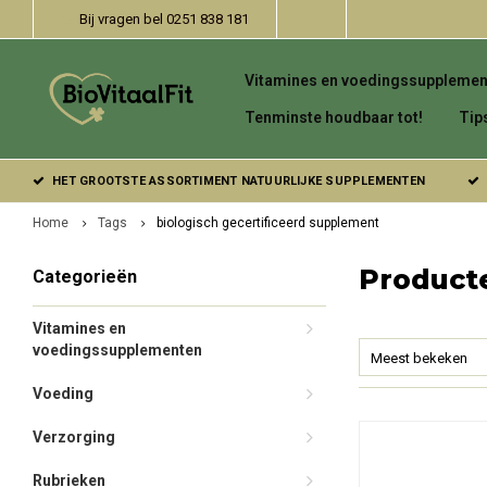
Bij vragen bel 0251 838 181
Vitamines en voedingssupplemen
Tenminste houdbaar tot!
Tip
HET GROOTSTE ASSORTIMENT NATUURLIJKE SUPPLEMENTEN
Home
Tags
biologisch gecertificeerd supplement
Producte
Categorieën
Vitamines en
voedingssupplementen
Meest bekeken
Voeding
Verzorging
Rubrieken