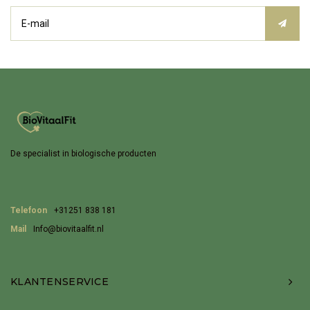
De specialist in biologische producten
Telefoon
+31251 838 181
Mail
Info@biovitaalfit.nl
KLANTENSERVICE