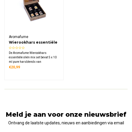
Aromafume
Wierookhars essentiële
oliën mix (set van 5)
De Aromafume Wierookhars
essentiële oliën mix set bevat 5 x 10
ml pure harsblends van
Frankincense, Copal, Mirre, Benzoë
€20,99
en Frankincense & Mirre. Ideaal voor
spirituele aromatherapie en bewuste
ruimtereiniging.
Meld je aan voor onze nieuwsbrief
Ontvang de laatste updates, nieuws en aanbiedingen via email