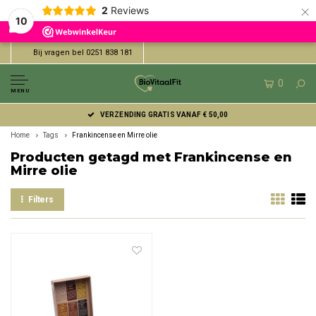
×
2
Reviews
10
Bij vragen bel 0251 838 181
0
MENU
VERZENDING GRATIS VANAF € 50,00
Home
Tags
Frankincense en Mirre olie
Producten getagd met Frankincense en
Mirre olie
Filters