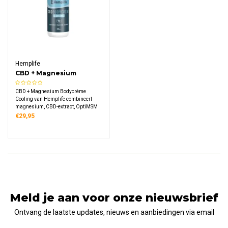
Hemplife
CBD + Magnesium
Bodycrème Cooling
CBD + Magnesium Bodycrème
Cooling van Hemplife combineert
magnesium, CBD-extract, OptiMSM
en menthol. Deze verzorgende crème
€29,95
biedt een verkoelend effect en is
geschikt voor het hele lichaam. 100%
natuurlijk en vegan in een 100 ml
pompflacon.
Meld je aan voor onze nieuwsbrief
Ontvang de laatste updates, nieuws en aanbiedingen via email