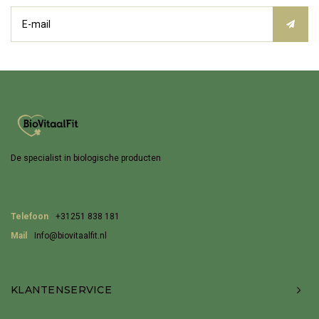
De specialist in biologische producten
Telefoon
+31251 838 181
Mail
Info@biovitaalfit.nl
KLANTENSERVICE