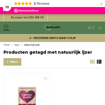
×
2
Reviews
10
Bij vragen bel 0251 838 181
0
MENU
VERZENDING GRATIS VANAF € 50,00
Home
Tags
natuurlijk ijzer
Producten getagd met natuurlijk ijzer
Filters