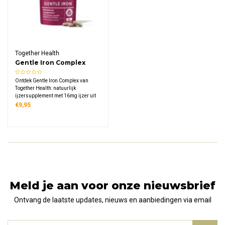
Together Health
Gentle Iron Complex
Ontdek Gentle Iron Complex van
Together Health: natuurlijk
ijzersupplement met 16mg ijzer uit
voedingsgist, verrijkt met vitamine
€9,95
B6, B12 en folaat, mild voor de maag,
veganistisch en geschikt tijdens
zwangerschap met duurzame
verpakking.
Meld je aan voor onze nieuwsbrief
Ontvang de laatste updates, nieuws en aanbiedingen via email