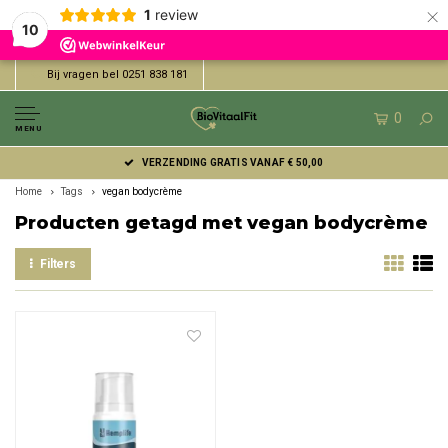
×
1
review
10
Bij vragen bel 0251 838 181
0
MENU
VERZENDING GRATIS VANAF € 50,00
Home
Tags
vegan bodycrème
Producten getagd met vegan bodycrème
Filters