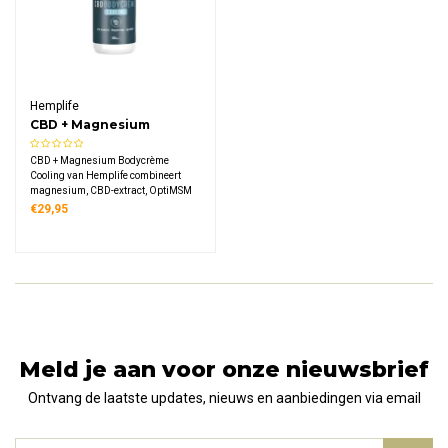
Hemplife
CBD + Magnesium
Bodycrème Cooling
CBD + Magnesium Bodycrème
Cooling van Hemplife combineert
magnesium, CBD-extract, OptiMSM
en menthol. Deze verzorgende crème
€29,95
biedt een verkoelend effect en is
geschikt voor het hele lichaam. 100%
natuurlijk en vegan in een 100 ml
pompflacon.
Meld je aan voor onze nieuwsbrief
Ontvang de laatste updates, nieuws en aanbiedingen via email