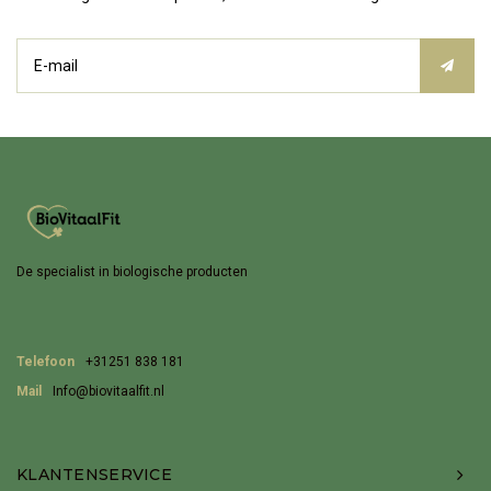
De specialist in biologische producten
Telefoon
+31251 838 181
Mail
Info@biovitaalfit.nl
KLANTENSERVICE