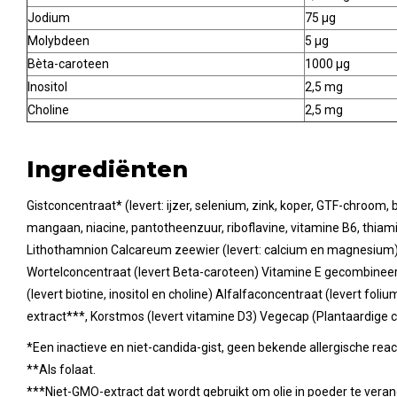
Jodium
75 µg
Molybdeen
5 µg
Bèta-caroteen
1000 µg
Inositol
2,5 mg
Choline
2,5 mg
Ingrediënten
Gistconcentraat* (levert: ijzer, selenium, zink, koper, GTF-chroom,
mangaan, niacine, pantotheenzuur, riboflavine, vitamine B6, thiam
Lithothamnion Calcareum zeewier (levert: calcium en magnesium) C
Wortelconcentraat (levert Beta-caroteen) Vitamine E gecombineerd
(levert biotine, inositol en choline) Alfalfaconcentraat (levert fol
extract***, Korstmos (levert vitamine D3) Vegecap (Plantaardige ce
*Een inactieve en niet-candida-gist, geen bekende allergische reac
**Als folaat.
***Niet-GMO-extract dat wordt gebruikt om olie in poeder te vera