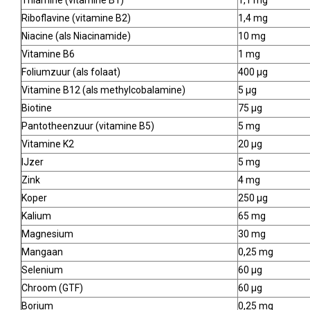
Riboflavine (vitamine B2)
1,4 mg
Niacine (als Niacinamide)
10 mg
Vitamine B6
1 mg
Foliumzuur (als folaat)
400 µg
Vitamine B12 (als methylcobalamine)
5 µg
Biotine
75 µg
Pantotheenzuur (vitamine B5)
5 mg
Vitamine K2
20 µg
IJzer
5 mg
Zink
4 mg
Koper
250 µg
Kalium
65 mg
Magnesium
30 mg
Mangaan
0,25 mg
Selenium
60 µg
Chroom (GTF)
60 µg
Borium
0,25 mg