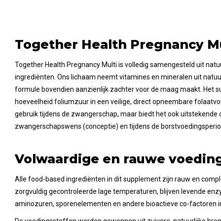
Together Health Pregnancy Mu
Together Health Pregnancy Multi is volledig samengesteld uit natuu
ingrediënten. Ons lichaam neemt vitamines en mineralen uit natuu
formule bovendien aanzienlijk zachter voor de maag maakt. Het 
hoeveelheid foliumzuur in een veilige, direct opneembare folaatvor
gebruik tijdens de zwangerschap, maar biedt het ook uitstekende 
zwangerschapswens (conceptie) en tijdens de borstvoedingsperio
Volwaardige en rauwe voedin
Alle food-based ingrediënten in dit supplement zijn rauw en comp
zorgvuldig gecontroleerde lage temperaturen, blijven levende enz
aminozuren, sporenelementen en andere bioactieve co-factoren i
De voedingsstoffen worden gewonnen uit zuivere, natuurlijke bro