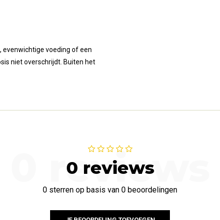
, evenwichtige voeding of een
is niet overschrijdt. Buiten het
0 reviews
0 reviews
0 sterren op basis van 0 beoordelingen
JE BEOORDELING TOEVOEGEN