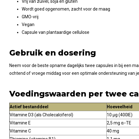
Vrij van zuivel, soja en gluten
Wordt goed opgenomen, zacht voor de maag
GMO-vrij
Vegan
Capsule van plantaardige cellulose
Gebruik en dosering
Neem voor de beste opname dagelijks twee capsules in bij een maalt
ochtend of vroege middag voor een optimale ondersteuning van j
Voedingswaarden per twee ca
Actief bestanddeel
Hoeveelheid
Vitamine D3 (als Cholecalciferol)
10 µg (400IE)
Vitamine E
2,5 mg α−TE
Vitamine C
40 mg
Thiamine (vitamine B1)
1,1 mg