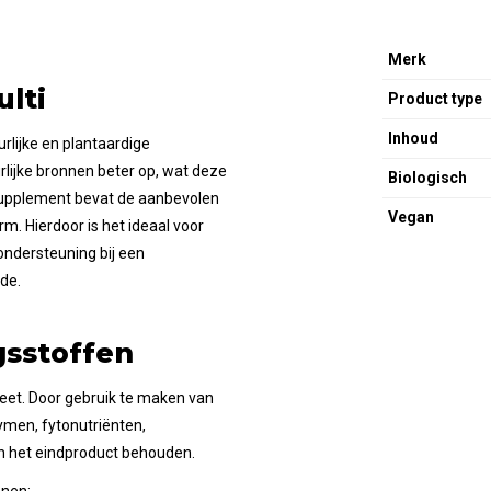
Merk
lti
Product type
Inhoud
rlijke en plantaardige
rlijke bronnen beter op, wat deze
Biologisch
supplement bevat de aanbevolen
Vegan
m. Hierdoor is het ideaal voor
ondersteuning bij een
de.
gsstoffen
leet. Door gebruik te maken van
ymen, fytonutriënten,
n het eindproduct behouden.
nnen: