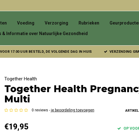
ten
Voeding
Verzorging
Rubrieken
Geurproducte
s & Informatie over Natuurlijke Gezondheid
VOOR 17.00 UUR BESTELD, DE VOLGENDE DAG IN HUIS
VERZENDING GRAT
Together Health
Together Health Pregnanc
Multi
0 reviews -
je beoordeling toevoegen
ARTIKE
€19,95
OP VOO