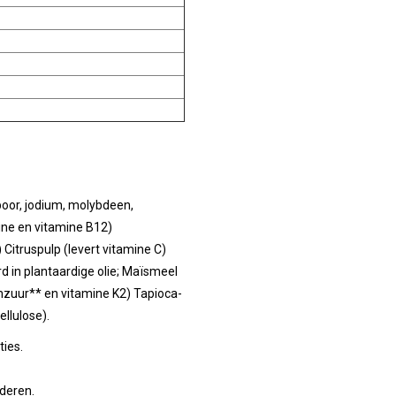
 boor, jodium, molybdeen,
ine en vitamine B12)
itruspulp (levert vitamine C)
 in plantaardige olie; Maïsmeel
iumzuur** en vitamine K2) Tapioca-
llulose).
ties.
nderen.